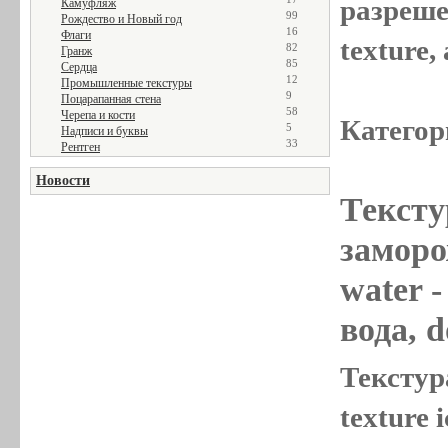
разреше
Камуфляж
99
Рождество и Новый год
16
Флаги
texture
82
Гранж
85
Сердца
12
Промышленные текстуры
9
Поцарапанная стена
58
Черепа и кости
Категор
5
Надписи и буквы
33
Рентген
Новости
Тексту
заморож
water
-
вода, d
Текстур
texture 