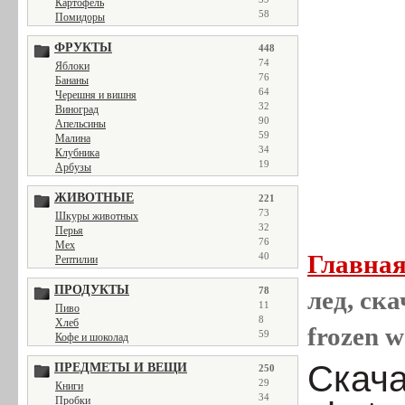
Картофель
58
Помидоры
ФРУКТЫ
448
74
Яблоки
76
Бананы
64
Черешня и вишня
32
Виноград
90
Апельсины
59
Малина
34
Клубника
19
Арбузы
ЖИВОТНЫЕ
221
73
Шкуры животных
32
Перья
76
Мех
Главна
40
Рептилии
ПРОДУКТЫ
78
лед, ска
11
Пиво
8
Хлеб
frozen w
59
Кофе и шоколад
Скача
ПРЕДМЕТЫ И ВЕЩИ
250
29
Книги
34
Пробки