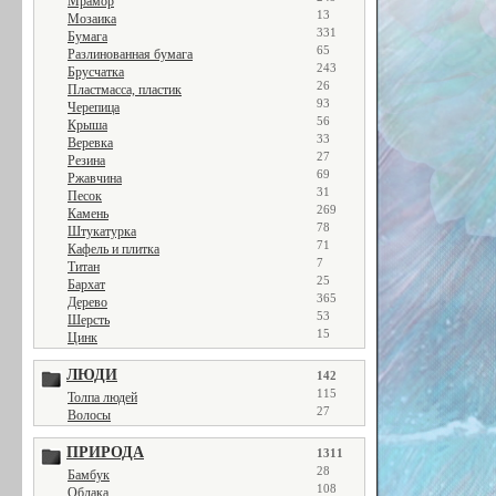
Мрамор
13
Мозаика
331
Бумага
65
Разлинованная бумага
243
Брусчатка
26
Пластмасса, пластик
93
Черепица
56
Крыша
33
Веревка
27
Резина
69
Ржавчина
31
Песок
269
Камень
78
Штукатурка
71
Кафель и плитка
7
Титан
25
Бархат
365
Дерево
53
Шерсть
15
Цинк
ЛЮДИ
142
115
Толпа людей
27
Волосы
ПРИРОДА
1311
28
Бамбук
108
Облака