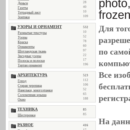
photo,
28
Деньги
40
Газеты
froze
10
Тетрадный лист
109
Зонтики
Для тог
УЗОРЫ И ОРНАМЕНТ
532
10
Размытые текстуры
52
Узоры
разреш
78
Краска
60
Орнаменты
по само
97
Шотландская ткань
22
Звездные узоры
17
Полосы и полоски
компью
196
Тартан орнамент
Все
изо
АРХИТЕКТУРА
523
112
Город
бесплат
106
Старая черепица
52
Панельки, многоэтажки
65
Соломенная крыша
регистр
188
Окно
ТЕХНИКА
85
85
Шестеренки
На данн
РАЗНОЕ
416
17