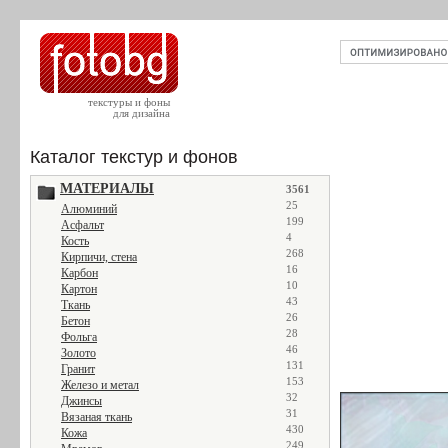
текстуры и фоны
для дизайна
Каталог текстур и фонов
МАТЕРИАЛЫ
3561
25
Алюминий
199
Асфальт
4
Кость
268
Кирпичи, стена
16
Карбон
10
Картон
43
Ткань
26
Бетон
28
Фольга
46
Золото
131
Гранит
153
Железо и метал
32
Джинсы
31
Вязаная ткань
430
Кожа
249