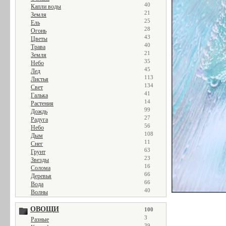
40
Капли воды
21
Земля
25
Ель
28
Огонь
43
Цветы
40
Трава
21
Земля
35
Небо
45
Лед
113
Листья
134
Свет
41
Галька
14
Растения
99
Дождь
27
Радуга
56
Небо
108
Дым
11
Снег
63
Грунт
23
Звезды
16
Солома
66
Деревья
66
Вода
40
Волны
ОВОЩИ
100
3
Разные
39