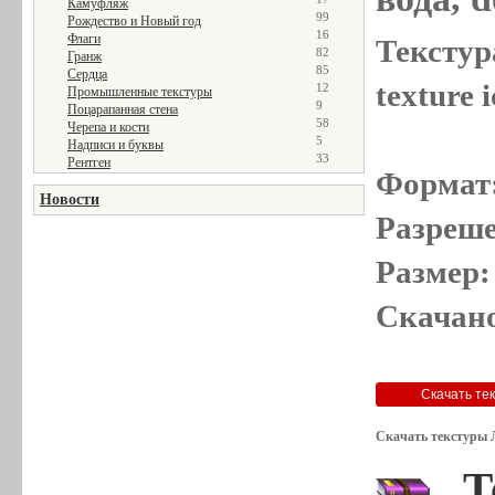
Камуфляж
99
Рождество и Новый год
16
Флаги
Текстур
82
Гранж
85
Сердца
texture 
12
Промышленные текстуры
9
Поцарапанная стена
58
Черепа и кости
5
Надписи и буквы
33
Рентген
Формат
Новости
Разреше
Размер:
Скачано
Скачать текстуры 
Т