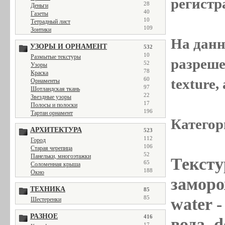
регистр
28
Деньги
40
Газеты
10
Тетрадный лист
109
Зонтики
На данн
УЗОРЫ И ОРНАМЕНТ
532
10
Размытые текстуры
разреше
52
Узоры
78
Краска
texture
60
Орнаменты
97
Шотландская ткань
22
Звездные узоры
17
Полосы и полоски
196
Тартан орнамент
Категор
АРХИТЕКТУРА
523
112
Город
106
Старая черепица
52
Панельки, многоэтажки
Тексту
65
Соломенная крыша
188
Окно
заморож
ТЕХНИКА
85
85
water
-
Шестеренки
РАЗНОЕ
416
вода, d
17