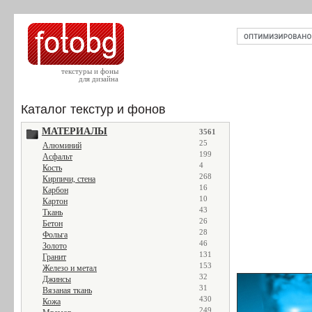
текстуры и фоны
для дизайна
Каталог текстур и фонов
МАТЕРИАЛЫ
3561
25
Алюминий
199
Асфальт
4
Кость
268
Кирпичи, стена
16
Карбон
10
Картон
43
Ткань
26
Бетон
28
Фольга
46
Золото
131
Гранит
153
Железо и метал
32
Джинсы
31
Вязаная ткань
430
Кожа
249