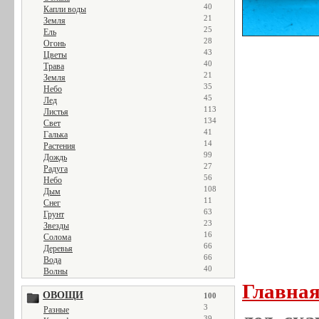
40
Капли воды
21
Земля
25
Ель
28
Огонь
43
Цветы
40
Трава
21
Земля
35
Небо
45
Лед
113
Листья
134
Свет
41
Галька
14
Растения
99
Дождь
27
Радуга
56
Небо
108
Дым
11
Снег
63
Грунт
23
Звезды
16
Солома
66
Деревья
66
Вода
40
Волны
Главна
ОВОЩИ
100
3
Разные
39