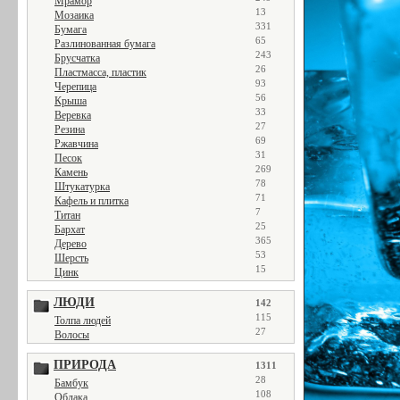
Мрамор
13
Мозаика
331
Бумага
65
Разлинованная бумага
243
Брусчатка
26
Пластмасса, пластик
93
Черепица
56
Крыша
33
Веревка
27
Резина
69
Ржавчина
31
Песок
269
Камень
78
Штукатурка
71
Кафель и плитка
7
Титан
25
Бархат
365
Дерево
53
Шерсть
15
Цинк
ЛЮДИ
142
115
Толпа людей
27
Волосы
ПРИРОДА
1311
28
Бамбук
108
Облака