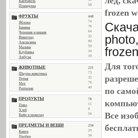
лед, ска
Картофель
58
Помидоры
frozen w
ФРУКТЫ
448
74
Скача
Яблоки
76
Бананы
64
Черешня и вишня
photo,
32
Виноград
90
Апельсины
59
froze
Малина
34
Клубника
19
Арбузы
Для тог
ЖИВОТНЫЕ
221
73
Шкуры животных
разреш
32
Перья
76
Мех
40
по само
Рептилии
ПРОДУКТЫ
78
компью
11
Пиво
8
Хлеб
Все
изо
59
Кофе и шоколад
бесплат
ПРЕДМЕТЫ И ВЕЩИ
250
29
Книги
34
Пробки