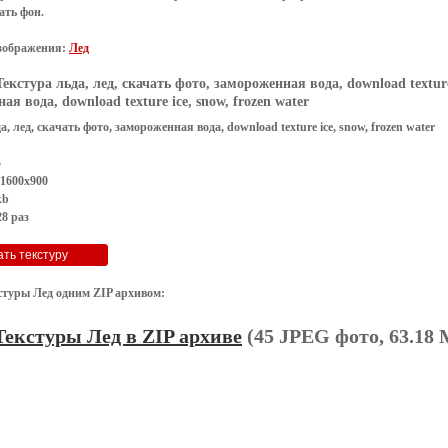
ать фон
.
зображения:
Лед
Текстура льда, лед, скачать фото, замороженная вода, download texture 
я вода, download texture ice, snow, frozen water
, лед, скачать фото, замороженная вода, download texture ice, snow, frozen water
G
 1600x900
kb
8 раз
стуры Лед одним ZIP архивом:
Текстуры Лед в ZIP архиве
(45 JPEG фото, 63.18