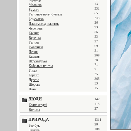
Мрамор
13
Мозаика
331
Бумага
65
Разлинованная бумага
243
Брусчатка
26
Пластмасса, пластик
93
Черепица
56
Крыша
33
Веревка
27
Резина
69
Ржавчина
31
Песок
269
Камень
78
Штукатурка
71
Кафель и плитка
7
Титан
25
Бархат
365
Дерево
53
Шерсть
15
Цинк
ЛЮДИ
142
115
Толпа людей
27
Волосы
ПРИРОДА
1311
28
Бамбук
108
Облака