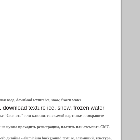
я вода, download texture ice, snow, frozen water
, download texture ice, snow, frozen water
ылке "Скачать" или кликните по самой картинке и сохраните
и не нужно проходить регистрацию, платить или отсылать СМС.
web дизайна -
aluminium background texture, алюминий, текстура,