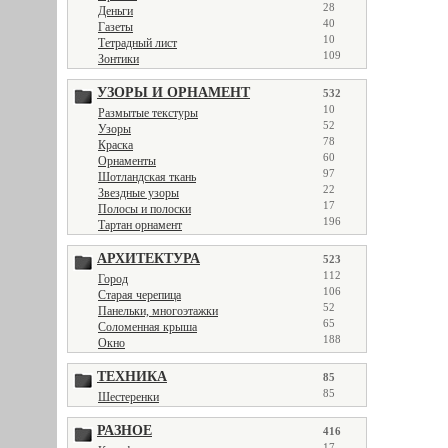
28
Деньги
40
Газеты
10
Тетрадный лист
109
Зонтики
УЗОРЫ И ОРНАМЕНТ
532
10
Размытые текстуры
52
Узоры
78
Краска
60
Орнаменты
97
Шотландская ткань
22
Звездные узоры
17
Полосы и полоски
196
Тартан орнамент
АРХИТЕКТУРА
523
112
Город
106
Старая черепица
52
Панельки, многоэтажки
65
Соломенная крыша
188
Окно
ТЕХНИКА
85
85
Шестеренки
РАЗНОЕ
416
17