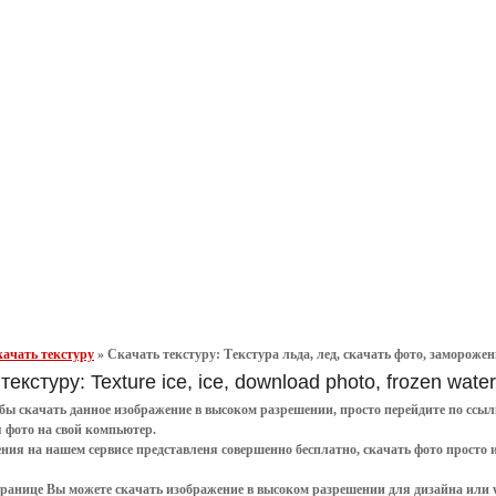
ачать текстуру
»
Скачать текстуру: Текстура льда, лед, скачать фото, замороженна
текстуру: Texture ice, ice, download photo, frozen water
обы
скачать
данное
изображение в высоком разрешении
, просто перейдите по сс
я
фото
на свой компьютер.
ения
на нашем сервисе представленя совершенно
бесплатно
,
скачать фото
просто 
транице Вы можете скачать изображение в высоком разрешении для дизайна или 