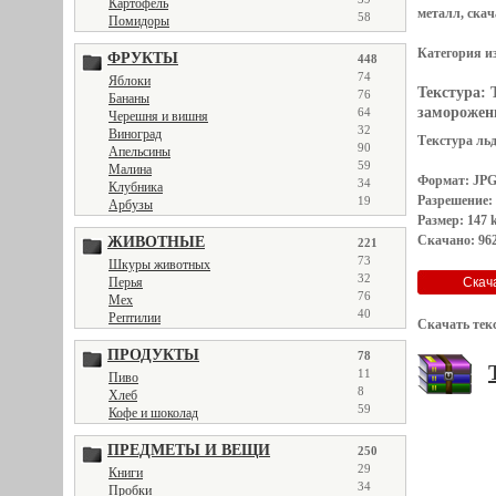
Картофель
металл, скач
58
Помидоры
Категория и
ФРУКТЫ
448
74
Яблоки
Текстура:
76
Бананы
замороженна
64
Черешня и вишня
32
Виноград
Текстура льда
90
Апельсины
59
Малина
Формат: JP
34
Клубника
Разрешение:
19
Арбузы
Размер: 147 
Скачано: 962
ЖИВОТНЫЕ
221
73
Шкуры животных
32
Перья
76
Мех
40
Рептилии
Скачать тек
ПРОДУКТЫ
78
11
Пиво
8
Хлеб
59
Кофе и шоколад
ПРЕДМЕТЫ И ВЕЩИ
250
29
Книги
34
Пробки