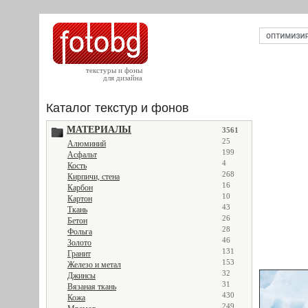
текстуры и фоны
для дизайна
Каталог текстур и фонов
МАТЕРИАЛЫ
3561
25
Алюминий
199
Асфальт
4
Кость
268
Кирпичи, стена
16
Карбон
10
Картон
43
Ткань
26
Бетон
28
Фольга
46
Золото
131
Гранит
153
Железо и метал
32
Джинсы
31
Вязаная ткань
430
Кожа
249