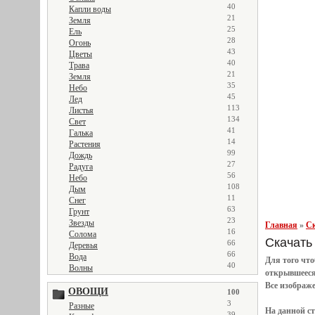
40
Капли воды
21
Земля
25
Ель
28
Огонь
43
Цветы
40
Трава
21
Земля
35
Небо
45
Лед
113
Листья
134
Свет
41
Галька
14
Растения
99
Дождь
27
Радуга
56
Небо
108
Дым
11
Снег
63
Грунт
23
Звезды
Главная
»
Ск
16
Солома
Скачать 
66
Деревья
66
Вода
Для того чт
40
Волны
открывшеес
Все
изображ
ОВОЩИ
100
3
Разные
На данной с
39