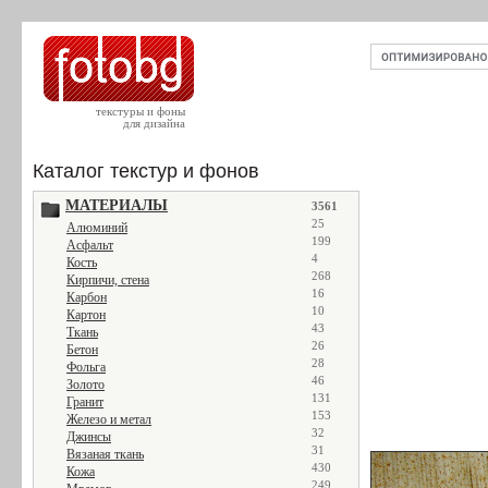
текстуры и фоны
для дизайна
Каталог текстур и фонов
МАТЕРИАЛЫ
3561
25
Алюминий
199
Асфальт
4
Кость
268
Кирпичи, стена
16
Карбон
10
Картон
43
Ткань
26
Бетон
28
Фольга
46
Золото
131
Гранит
153
Железо и метал
32
Джинсы
31
Вязаная ткань
430
Кожа
249