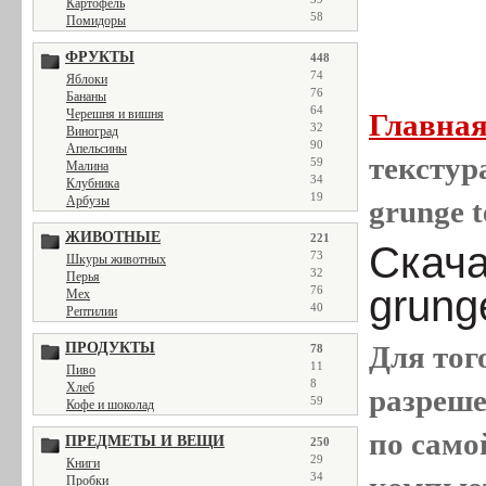
Картофель
58
Помидоры
ФРУКТЫ
448
74
Яблоки
76
Бананы
64
Черешня и вишня
Главна
32
Виноград
90
Апельсины
текстура
59
Малина
34
Клубника
19
Арбузы
grunge t
ЖИВОТНЫЕ
221
Скача
73
Шкуры животных
32
Перья
grung
76
Мех
40
Рептилии
ПРОДУКТЫ
Для тог
78
11
Пиво
8
Хлеб
разреш
59
Кофе и шоколад
по само
ПРЕДМЕТЫ И ВЕЩИ
250
29
Книги
34
Пробки