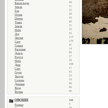
40
Капли воды
21
Земля
25
Ель
28
Огонь
43
Цветы
40
Трава
21
Земля
35
Небо
45
Лед
113
Листья
134
Свет
41
Галька
14
Растения
99
Дождь
27
Радуга
56
Небо
108
Дым
11
Снег
63
Грунт
23
Звезды
16
Солома
66
Деревья
66
Вода
40
Волны
ОВОЩИ
100
3
Разные
39