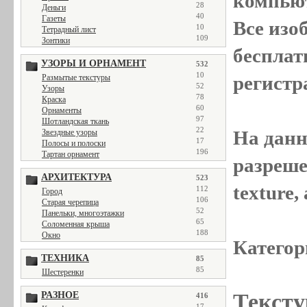
компью
28
Деньги
40
Газеты
Все
изо
10
Тетрадный лист
109
Зонтики
бесплат
УЗОРЫ И ОРНАМЕНТ
532
10
регистр
Размытые текстуры
52
Узоры
78
Краска
60
Орнаменты
97
Шотландская ткань
22
На данн
Звездные узоры
17
Полосы и полоски
196
Тартан орнамент
разреше
АРХИТЕКТУРА
523
texture
112
Город
106
Старая черепица
52
Панельки, многоэтажки
65
Соломенная крыша
188
Окно
Категор
ТЕХНИКА
85
85
Шестеренки
Тексту
РАЗНОЕ
416
17