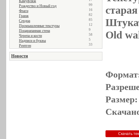
Камуфляж
99
Рождество и Новый год
старая 
16
Флаги
82
Гранж
Штукат
85
Сердца
12
Промышленные текстуры
9
Поцарапанная стена
Old wal
58
Черепа и кости
5
Надписи и буквы
33
Рентген
Новости
Формат
Разреше
Размер:
Скачано