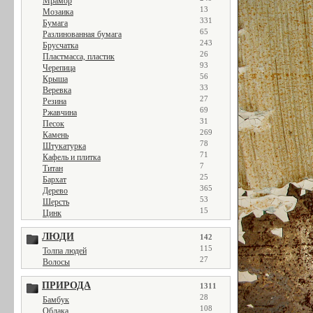
Мрамор
13
Мозаика
331
Бумага
65
Разлинованная бумага
243
Брусчатка
26
Пластмасса, пластик
93
Черепица
56
Крыша
33
Веревка
27
Резина
69
Ржавчина
31
Песок
269
Камень
78
Штукатурка
71
Кафель и плитка
7
Титан
25
Бархат
365
Дерево
53
Шерсть
15
Цинк
ЛЮДИ
142
115
Толпа людей
27
Волосы
ПРИРОДА
1311
28
Бамбук
108
Облака