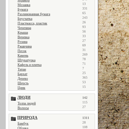
Мрамор
13
Мозаика
331
Бумага
65
Разлинованная бумага
243
Брусчатка
26
Пластмасса, пластик
93
Черепица
56
Крыша
33
Веревка
27
Резина
69
Ржавчина
31
Песок
269
Камень
78
Штукатурка
71
Кафель и плитка
7
Титан
25
Бархат
365
Дерево
53
Шерсть
15
Цинк
ЛЮДИ
142
115
Толпа людей
27
Волосы
ПРИРОДА
1311
28
Бамбук
108
Облака