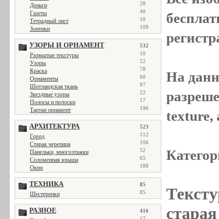
28
Деньги
40
Газеты
бесплат
10
Тетрадный лист
109
Зонтики
регистр
УЗОРЫ И ОРНАМЕНТ
532
10
Размытые текстуры
52
Узоры
78
Краска
На данн
60
Орнаменты
97
Шотландская ткань
разреше
22
Звездные узоры
17
Полосы и полоски
196
Тартан орнамент
texture
АРХИТЕКТУРА
523
112
Город
106
Старая черепица
52
Категор
Панельки, многоэтажки
65
Соломенная крыша
188
Окно
ТЕХНИКА
85
Тексту
85
Шестеренки
старая 
РАЗНОЕ
416
17