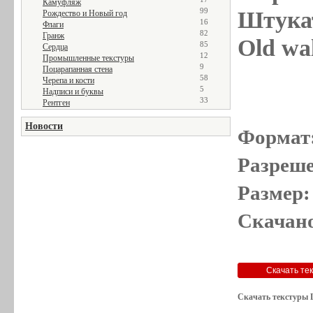
Камуфляж
99
Штукат
Рождество и Новый год
16
Флаги
82
Гранж
Old wal
85
Сердца
12
Промышленные текстуры
9
Поцарапанная стена
58
Черепа и кости
5
Надписи и буквы
33
Рентген
Новости
Формат
Разреше
Размер:
Скачано
Скачать текстуры 