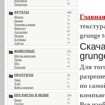
Картофель
58
Помидоры
ФРУКТЫ
448
Главна
74
Яблоки
76
Бананы
64
текстура
Черешня и вишня
32
Виноград
90
Апельсины
grunge t
59
Малина
34
Клубника
19
Скача
Арбузы
ЖИВОТНЫЕ
221
grung
73
Шкуры животных
32
Перья
76
Мех
Для тог
40
Рептилии
разреш
ПРОДУКТЫ
78
11
Пиво
8
по само
Хлеб
59
Кофе и шоколад
компью
ПРЕДМЕТЫ И ВЕЩИ
250
29
Книги
Все
изо
34
Пробки