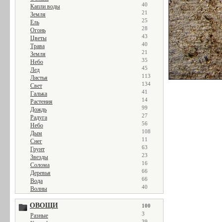
40
Капли воды
21
Земля
25
Ель
28
Огонь
43
Цветы
40
Трава
21
Земля
35
Небо
45
Лед
113
Листья
134
Свет
41
Галька
14
Растения
99
Дождь
27
Радуга
56
Небо
108
Дым
11
Снег
63
Грунт
23
Звезды
16
Солома
66
Деревья
66
Вода
40
Волны
ОВОЩИ
100
3
Разные
39