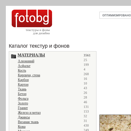
текстуры и фоны
для дизайна
Каталог текстур и фонов
МАТЕРИАЛЫ
3561
25
Алюминий
199
Асфальт
4
Кость
268
Кирпичи, стена
16
Карбон
10
Картон
43
Ткань
26
Бетон
28
Фольга
46
Золото
131
Гранит
153
Железо и метал
32
Джинсы
31
Вязаная ткань
430
Кожа
249