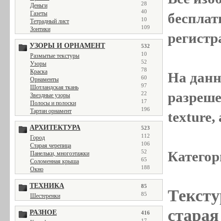
28
Деньги
40
Газеты
бесплат
10
Тетрадный лист
109
Зонтики
регистр
УЗОРЫ И ОРНАМЕНТ
532
10
Размытые текстуры
52
Узоры
78
Краска
На данн
60
Орнаменты
97
Шотландская ткань
разреше
22
Звездные узоры
17
Полосы и полоски
196
Тартан орнамент
texture
АРХИТЕКТУРА
523
112
Город
106
Старая черепица
52
Категор
Панельки, многоэтажки
65
Соломенная крыша
188
Окно
ТЕХНИКА
85
Тексту
85
Шестеренки
старая 
РАЗНОЕ
416
17