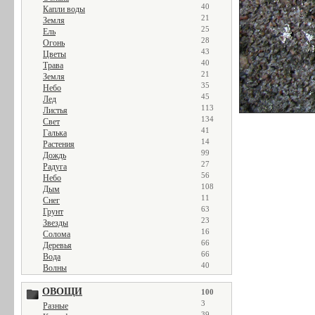
40
Капли воды
21
Земля
25
Ель
28
Огонь
43
Цветы
40
Трава
21
Земля
35
Небо
45
Лед
113
Листья
134
Свет
41
Галька
14
Растения
99
Дождь
27
Радуга
56
Небо
108
Дым
11
Снег
63
Грунт
23
Звезды
16
Солома
66
Деревья
66
Вода
40
Волны
ОВОЩИ
100
3
Разные
39