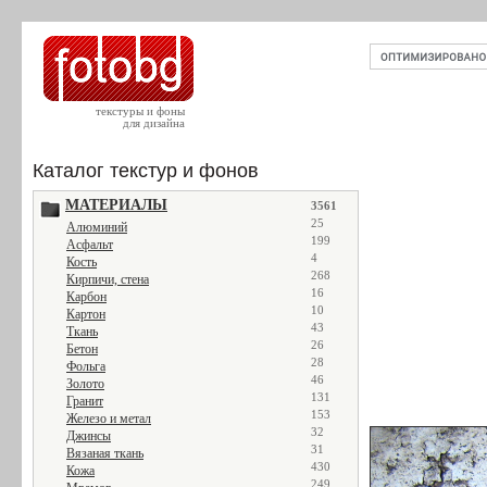
текстуры и фоны
для дизайна
Каталог текстур и фонов
МАТЕРИАЛЫ
3561
25
Алюминий
199
Асфальт
4
Кость
268
Кирпичи, стена
16
Карбон
10
Картон
43
Ткань
26
Бетон
28
Фольга
46
Золото
131
Гранит
153
Железо и метал
32
Джинсы
31
Вязаная ткань
430
Кожа
249