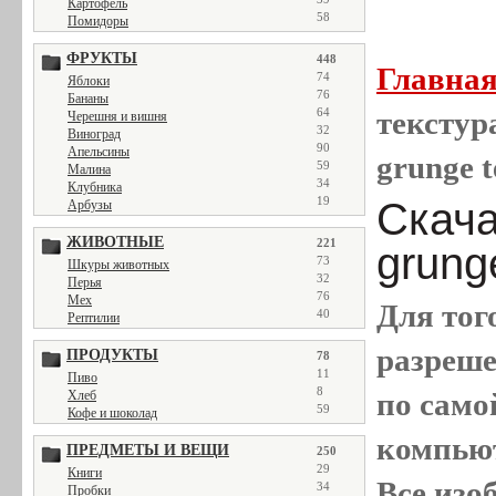
Картофель
58
Помидоры
ФРУКТЫ
448
Главна
74
Яблоки
76
Бананы
64
текстура
Черешня и вишня
32
Виноград
90
Апельсины
grunge t
59
Малина
34
Клубника
19
Скача
Арбузы
ЖИВОТНЫЕ
221
grung
73
Шкуры животных
32
Перья
76
Мех
Для тог
40
Рептилии
разреш
ПРОДУКТЫ
78
11
Пиво
8
по само
Хлеб
59
Кофе и шоколад
компью
ПРЕДМЕТЫ И ВЕЩИ
250
29
Книги
Все
изо
34
Пробки