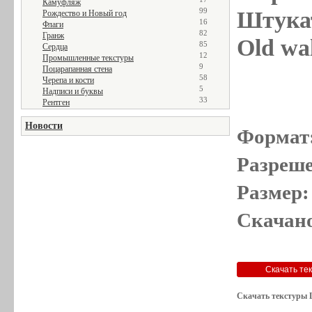
Камуфляж
99
Штукат
Рождество и Новый год
16
Флаги
82
Гранж
Old wal
85
Сердца
12
Промышленные текстуры
9
Поцарапанная стена
58
Черепа и кости
5
Надписи и буквы
33
Рентген
Новости
Формат
Разреше
Размер:
Скачано
Скачать текстуры 