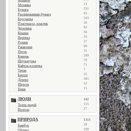
Мрамор
13
Мозаика
331
Бумага
65
Разлинованная бумага
243
Брусчатка
26
Пластмасса, пластик
93
Черепица
56
Крыша
33
Веревка
27
Резина
69
Ржавчина
31
Песок
269
Камень
78
Штукатурка
71
Кафель и плитка
7
Титан
25
Бархат
365
Дерево
53
Шерсть
15
Цинк
ЛЮДИ
142
115
Толпа людей
27
Волосы
ПРИРОДА
1311
28
Бамбук
108
Облака