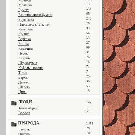
Мрамор
13
Мозаика
331
Бумага
65
Разлинованная бумага
243
Брусчатка
26
Пластмасса, пластик
93
Черепица
56
Крыша
33
Веревка
27
Резина
69
Ржавчина
31
Песок
269
Камень
78
Штукатурка
71
Кафель и плитка
7
Титан
25
Бархат
365
Дерево
53
Шерсть
15
Цинк
ЛЮДИ
142
115
Толпа людей
27
Волосы
ПРИРОДА
1311
28
Бамбук
108
Облака