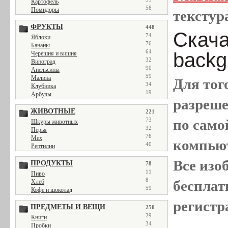
Картофель
58
Помидоры
текстура
ФРУКТЫ
448
Скачат
74
Яблоки
76
Бананы
64
backg
Черешня и вишня
32
Виноград
90
Апельсины
59
Малина
Для тог
34
Клубника
19
Арбузы
разреш
ЖИВОТНЫЕ
221
по само
73
Шкуры животных
32
Перья
76
Мех
компью
40
Рептилии
Все
изо
ПРОДУКТЫ
78
11
Пиво
8
бесплат
Хлеб
59
Кофе и шоколад
регистр
ПРЕДМЕТЫ И ВЕЩИ
250
29
Книги
34
Пробки