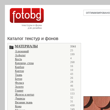
текстуры и фоны
для дизайна
Каталог текстур и фонов
МАТЕРИАЛЫ
3561
25
Алюминий
199
Асфальт
4
Кость
268
Кирпичи, стена
16
Карбон
10
Картон
43
Ткань
26
Бетон
28
Фольга
46
Золото
131
Гранит
153
Железо и метал
32
Джинсы
31
Вязаная ткань
430
Кожа
249