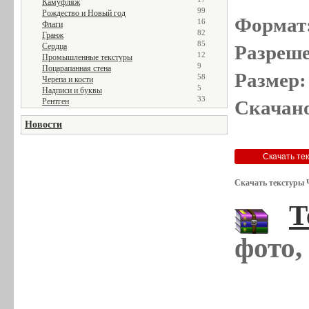
Камуфляж
99
Рождество и Новый год
Формат
16
Флаги
82
Гранж
85
Разреше
Сердца
12
Промышленные текстуры
9
Поцарапанная стена
Размер:
58
Черепа и кости
5
Надписи и буквы
33
Скачано
Рентген
Новости
Скачать текстуры 
Т
фото,