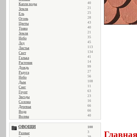
40
Капли воды
21
Земля
25
Ель
28
Огонь
43
Цветы
40
Трава
21
Земля
35
Небо
45
Лед
113
Листья
134
Свет
41
Галька
14
Растения
99
Дождь
27
Радуга
56
Небо
108
Дым
11
Снег
63
Грунт
23
Звезды
16
Солома
66
Деревья
66
Вода
40
Волны
ОВОЩИ
100
Главна
3
Разные
39