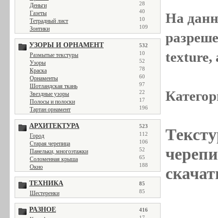
28
Деньги
40
Газеты
На данн
10
Тетрадный лист
109
Зонтики
разреше
УЗОРЫ И ОРНАМЕНТ
532
texture
10
Размытые текстуры
52
Узоры
78
Краска
60
Орнаменты
97
Шотландская ткань
Категор
22
Звездные узоры
17
Полосы и полоски
196
Тартан орнамент
АРХИТЕКТУРА
523
Тексту
112
Город
106
Старая черепица
черепиц
52
Панельки, многоэтажки
65
Соломенная крыша
188
Окно
скачат
ТЕХНИКА
85
85
Шестеренки
РАЗНОЕ
416
17