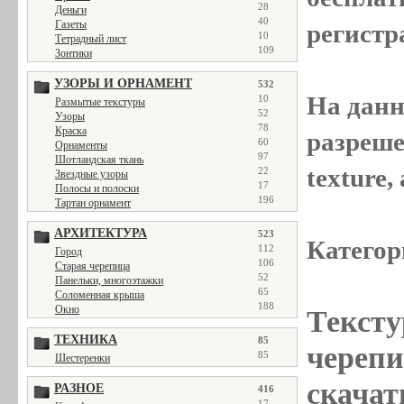
28
Деньги
40
Газеты
регистр
10
Тетрадный лист
109
Зонтики
УЗОРЫ И ОРНАМЕНТ
532
На данн
10
Размытые текстуры
52
Узоры
78
Краска
разреше
60
Орнаменты
97
Шотландская ткань
texture
22
Звездные узоры
17
Полосы и полоски
196
Тартан орнамент
АРХИТЕКТУРА
523
Категор
112
Город
106
Старая черепица
52
Панельки, многоэтажки
65
Соломенная крыша
188
Окно
Тексту
ТЕХНИКА
85
черепиц
85
Шестеренки
скачат
РАЗНОЕ
416
17