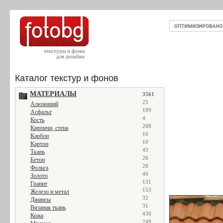
текстуры и фоны
для дизайна
Каталог текстур и фонов
МАТЕРИАЛЫ
3561
25
Алюминий
199
Асфальт
4
Кость
268
Кирпичи, стена
16
Карбон
10
Картон
43
Ткань
26
Бетон
28
Фольга
46
Золото
131
Гранит
153
Железо и метал
32
Джинсы
31
Вязаная ткань
430
Кожа
249