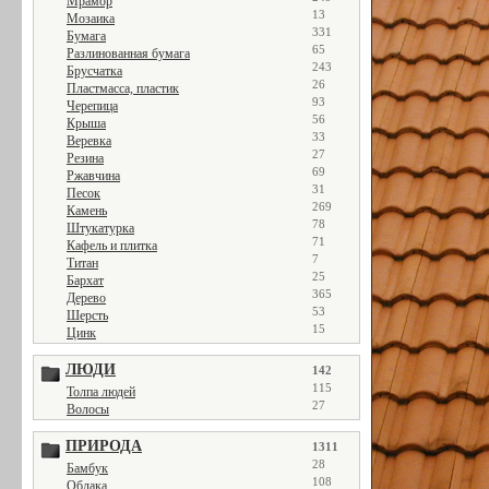
Мрамор
13
Мозаика
331
Бумага
65
Разлинованная бумага
243
Брусчатка
26
Пластмасса, пластик
93
Черепица
56
Крыша
33
Веревка
27
Резина
69
Ржавчина
31
Песок
269
Камень
78
Штукатурка
71
Кафель и плитка
7
Титан
25
Бархат
365
Дерево
53
Шерсть
15
Цинк
ЛЮДИ
142
115
Толпа людей
27
Волосы
ПРИРОДА
1311
28
Бамбук
108
Облака