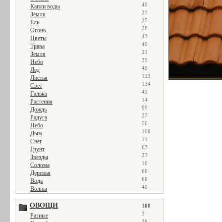
40
Капли воды
21
Земля
25
Ель
28
Огонь
43
Цветы
40
Трава
21
Земля
35
Небо
45
Лед
113
Листья
134
Свет
41
Галька
14
Растения
99
Дождь
27
Радуга
56
Небо
108
Дым
11
Снег
63
Грунт
23
Звезды
16
Солома
66
Деревья
66
Вода
40
Волны
ОВОЩИ
100
3
Разные
39