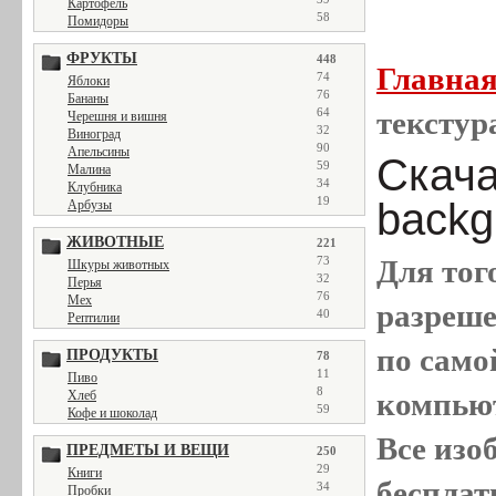
Картофель
58
Помидоры
ФРУКТЫ
448
Главна
74
Яблоки
76
Бананы
64
текстура
Черешня и вишня
32
Виноград
90
Апельсины
Скачат
59
Малина
34
Клубника
19
backg
Арбузы
ЖИВОТНЫЕ
221
73
Для тог
Шкуры животных
32
Перья
76
Мех
разреш
40
Рептилии
по само
ПРОДУКТЫ
78
11
Пиво
8
компью
Хлеб
59
Кофе и шоколад
Все
изо
ПРЕДМЕТЫ И ВЕЩИ
250
29
Книги
бесплат
34
Пробки