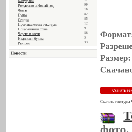
Камуфляж
99
Рождество и Новый год
16
Флаги
82
Гранж
85
Сердца
12
Промышленные текстуры
9
Поцарапанная стена
Формат
58
Черепа и кости
5
Надписи и буквы
33
Рентген
Разреше
Новости
Размер:
Скачано
Скачать текстуры 
Т
фото,