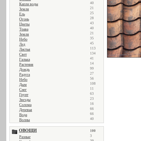
40
Капли воды
21
Земля
25
Ель
28
Огонь
43
Цветы
40
Трава
21
Земля
35
Небо
45
Лед
113
Листья
134
Свет
41
Галька
14
Растения
99
Дождь
27
Радуга
56
Небо
108
Дым
11
Снег
63
Грунт
23
Звезды
16
Солома
66
Деревья
66
Вода
40
Волны
ОВОЩИ
100
3
Разные
39