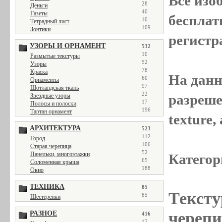
Все
изо
28
Деньги
40
Газеты
бесплат
10
Тетрадный лист
109
Зонтики
регистр
УЗОРЫ И ОРНАМЕНТ
532
10
Размытые текстуры
52
Узоры
78
Краска
На данн
60
Орнаменты
97
Шотландская ткань
22
разреше
Звездные узоры
17
Полосы и полоски
196
Тартан орнамент
texture
АРХИТЕКТУРА
523
112
Город
106
Старая черепица
52
Панельки, многоэтажки
Категор
65
Соломенная крыша
188
Окно
ТЕХНИКА
85
Тексту
85
Шестеренки
черепиц
РАЗНОЕ
416
17