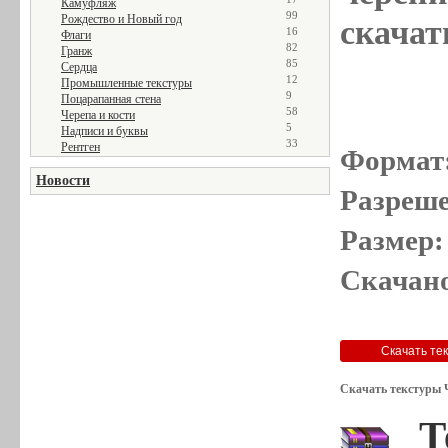
Камуфляж
99
Рождество и Новый год
скачат
16
Флаги
82
Гранж
85
Сердца
12
Промышленные текстуры
9
Поцарапанная стена
58
Черепа и кости
5
Надписи и буквы
33
Рентген
Формат
Новости
Разреше
Размер:
Скачано
Скачать текстуры 
Т