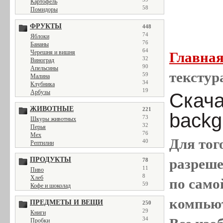
Картофель
58
Помидоры
ФРУКТЫ
448
74
Яблоки
76
Бананы
64
Черешня и вишня
Главна
32
Виноград
90
Апельсины
текстура
59
Малина
34
Клубника
19
Арбузы
Скачат
ЖИВОТНЫЕ
221
backg
73
Шкуры животных
32
Перья
76
Мех
Для тог
40
Рептилии
ПРОДУКТЫ
разреш
78
11
Пиво
8
Хлеб
по само
59
Кофе и шоколад
компью
ПРЕДМЕТЫ И ВЕЩИ
250
29
Книги
34
Пробки