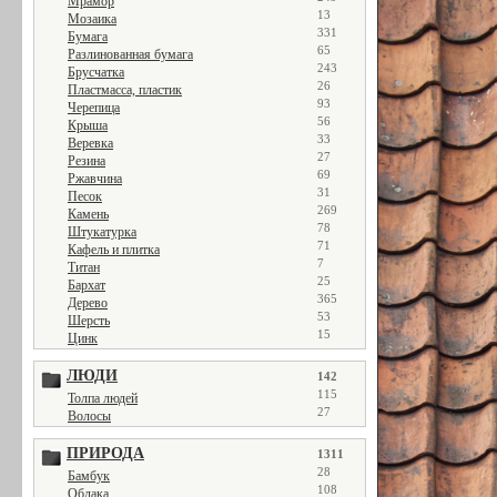
Мрамор
13
Мозаика
331
Бумага
65
Разлинованная бумага
243
Брусчатка
26
Пластмасса, пластик
93
Черепица
56
Крыша
33
Веревка
27
Резина
69
Ржавчина
31
Песок
269
Камень
78
Штукатурка
71
Кафель и плитка
7
Титан
25
Бархат
365
Дерево
53
Шерсть
15
Цинк
ЛЮДИ
142
115
Толпа людей
27
Волосы
ПРИРОДА
1311
28
Бамбук
108
Облака