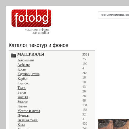
текстуры и фоны
для дизайна
Каталог текстур и фонов
МАТЕРИАЛЫ
3561
25
Алюминий
199
Асфальт
4
Кость
268
Кирпичи, стена
16
Карбон
10
Картон
43
Ткань
26
Бетон
28
Фольга
46
Золото
131
Гранит
153
Железо и метал
32
Джинсы
31
Вязаная ткань
430
Кожа
249