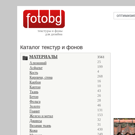
текстуры и фоны
для дизайна
Каталог текстур и фонов
МАТЕРИАЛЫ
3561
25
Алюминий
199
Асфальт
4
Кость
268
Кирпичи, стена
16
Карбон
10
Картон
43
Ткань
26
Бетон
28
Фольга
46
Золото
131
Гранит
153
Железо и метал
32
Джинсы
31
Вязаная ткань
430
Кожа
249