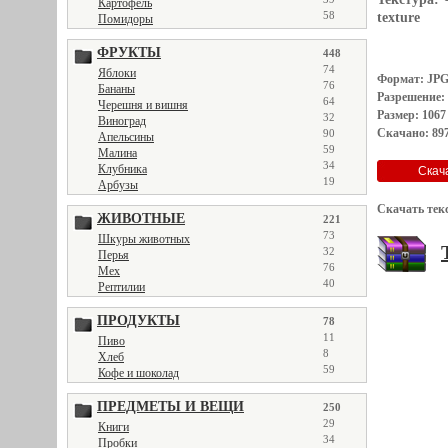
Картофель
58
texture
Помидоры
ФРУКТЫ
448
74
Яблоки
Формат: JP
76
Бананы
Разрешение: 
64
Черешня и вишня
Размер: 1067
32
Виноград
Скачано: 897
90
Апельсины
59
Малина
34
Клубника
19
Арбузы
Скачать тек
ЖИВОТНЫЕ
221
73
Шкуры животных
32
Перья
76
Мех
40
Рептилии
ПРОДУКТЫ
78
11
Пиво
8
Хлеб
59
Кофе и шоколад
ПРЕДМЕТЫ И ВЕЩИ
250
29
Книги
34
Пробки