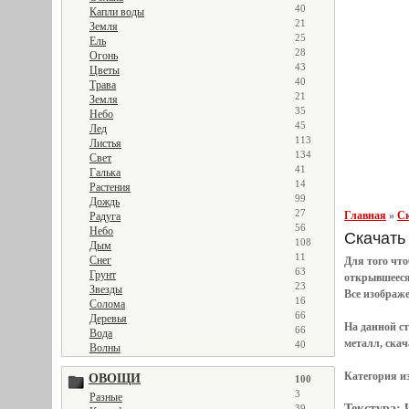
40
Капли воды
21
Земля
25
Ель
28
Огонь
43
Цветы
40
Трава
21
Земля
35
Небо
45
Лед
113
Листья
134
Свет
41
Галька
14
Растения
99
Дождь
27
Главная
»
Ск
Радуга
56
Небо
Скачать 
108
Дым
11
Снег
Для того чт
63
Грунт
открывшеес
23
Звезды
Все
изображ
16
Солома
66
Деревья
На данной с
66
Вода
металл, скач
40
Волны
Категория и
ОВОЩИ
100
3
Разные
Текстура:
39