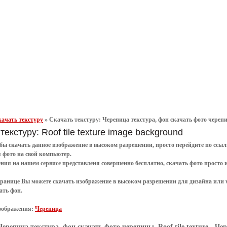
ачать текстуру
»
Скачать текстуру: Черепица текстура, фон скачать фото черепицы
текстуру: Roof tile texture image background
обы
скачать
данное
изображение в высоком разрешении
, просто перейдите по сс
я
фото
на свой компьютер.
ения
на нашем сервисе представленя совершенно
бесплатно
,
скачать фото
просто 
транице Вы можете скачать изображение в высоком разрешении для дизайна или 
ать фон
.
зображения:
Черепица
Черепица текстура, фон скачать фото черепицы, Roof tile texture
- Чер