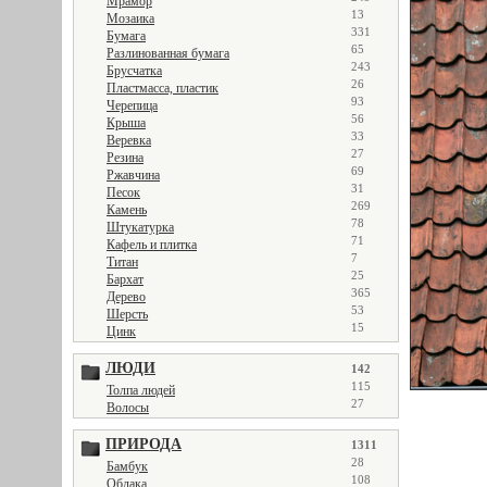
Мрамор
13
Мозаика
331
Бумага
65
Разлинованная бумага
243
Брусчатка
26
Пластмасса, пластик
93
Черепица
56
Крыша
33
Веревка
27
Резина
69
Ржавчина
31
Песок
269
Камень
78
Штукатурка
71
Кафель и плитка
7
Титан
25
Бархат
365
Дерево
53
Шерсть
15
Цинк
ЛЮДИ
142
115
Толпа людей
27
Волосы
ПРИРОДА
1311
28
Бамбук
108
Облака