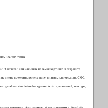
, Roof tile texture
ылке "Скачать" или кликните по самой картинке и сохраните
и не нужно проходить регистрацию, платить или отсылать СМС.
web дизайна -
aluminium background texture, алюминий, текстура,
епица текстура, фон скачать фото черепицы, Roof tile