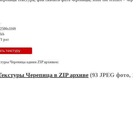
G
2500x1169
 kb
1 раз
стуры Черепица одним ZIP архивом:
Текстуры Черепица в ZIP архиве
(93 JPEG фото, 