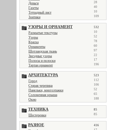
28
Деньги
40
Газеты
10
Тетрадный лист
109
Зонтики
УЗОРЫ И ОРНАМЕНТ
532
10
Размытые текстуры
52
Узоры
78
Краска
60
Орнаменты
97
Шотландская ткань
22
Звездные узоры
17
Полосы и полоски
196
Тартан орнамент
АРХИТЕКТУРА
523
112
Город
106
Старая черепица
52
Панельки, многоэтажки
65
Соломенная крыша
188
Окно
ТЕХНИКА
85
85
Шестеренки
РАЗНОЕ
416
17