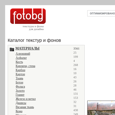
текстуры и фоны
для дизайна
Каталог текстур и фонов
МАТЕРИАЛЫ
3561
25
Алюминий
199
Асфальт
4
Кость
268
Кирпичи, стена
16
Карбон
10
Картон
43
Ткань
26
Бетон
28
Фольга
46
Золото
131
Гранит
153
Железо и метал
32
Джинсы
31
Вязаная ткань
430
Кожа
249