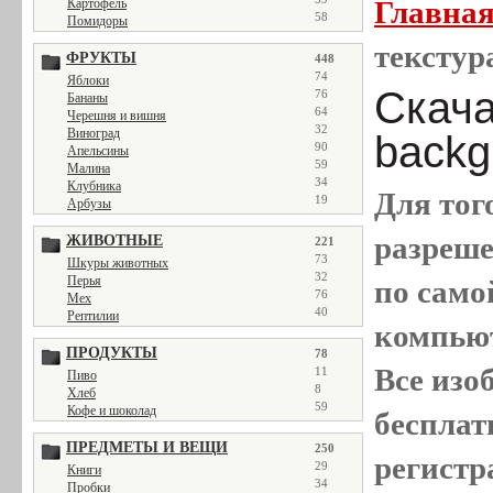
Главна
Картофель
58
Помидоры
текстура
ФРУКТЫ
448
74
Яблоки
Скачат
76
Бананы
64
Черешня и вишня
32
Виноград
backg
90
Апельсины
59
Малина
34
Клубника
Для тог
19
Арбузы
разреш
ЖИВОТНЫЕ
221
73
Шкуры животных
32
Перья
по само
76
Мех
40
Рептилии
компью
ПРОДУКТЫ
78
Все
изо
11
Пиво
8
Хлеб
59
Кофе и шоколад
бесплат
ПРЕДМЕТЫ И ВЕЩИ
250
регистр
29
Книги
34
Пробки