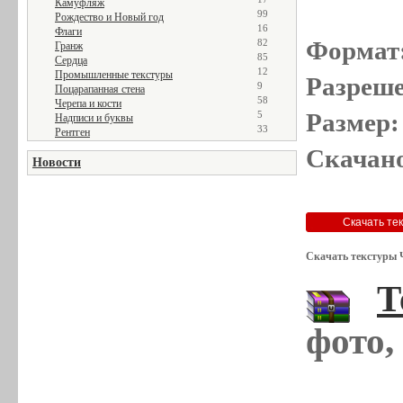
Камуфляж
99
Рождество и Новый год
16
Флаги
Формат
82
Гранж
85
Сердца
12
Промышленные текстуры
Разреше
9
Поцарапанная стена
58
Черепа и кости
Размер:
5
Надписи и буквы
33
Рентген
Скачано
Новости
Скачать текстуры 
Т
фото,