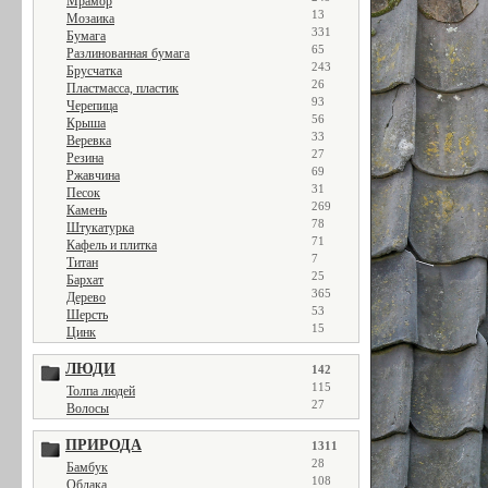
Мрамор
13
Мозаика
331
Бумага
65
Разлинованная бумага
243
Брусчатка
26
Пластмасса, пластик
93
Черепица
56
Крыша
33
Веревка
27
Резина
69
Ржавчина
31
Песок
269
Камень
78
Штукатурка
71
Кафель и плитка
7
Титан
25
Бархат
365
Дерево
53
Шерсть
15
Цинк
ЛЮДИ
142
115
Толпа людей
27
Волосы
ПРИРОДА
1311
28
Бамбук
108
Облака