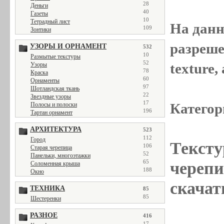
28
Деньги
40
Газеты
10
Тетрадный лист
На данн
109
Зонтики
разреше
УЗОРЫ И ОРНАМЕНТ
532
10
Размытые текстуры
52
texture
Узоры
78
Краска
60
Орнаменты
97
Шотландская ткань
22
Звездные узоры
17
Категор
Полосы и полоски
196
Тартан орнамент
АРХИТЕКТУРА
523
112
Город
Тексту
106
Старая черепица
52
Панельки, многоэтажки
65
черепиц
Соломенная крыша
188
Окно
скачат
ТЕХНИКА
85
85
Шестеренки
РАЗНОЕ
416
17