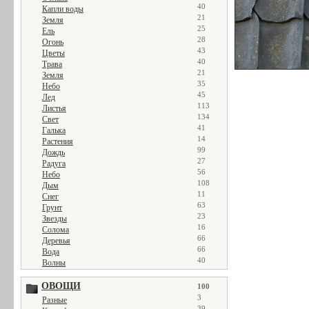
40
Капли воды
21
Земля
25
Ель
28
Огонь
43
Цветы
40
Трава
21
Земля
35
Небо
45
Лед
113
Листья
134
Свет
41
Галька
14
Растения
99
Дождь
27
Радуга
56
Небо
108
Дым
11
Снег
63
Грунт
23
Звезды
16
Солома
66
Деревья
66
Вода
40
Волны
ОВОЩИ
100
3
Разные
39