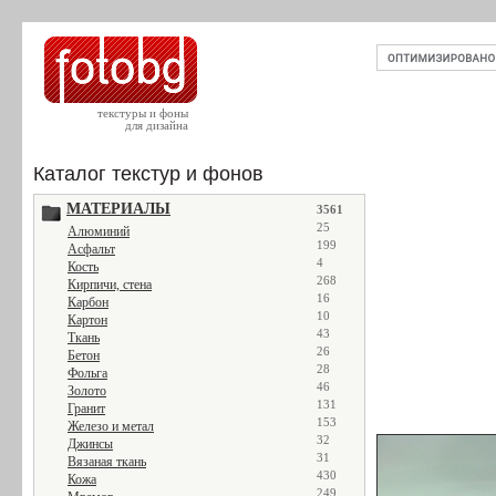
текстуры и фоны
для дизайна
Каталог текстур и фонов
МАТЕРИАЛЫ
3561
25
Алюминий
199
Асфальт
4
Кость
268
Кирпичи, стена
16
Карбон
10
Картон
43
Ткань
26
Бетон
28
Фольга
46
Золото
131
Гранит
153
Железо и метал
32
Джинсы
31
Вязаная ткань
430
Кожа
249