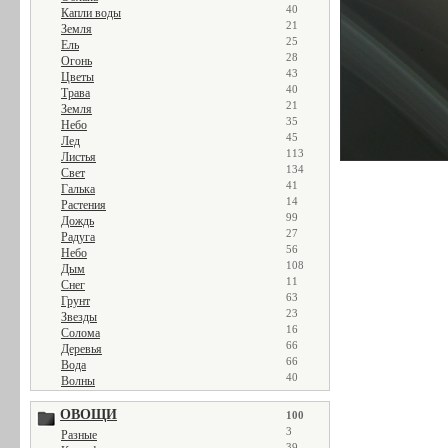
40
Капли воды
21
Земля
25
Ель
28
Огонь
43
Цветы
40
Трава
21
Земля
35
Небо
45
Лед
113
Листья
134
Свет
41
Галька
14
Растения
99
Дождь
27
Радуга
56
Небо
108
Дым
11
Снег
63
Грунт
23
Звезды
16
Солома
66
Деревья
66
Вода
40
Волны
ОВОЩИ
100
3
Разные
39