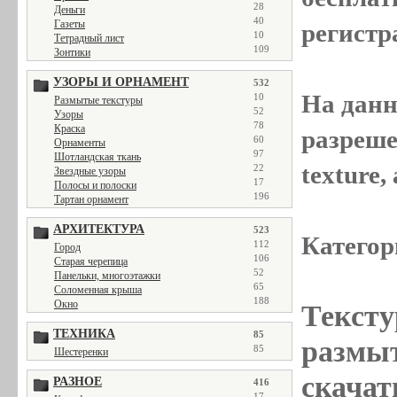
28
Деньги
40
Газеты
регистр
10
Тетрадный лист
109
Зонтики
УЗОРЫ И ОРНАМЕНТ
532
На данн
10
Размытые текстуры
52
Узоры
78
Краска
разреше
60
Орнаменты
97
Шотландская ткань
texture
22
Звездные узоры
17
Полосы и полоски
196
Тартан орнамент
АРХИТЕКТУРА
523
Категор
112
Город
106
Старая черепица
52
Панельки, многоэтажки
65
Соломенная крыша
188
Окно
Тексту
ТЕХНИКА
85
размыт
85
Шестеренки
скачат
РАЗНОЕ
416
17