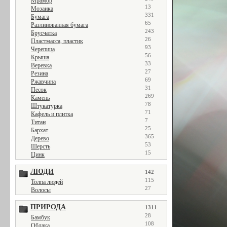
Мрамор
13
Мозаика
331
Бумага
65
Разлинованная бумага
243
Брусчатка
26
Пластмасса, пластик
93
Черепица
56
Крыша
33
Веревка
27
Резина
69
Ржавчина
31
Песок
269
Камень
78
Штукатурка
71
Кафель и плитка
7
Титан
25
Бархат
365
Дерево
53
Шерсть
15
Цинк
ЛЮДИ
142
115
Толпа людей
27
Волосы
ПРИРОДА
1311
28
Бамбук
108
Облака