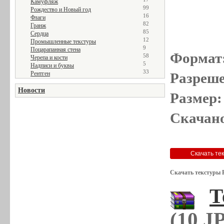
Камуфляж
99
Рождество и Новый год
16
Флаги
82
Гранж
85
Сердца
12
Промышленные текстуры
9
Поцарапанная стена
Формат
58
Черепа и кости
5
Надписи и буквы
33
Рентген
Разреше
Новости
Размер:
Скачано
Скачать текстуры 
Т
(10 J