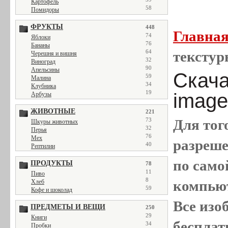
Картофель
58
Помидоры
ФРУКТЫ
448
Главна
74
Яблоки
76
Бананы
64
текстур
Черешня и вишня
32
Виноград
90
Апельсины
Скача
59
Малина
34
Клубника
19
image
Арбузы
ЖИВОТНЫЕ
221
73
Для тог
Шкуры животных
32
Перья
76
Мех
разреш
40
Рептилии
по само
ПРОДУКТЫ
78
11
Пиво
8
компью
Хлеб
59
Кофе и шоколад
Все
изо
ПРЕДМЕТЫ И ВЕЩИ
250
29
Книги
бесплат
34
Пробки