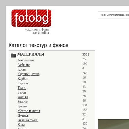
текстуры и фоны
для дизайна
Каталог текстур и фонов
МАТЕРИАЛЫ
3561
25
Алюминий
199
Асфальт
4
Кость
268
Кирпичи, стена
16
Карбон
10
Картон
43
Ткань
26
Бетон
28
Фольга
46
Золото
131
Гранит
153
Железо и метал
32
Джинсы
31
Вязаная ткань
430
Кожа
249