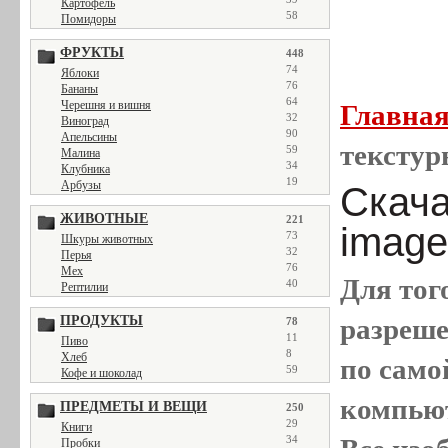
Картофель
58
Помидоры
ФРУКТЫ
448
74
Яблоки
76
Бананы
64
Черешня и вишня
Главна
32
Виноград
90
Апельсины
текстур
59
Малина
34
Клубника
19
Арбузы
Скача
ЖИВОТНЫЕ
221
image
73
Шкуры животных
32
Перья
76
Мех
Для тог
40
Рептилии
ПРОДУКТЫ
разреш
78
11
Пиво
8
Хлеб
по само
59
Кофе и шоколад
компью
ПРЕДМЕТЫ И ВЕЩИ
250
29
Книги
34
Пробки