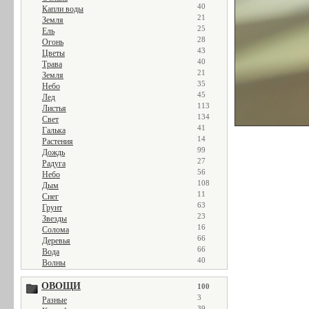
40
Капли воды
21
Земля
25
Ель
28
Огонь
43
Цветы
40
Трава
21
Земля
35
Небо
45
Лед
113
Листья
134
Свет
41
Галька
14
Растения
99
Дождь
27
Радуга
56
Небо
108
Дым
11
Снег
63
Грунт
23
Звезды
16
Солома
66
Деревья
66
Вода
40
Волны
ОВОЩИ
100
3
Разные
39