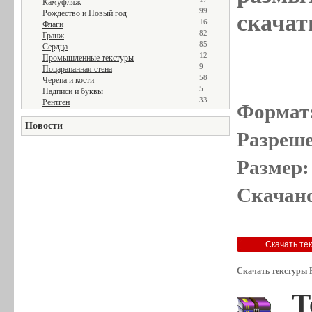
Камуфляж
99
Рождество и Новый год
скачат
16
Флаги
82
Гранж
85
Сердца
12
Промышленные текстуры
9
Поцарапанная стена
58
Черепа и кости
5
Надписи и буквы
33
Рентген
Формат
Новости
Разреше
Размер:
Скачано
Скачать текстуры 
Т