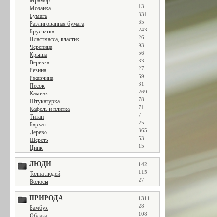
Мрамор
13
Мозаика
331
Бумага
65
Разлинованная бумага
243
Брусчатка
26
Пластмасса, пластик
93
Черепица
56
Крыша
33
Веревка
27
Резина
69
Ржавчина
31
Песок
269
Камень
78
Штукатурка
71
Кафель и плитка
7
Титан
25
Бархат
365
Дерево
53
Шерсть
15
Цинк
ЛЮДИ
142
115
Толпа людей
27
Волосы
ПРИРОДА
1311
28
Бамбук
108
Облака