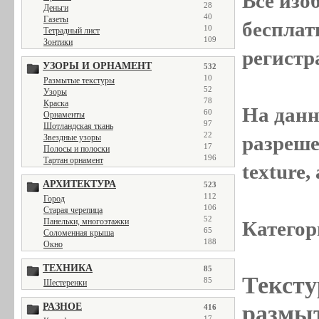
Все
изо
28
Деньги
40
Газеты
бесплат
10
Тетрадный лист
109
Зонтики
регистр
УЗОРЫ И ОРНАМЕНТ
532
10
Размытые текстуры
52
Узоры
78
Краска
На данн
60
Орнаменты
97
Шотландская ткань
22
разреше
Звездные узоры
17
Полосы и полоски
196
Тартан орнамент
texture
АРХИТЕКТУРА
523
112
Город
106
Старая черепица
52
Панельки, многоэтажки
Категор
65
Соломенная крыша
188
Окно
ТЕХНИКА
85
Тексту
85
Шестеренки
размыт
РАЗНОЕ
416
17