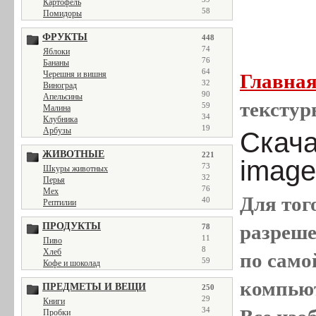
Картофель
58
Помидоры
ФРУКТЫ
448
74
Яблоки
76
Бананы
64
Черешня и вишня
Главна
32
Виноград
90
Апельсины
текстур
59
Малина
34
Клубника
19
Арбузы
Скача
ЖИВОТНЫЕ
221
image
73
Шкуры животных
32
Перья
76
Мех
Для тог
40
Рептилии
ПРОДУКТЫ
разреш
78
11
Пиво
8
Хлеб
по само
59
Кофе и шоколад
компью
ПРЕДМЕТЫ И ВЕЩИ
250
29
Книги
34
Пробки