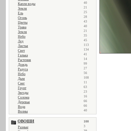
40
Капли воды
21
Земля
25
Ель
28
Огонь
43
Цветы
40
Трава
21
Земля
35
Небо
45
Лед
113
Листья
134
Свет
41
Галька
14
Растения
99
Дождь
27
Радуга
56
Небо
108
Дым
11
Снег
63
Грунт
23
Звезды
16
Солома
66
Деревья
66
Вода
40
Волны
ОВОЩИ
100
3
Разные
39