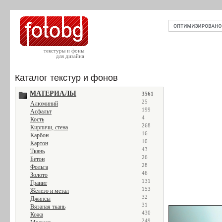
текстуры и фоны
для дизайна
Каталог текстур и фонов
МАТЕРИАЛЫ
3561
25
Алюминий
199
Асфальт
4
Кость
268
Кирпичи, стена
16
Карбон
10
Картон
43
Ткань
26
Бетон
28
Фольга
46
Золото
131
Гранит
153
Железо и метал
32
Джинсы
31
Вязаная ткань
430
Кожа
249