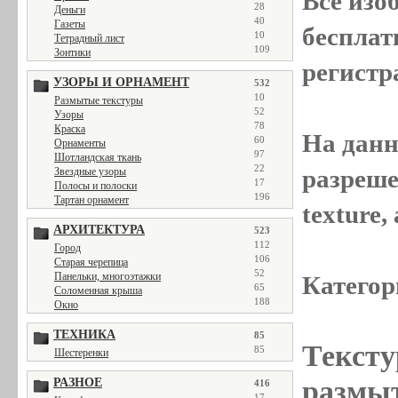
Все
изо
28
Деньги
40
Газеты
бесплат
10
Тетрадный лист
109
Зонтики
регистр
УЗОРЫ И ОРНАМЕНТ
532
10
Размытые текстуры
52
Узоры
78
Краска
На данн
60
Орнаменты
97
Шотландская ткань
22
разреше
Звездные узоры
17
Полосы и полоски
196
Тартан орнамент
texture
АРХИТЕКТУРА
523
112
Город
106
Старая черепица
52
Панельки, многоэтажки
Категор
65
Соломенная крыша
188
Окно
ТЕХНИКА
85
Тексту
85
Шестеренки
размыт
РАЗНОЕ
416
17