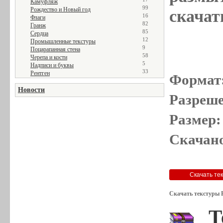
Камуфляж
99
Рождество и Новый год
скачат
16
Флаги
82
Гранж
85
Сердца
12
Промышленные текстуры
9
Поцарапанная стена
58
Черепа и кости
5
Надписи и буквы
33
Рентген
Формат
Новости
Разреше
Размер:
Скачано
Скачать текстуры 
Т