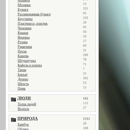
Мрамор
13
Мозаика
331
Бумага
65
Разлинованная бумага
243
Брусчатка
26
Пластмасса, пластик
93
Черепица
56
Крыша
33
Веревка
27
Резина
69
Ржавчина
31
Песок
269
Камень
78
Штукатурка
71
Кафель и плитка
7
Титан
25
Бархат
365
Дерево
53
Шерсть
15
Цинк
ЛЮДИ
142
115
Толпа людей
27
Волосы
ПРИРОДА
1311
28
Бамбук
108
Облака