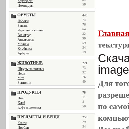
Картофель
58
Помидоры
ФРУКТЫ
448
74
Яблоки
76
Бананы
64
Черешня и вишня
Главна
32
Виноград
90
Апельсины
текстур
59
Малина
34
Клубника
19
Арбузы
Скача
ЖИВОТНЫЕ
221
image
73
Шкуры животных
32
Перья
76
Мех
Для тог
40
Рептилии
ПРОДУКТЫ
разреш
78
11
Пиво
8
Хлеб
по само
59
Кофе и шоколад
компью
ПРЕДМЕТЫ И ВЕЩИ
250
29
Книги
34
Пробки