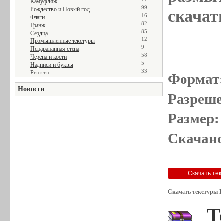
Камуфляж
99
Рождество и Новый год
скачат
16
Флаги
82
Гранж
85
Сердца
12
Промышленные текстуры
9
Поцарапанная стена
58
Черепа и кости
5
Надписи и буквы
33
Рентген
Формат
Новости
Разреше
Размер:
Скачано
Скачать текстуры 
Т