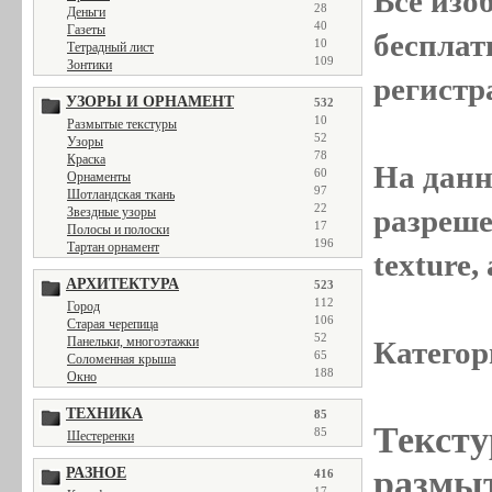
Все
изо
28
Деньги
40
Газеты
бесплат
10
Тетрадный лист
109
Зонтики
регистр
УЗОРЫ И ОРНАМЕНТ
532
10
Размытые текстуры
52
Узоры
78
Краска
На данн
60
Орнаменты
97
Шотландская ткань
22
разреше
Звездные узоры
17
Полосы и полоски
196
Тартан орнамент
texture
АРХИТЕКТУРА
523
112
Город
106
Старая черепица
52
Панельки, многоэтажки
Категор
65
Соломенная крыша
188
Окно
ТЕХНИКА
85
Тексту
85
Шестеренки
размыт
РАЗНОЕ
416
17