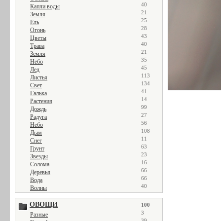
40
Капли воды
21
Земля
25
Ель
28
Огонь
43
Цветы
40
Трава
21
Земля
35
Небо
45
Лед
113
Листья
134
Свет
41
Галька
14
Растения
99
Дождь
27
Радуга
56
Небо
108
Дым
11
Снег
63
Грунт
23
Звезды
16
Солома
66
Деревья
66
Вода
40
Волны
ОВОЩИ
100
3
Разные
39