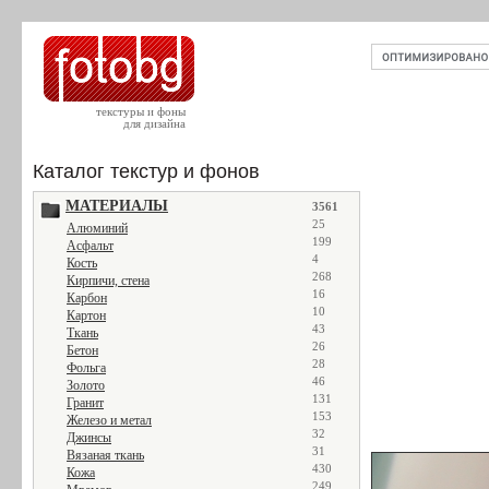
текстуры и фоны
для дизайна
Каталог текстур и фонов
МАТЕРИАЛЫ
3561
25
Алюминий
199
Асфальт
4
Кость
268
Кирпичи, стена
16
Карбон
10
Картон
43
Ткань
26
Бетон
28
Фольга
46
Золото
131
Гранит
153
Железо и метал
32
Джинсы
31
Вязаная ткань
430
Кожа
249