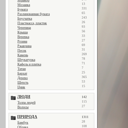
Мрамор
13
Мозаика
331
Бумага
65
Разлинованная бумага
243
Брусчатка
26
Пластмасса, пластик
93
Черепица
56
Крыша
33
Веревка
27
Резина
69
Ржавчина
31
Песок
269
Камень
78
Штукатурка
71
Кафель и плитка
7
Титан
25
Бархат
365
Дерево
53
Шерсть
15
Цинк
ЛЮДИ
142
115
Толпа людей
27
Волосы
ПРИРОДА
1311
28
Бамбук
108
Облака