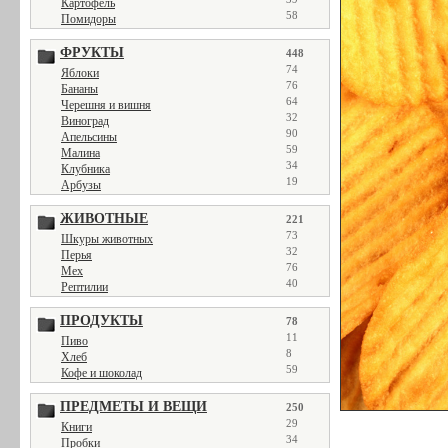
Картофель
58
Помидоры
ФРУКТЫ
448
74
Яблоки
76
Бананы
64
Черешня и вишня
32
Виноград
90
Апельсины
59
Малина
34
Клубника
19
Арбузы
ЖИВОТНЫЕ
221
73
Шкуры животных
32
Перья
76
Мех
40
Рептилии
ПРОДУКТЫ
78
11
Пиво
8
Хлеб
59
Кофе и шоколад
ПРЕДМЕТЫ И ВЕЩИ
250
29
Книги
34
Пробки