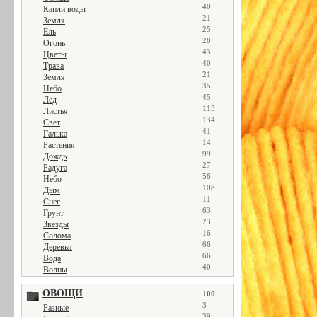
40
Капли воды
21
Земля
25
Ель
28
Огонь
43
Цветы
40
Трава
21
Земля
35
Небо
45
Лед
113
Листья
134
Свет
41
Галька
14
Растения
99
Дождь
27
Радуга
56
Небо
108
Дым
11
Снег
63
Грунт
23
Звезды
16
Солома
66
Деревья
66
Вода
40
Волны
ОВОЩИ
100
3
Разные
39