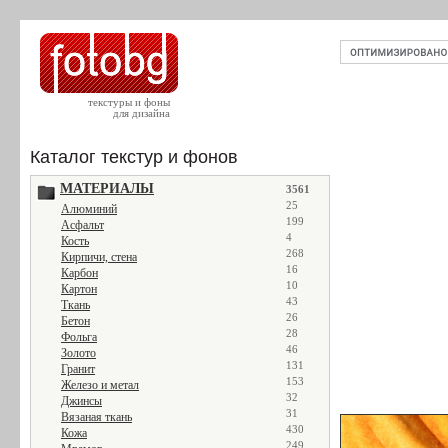
текстуры и фоны
для дизайна
Каталог текстур и фонов
МАТЕРИАЛЫ
3561
25
Алюминий
199
Асфальт
4
Кость
268
Кирпичи, стена
16
Карбон
10
Картон
43
Ткань
26
Бетон
28
Фольга
46
Золото
131
Гранит
153
Железо и метал
32
Джинсы
31
Вязаная ткань
430
Кожа
249