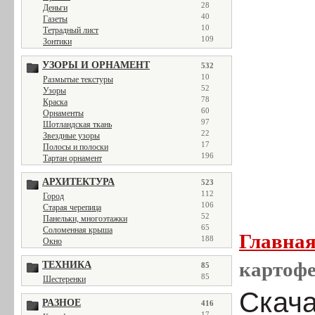
28
Деньги
40
Газеты
10
Тетрадный лист
109
Зонтики
УЗОРЫ И ОРНАМЕНТ
532
10
Размытые текстуры
52
Узоры
78
Краска
60
Орнаменты
97
Шотландская ткань
22
Звездные узоры
17
Полосы и полоски
196
Тартан орнамент
АРХИТЕКТУРА
523
112
Город
106
Старая черепица
52
Панельки, многоэтажки
65
Соломенная крыша
Главна
188
Окно
картофе
ТЕХНИКА
85
85
Шестеренки
Скача
РАЗНОЕ
416
17