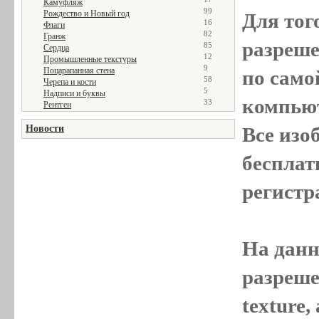
Камуфляж
99
Рождество и Новый год
Для тог
16
Флаги
82
Гранж
разреш
85
Сердца
12
Промышленные текстуры
9
Поцарапанная стена
по само
58
Черепа и кости
5
Надписи и буквы
компью
33
Рентген
Все
изо
Новости
бесплат
регистр
На данн
разреше
texture