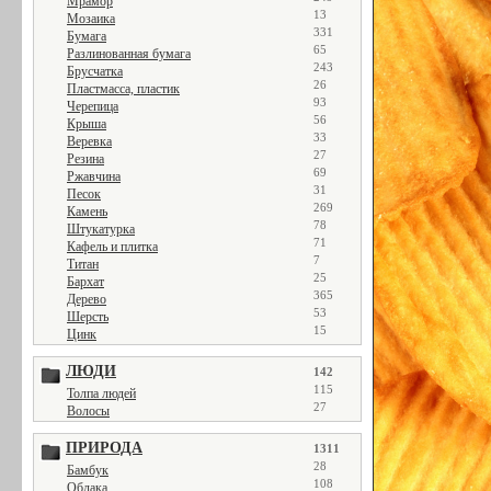
Мрамор
13
Мозаика
331
Бумага
65
Разлинованная бумага
243
Брусчатка
26
Пластмасса, пластик
93
Черепица
56
Крыша
33
Веревка
27
Резина
69
Ржавчина
31
Песок
269
Камень
78
Штукатурка
71
Кафель и плитка
7
Титан
25
Бархат
365
Дерево
53
Шерсть
15
Цинк
ЛЮДИ
142
115
Толпа людей
27
Волосы
ПРИРОДА
1311
28
Бамбук
108
Облака