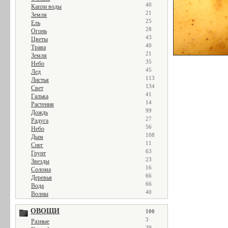
40
Капли воды
21
Земля
25
Ель
28
Огонь
43
Цветы
40
Трава
21
Земля
35
Небо
45
Лед
113
Листья
134
Свет
41
Галька
14
Растения
99
Дождь
27
Радуга
56
Небо
108
Дым
11
Снег
63
Грунт
23
Звезды
16
Солома
66
Деревья
66
Вода
40
Волны
ОВОЩИ
100
3
Разные
39