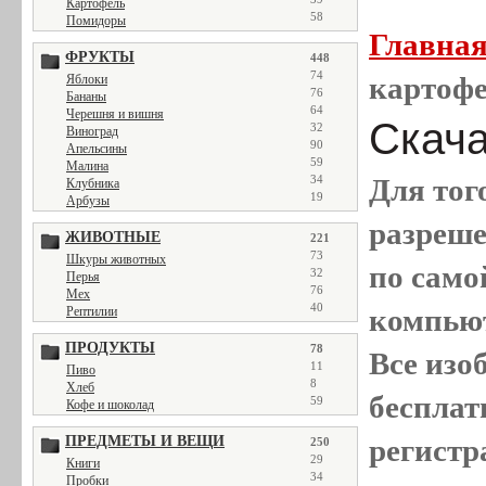
Картофель
58
Помидоры
Главна
ФРУКТЫ
448
74
картофе
Яблоки
76
Бананы
64
Черешня и вишня
Скача
32
Виноград
90
Апельсины
59
Малина
34
Для тог
Клубника
19
Арбузы
разреш
ЖИВОТНЫЕ
221
73
Шкуры животных
по само
32
Перья
76
Мех
40
компью
Рептилии
ПРОДУКТЫ
78
Все
изо
11
Пиво
8
Хлеб
бесплат
59
Кофе и шоколад
ПРЕДМЕТЫ И ВЕЩИ
регистр
250
29
Книги
34
Пробки