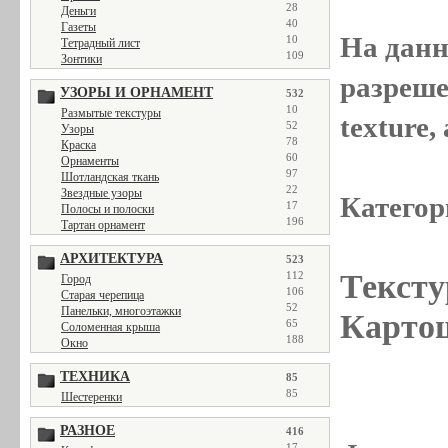
28
Деньги
40
Газеты
На данн
10
Тетрадный лист
109
Зонтики
разреше
УЗОРЫ И ОРНАМЕНТ
532
10
Размытые текстуры
texture
52
Узоры
78
Краска
60
Орнаменты
97
Шотландская ткань
22
Звездные узоры
Категор
17
Полосы и полоски
196
Тартан орнамент
АРХИТЕКТУРА
523
Тексту
112
Город
106
Старая черепица
52
Панельки, многоэтажки
Картош
65
Соломенная крыша
188
Окно
ТЕХНИКА
85
85
Шестеренки
РАЗНОЕ
416
17