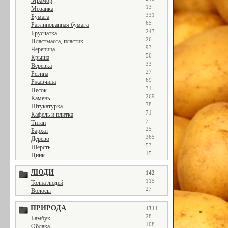
Мрамор
13
Мозаика
331
Бумага
65
Разлинованная бумага
243
Брусчатка
26
Пластмасса, пластик
93
Черепица
56
Крыша
33
Веревка
27
Резина
69
Ржавчина
31
Песок
269
Камень
78
Штукатурка
71
Кафель и плитка
7
Титан
25
Бархат
365
Дерево
53
Шерсть
15
Цинк
ЛЮДИ
142
115
Толпа людей
27
Волосы
ПРИРОДА
1311
28
Бамбук
108
Облака