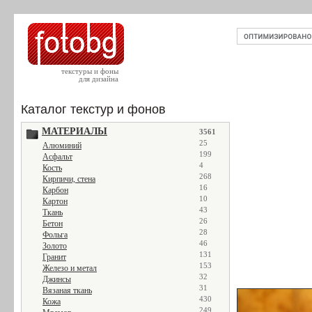
текстуры и фоны
для дизайна
Каталог текстур и фонов
МАТЕРИАЛЫ
3561
25
Алюминий
199
Асфальт
4
Кость
268
Кирпичи, стена
16
Карбон
10
Картон
43
Ткань
26
Бетон
28
Фольга
46
Золото
131
Гранит
153
Железо и метал
32
Джинсы
31
Вязаная ткань
430
Кожа
249