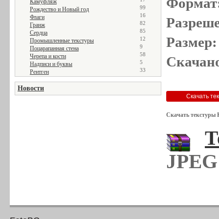
Формат
Камуфляж
99
Рождество и Новый год
16
Флаги
Разреше
82
Гранж
85
Сердца
Размер:
12
Промышленные текстуры
9
Поцарапанная стена
58
Черепа и кости
Скачано
5
Надписи и буквы
33
Рентген
Новости
Скачать текстуры 
Т
JPEG 