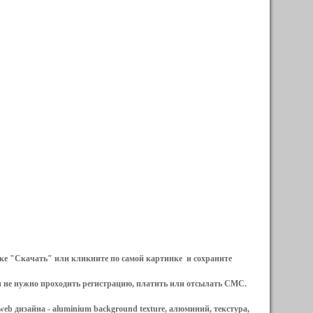
ылке "Скачать" или кликните по самой картинке и сохраните
и не нужно проходить регистрацию, платить или отсылать СМС.
web дизайна -
aluminium background texture, алюминий, текстура,