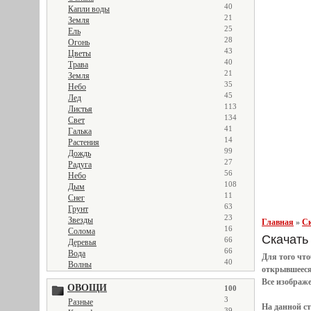
40
Капли воды
21
Земля
25
Ель
28
Огонь
43
Цветы
40
Трава
21
Земля
35
Небо
45
Лед
113
Листья
134
Свет
41
Галька
14
Растения
99
Дождь
27
Радуга
56
Небо
108
Дым
11
Снег
63
Грунт
23
Звезды
Главная
»
Ск
16
Солома
Скачать 
66
Деревья
66
Вода
Для того чт
40
Волны
открывшеес
Все
изображ
ОВОЩИ
100
3
Разные
На данной с
39