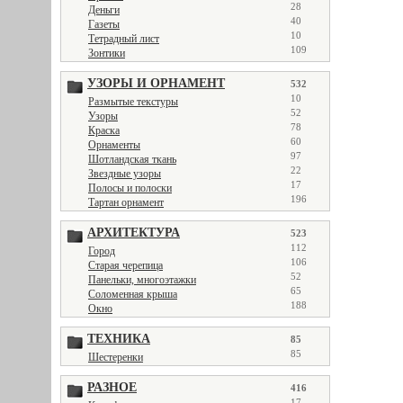
28
Деньги
40
Газеты
10
Тетрадный лист
109
Зонтики
УЗОРЫ И ОРНАМЕНТ
532
10
Размытые текстуры
52
Узоры
78
Краска
60
Орнаменты
97
Шотландская ткань
22
Звездные узоры
17
Полосы и полоски
196
Тартан орнамент
АРХИТЕКТУРА
523
112
Город
106
Старая черепица
52
Панельки, многоэтажки
65
Соломенная крыша
188
Окно
ТЕХНИКА
85
85
Шестеренки
РАЗНОЕ
416
17