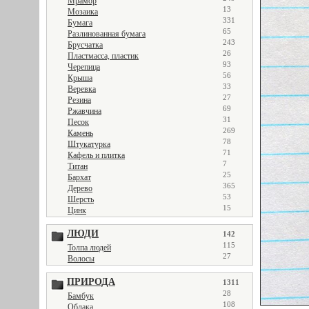
Мрамор
13
Мозаика
331
Бумага
65
Разлинованная бумага
243
Брусчатка
26
Пластмасса, пластик
93
Черепица
56
Крыша
33
Веревка
27
Резина
69
Ржавчина
31
Песок
269
Камень
78
Штукатурка
71
Кафель и плитка
7
Титан
25
Бархат
365
Дерево
53
Шерсть
15
Цинк
ЛЮДИ
142
115
Толпа людей
27
Волосы
ПРИРОДА
1311
28
Бамбук
108
Облака