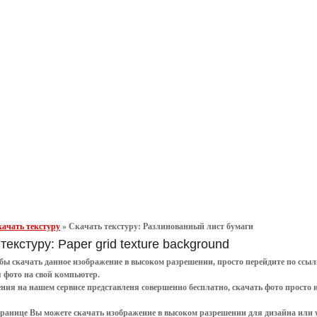
ачать текстуру
»
Скачать текстуру: Разлинованный лист бумаги
текстуру: Paper grid texture background
обы
скачать
данное
изображение в высоком разрешении
, просто перейдите по сс
я
фото
на свой компьютер.
ения
на нашем сервисе представленя совершенно
бесплатно
,
скачать фото
просто 
транице Вы можете скачать изображение в высоком разрешении для дизайна или 