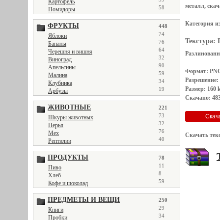
Картофель
металл, скач
58
Помидоры
Категория и
ФРУКТЫ
448
74
Яблоки
Текстура:
76
Бананы
64
Черешня и вишня
Разлинованн
32
Виноград
90
Апельсины
Формат: PN
59
Малина
Разрешение:
34
Клубника
Размер: 160 
19
Арбузы
Скачано: 483
ЖИВОТНЫЕ
221
73
Шкуры животных
32
Перья
76
Мех
Скачать тек
40
Рептилии
ПРОДУКТЫ
78
11
Пиво
8
Хлеб
59
Кофе и шоколад
ПРЕДМЕТЫ И ВЕЩИ
250
29
Книги
34
Пробки