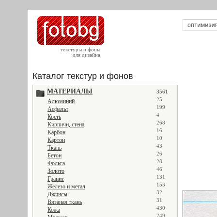
текстуры и фоны
для дизайна
Каталог текстур и фонов
МАТЕРИАЛЫ
3561
25
Алюминий
199
Асфальт
4
Кость
268
Кирпичи, стена
16
Карбон
10
Картон
43
Ткань
26
Бетон
28
Фольга
46
Золото
131
Гранит
153
Железо и метал
32
Джинсы
31
Вязаная ткань
430
Кожа
249