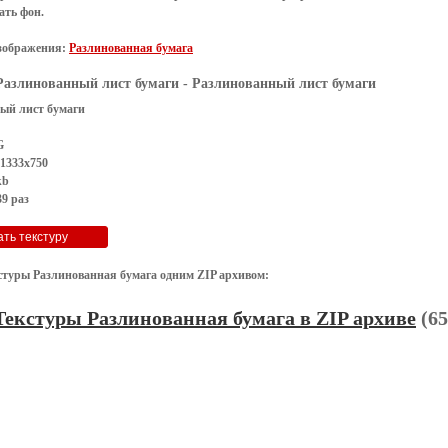
ать фон
.
зображения:
Разлинованная бумага
Разлинованный лист бумаги
- Разлинованный лист бумаги
ый лист бумаги
G
 1333x750
kb
9 раз
стуры Разлинованная бумага одним ZIP архивом:
Текстуры Разлинованная бумага в ZIP архиве
(65