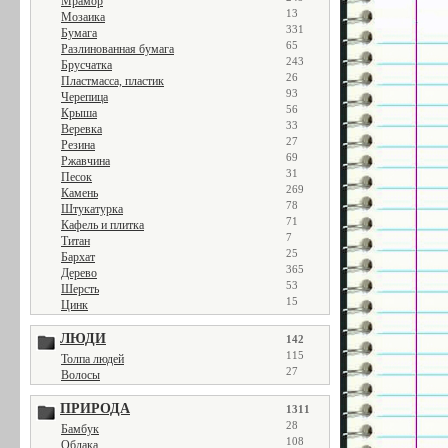
Мрамор
13
Мозаика
331
Бумага
65
Разлинованная бумага
243
Брусчатка
26
Пластмасса, пластик
93
Черепица
56
Крыша
33
Веревка
27
Резина
69
Ржавчина
31
Песок
269
Камень
78
Штукатурка
71
Кафель и плитка
7
Титан
25
Бархат
365
Дерево
53
Шерсть
15
Цинк
ЛЮДИ
142
115
Толпа людей
27
Волосы
ПРИРОДА
1311
28
Бамбук
108
Облака