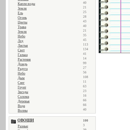
40
Капли воды
21
Земля
25
Ель
28
Огонь
43
Цветы
40
Трава
21
Земля
35
Небо
45
Лед
113
Листья
134
Свет
41
Галька
14
Растения
99
Дождь
27
Радуга
56
Небо
108
Дым
11
Снег
63
Грунт
23
Звезды
16
Солома
66
Деревья
66
Вода
40
Волны
ОВОЩИ
100
3
Разные
39