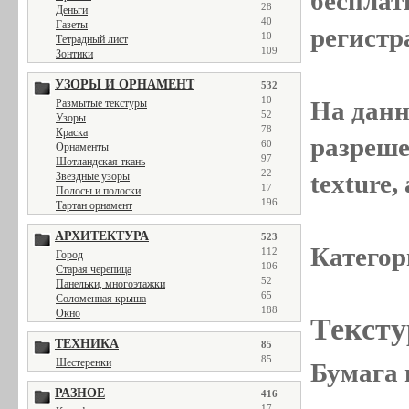
бесплат
28
Деньги
40
Газеты
регистр
10
Тетрадный лист
109
Зонтики
УЗОРЫ И ОРНАМЕНТ
532
10
На данн
Размытые текстуры
52
Узоры
78
Краска
разреше
60
Орнаменты
97
Шотландская ткань
22
texture
Звездные узоры
17
Полосы и полоски
196
Тартан орнамент
АРХИТЕКТУРА
523
Категор
112
Город
106
Старая черепица
52
Панельки, многоэтажки
65
Соломенная крыша
188
Окно
Тексту
ТЕХНИКА
85
85
Шестеренки
Бумага 
РАЗНОЕ
416
17