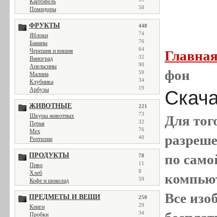
Картофель
58
Помидоры
ФРУКТЫ
448
74
Яблоки
76
Бананы
64
Черешня и вишня
Главна
32
Виноград
90
Апельсины
фон
59
Малина
34
Клубника
19
Арбузы
Скача
ЖИВОТНЫЕ
221
73
Шкуры животных
Для тог
32
Перья
76
Мех
разреш
40
Рептилии
ПРОДУКТЫ
по само
78
11
Пиво
8
Хлеб
компью
59
Кофе и шоколад
Все
изо
ПРЕДМЕТЫ И ВЕЩИ
250
29
Книги
34
Пробки