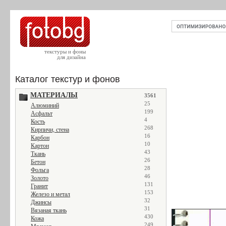
текстуры и фоны
для дизайна
Каталог текстур и фонов
МАТЕРИАЛЫ
3561
25
Алюминий
199
Асфальт
4
Кость
268
Кирпичи, стена
16
Карбон
10
Картон
43
Ткань
26
Бетон
28
Фольга
46
Золото
131
Гранит
153
Железо и метал
32
Джинсы
31
Вязаная ткань
430
Кожа
249