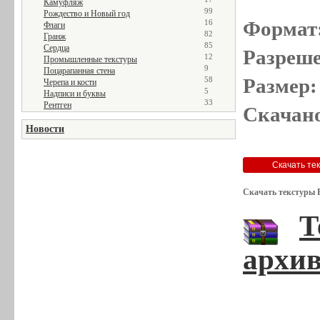
Камуфляж
99
Рождество и Новый год
Формат
16
Флаги
82
Гранж
85
Сердца
Разреше
12
Промышленные текстуры
9
Поцарапанная стена
Размер:
58
Черепа и кости
5
Надписи и буквы
33
Рентген
Скачано
Новости
Скачать текстуры 
Т
архив