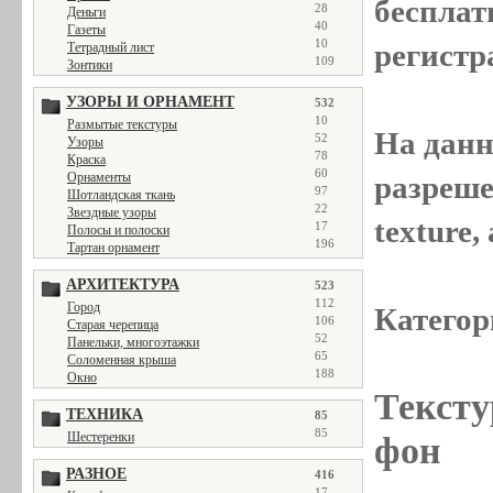
бесплат
28
Деньги
40
Газеты
10
регистр
Тетрадный лист
109
Зонтики
УЗОРЫ И ОРНАМЕНТ
532
10
Размытые текстуры
На данн
52
Узоры
78
Краска
60
Орнаменты
разреше
97
Шотландская ткань
22
Звездные узоры
texture
17
Полосы и полоски
196
Тартан орнамент
АРХИТЕКТУРА
523
112
Город
Категор
106
Старая черепица
52
Панельки, многоэтажки
65
Соломенная крыша
188
Окно
Тексту
ТЕХНИКА
85
85
Шестеренки
фон
РАЗНОЕ
416
17