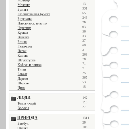
Мрамор
13
Мозаика
331
Бумага
65
Разлинованная бумага
243
Брусчатка
26
Пластмасса, пластик
93
Черепица
56
Крыша
33
Веревка
27
Резина
69
Ржавчина
31
Песок
269
Камень
78
Штукатурка
71
Кафель и плитка
7
Титан
25
Бархат
365
Дерево
53
Шерсть
15
Цинк
ЛЮДИ
142
115
Толпа людей
27
Волосы
ПРИРОДА
1311
28
Бамбук
108
Облака