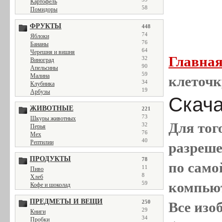
Картофель
58
Помидоры
ФРУКТЫ
448
74
Яблоки
76
Бананы
64
Черешня и вишня
Главна
32
Виноград
90
Апельсины
59
Малина
клеточк
34
Клубника
19
Арбузы
Скача
ЖИВОТНЫЕ
221
73
Шкуры животных
Для тог
32
Перья
76
Мех
40
Рептилии
разреш
ПРОДУКТЫ
78
по само
11
Пиво
8
Хлеб
компью
59
Кофе и шоколад
ПРЕДМЕТЫ И ВЕЩИ
250
Все
изо
29
Книги
34
Пробки