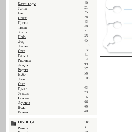
40
Капли воды
21
Земля
25
Ель
28
Огонь
43
Цветы
40
Трава
21
Земля
35
Небо
45
Лед
113
Листья
134
Свет
41
Галька
14
Растения
99
Дождь
27
Радуга
56
Небо
108
Дым
11
Снег
63
Грунт
23
Звезды
16
Солома
66
Деревья
66
Вода
40
Волны
ОВОЩИ
100
3
Разные
39