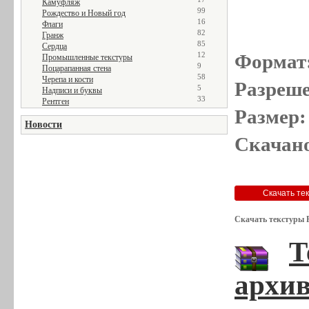
Камуфляж
99
Рождество и Новый год
16
Флаги
82
Гранж
85
Сердца
12
Формат
Промышленные текстуры
9
Поцарапанная стена
58
Черепа и кости
Разреше
5
Надписи и буквы
33
Рентген
Размер:
Новости
Скачано
Скачать текстуры 
Т
архив