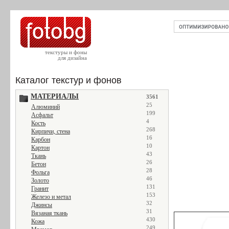
текстуры и фоны
для дизайна
Каталог текстур и фонов
МАТЕРИАЛЫ
3561
25
Алюминий
199
Асфальт
4
Кость
268
Кирпичи, стена
16
Карбон
10
Картон
43
Ткань
26
Бетон
28
Фольга
46
Золото
131
Гранит
153
Железо и метал
32
Джинсы
31
Вязаная ткань
430
Кожа
249