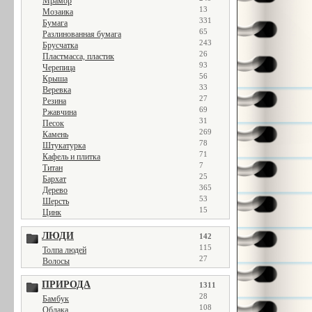
Мрамор
13
Мозаика
331
Бумага
65
Разлинованная бумага
243
Брусчатка
26
Пластмасса, пластик
93
Черепица
56
Крыша
33
Веревка
27
Резина
69
Ржавчина
31
Песок
269
Камень
78
Штукатурка
71
Кафель и плитка
7
Титан
25
Бархат
365
Дерево
53
Шерсть
15
Цинк
ЛЮДИ
142
115
Толпа людей
27
Волосы
ПРИРОДА
1311
28
Бамбук
108
Облака