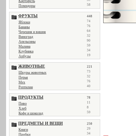
Картофель
58
Помидоры
ФРУКТЫ
448
74
Яблоки
76
Бананы
64
Черешня и вишня
32
Виноград
90
Апельсины
59
Малина
34
Клубника
19
Арбузы
ЖИВОТНЫЕ
221
73
Шкуры животных
32
Перья
76
Мех
40
Рептилии
ПРОДУКТЫ
78
11
Пиво
8
Хлеб
59
Кофе и шоколад
ПРЕДМЕТЫ И ВЕЩИ
250
29
Книги
34
Пробки