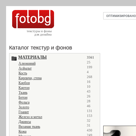
текстуры и фоны
для дизайна
Каталог текстур и фонов
МАТЕРИАЛЫ
3561
25
Алюминий
199
Асфальт
4
Кость
268
Кирпичи, стена
16
Карбон
10
Картон
43
Ткань
26
Бетон
28
Фольга
46
Золото
131
Гранит
153
Железо и метал
32
Джинсы
31
Вязаная ткань
430
Кожа
249