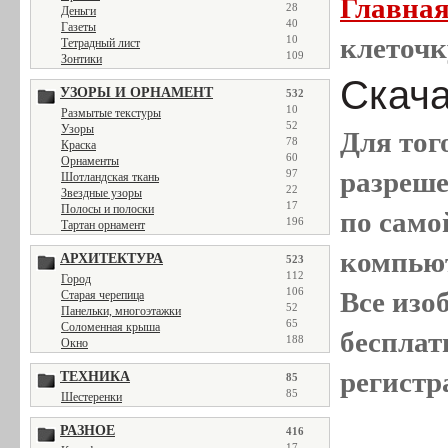
Главна
28
Деньги
40
Газеты
клеточк
10
Тетрадный лист
109
Зонтики
Скача
УЗОРЫ И ОРНАМЕНТ
532
10
Размытые текстуры
52
Узоры
Для тог
78
Краска
60
Орнаменты
разреш
97
Шотландская ткань
22
Звездные узоры
17
Полосы и полоски
по само
196
Тартан орнамент
компью
АРХИТЕКТУРА
523
112
Город
106
Все
изо
Старая черепица
52
Панельки, многоэтажки
65
Соломенная крыша
бесплат
188
Окно
регистр
ТЕХНИКА
85
85
Шестеренки
РАЗНОЕ
416
17