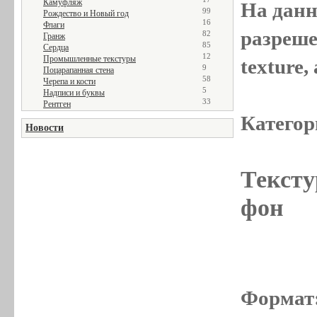
Камуфляж
На данн
99
Рождество и Новый год
16
Флаги
разреше
82
Гранж
85
Сердца
12
Промышленные текстуры
texture
9
Поцарапанная стена
58
Черепа и кости
5
Надписи и буквы
33
Рентген
Категор
Новости
Тексту
фон
Формат