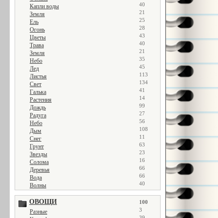
40
Капли воды
21
Земля
25
Ель
28
Огонь
43
Цветы
40
Трава
21
Земля
35
Небо
45
Лед
113
Листья
134
Свет
41
Галька
14
Растения
99
Дождь
27
Радуга
56
Небо
108
Дым
11
Снег
63
Грунт
23
Звезды
16
Солома
66
Деревья
66
Вода
40
Волны
ОВОЩИ
100
3
Разные
39