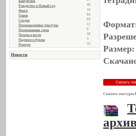
тетрадн
Камуфляж
99
Рождество и Новый год
16
Флаги
82
Гранж
85
Сердца
Формат
12
Промышленные текстуры
9
Поцарапанная стена
Разреше
58
Черепа и кости
5
Надписи и буквы
33
Рентген
Размер:
Новости
Скачано
Скачать текстуры 
Т
архив