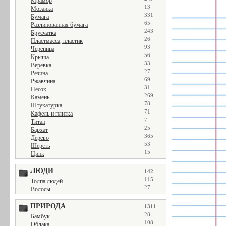
Мрамор
13
Мозаика
331
Бумага
65
Разлинованная бумага
243
Брусчатка
26
Пластмасса, пластик
93
Черепица
56
Крыша
33
Веревка
27
Резина
69
Ржавчина
31
Песок
269
Камень
78
Штукатурка
71
Кафель и плитка
7
Титан
25
Бархат
365
Дерево
53
Шерсть
15
Цинк
ЛЮДИ
142
115
Толпа людей
27
Волосы
ПРИРОДА
1311
28
Бамбук
108
Облака