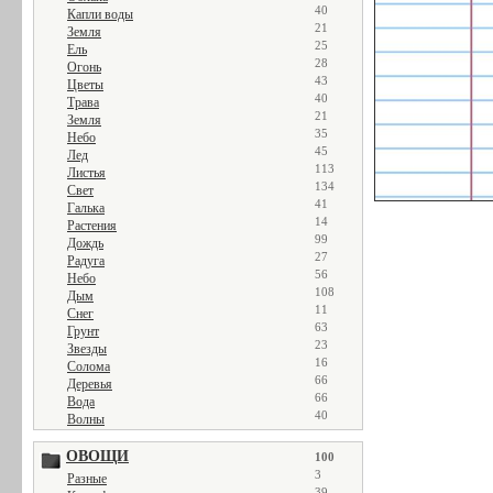
40
Капли воды
21
Земля
25
Ель
28
Огонь
43
Цветы
40
Трава
21
Земля
35
Небо
45
Лед
113
Листья
134
Свет
41
Галька
14
Растения
99
Дождь
27
Радуга
56
Небо
108
Дым
11
Снег
63
Грунт
23
Звезды
16
Солома
66
Деревья
66
Вода
40
Волны
ОВОЩИ
100
3
Разные
39