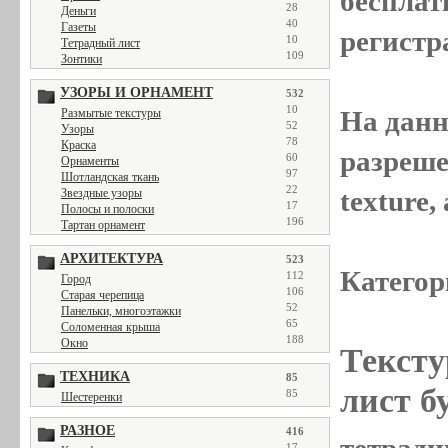
бесплат
28
Деньги
40
Газеты
регистр
10
Тетрадный лист
109
Зонтики
УЗОРЫ И ОРНАМЕНТ
532
10
На данн
Размытые текстуры
52
Узоры
78
Краска
разреше
60
Орнаменты
97
Шотландская ткань
22
texture
Звездные узоры
17
Полосы и полоски
196
Тартан орнамент
АРХИТЕКТУРА
523
Категор
112
Город
106
Старая черепица
52
Панельки, многоэтажки
65
Соломенная крыша
188
Окно
Тексту
ТЕХНИКА
85
лист б
85
Шестеренки
РАЗНОЕ
416
17