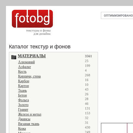
текстуры и фоны
для дизайна
Каталог текстур и фонов
МАТЕРИАЛЫ
3561
25
Алюминий
199
Асфальт
4
Кость
268
Кирпичи, стена
16
Карбон
10
Картон
43
Ткань
26
Бетон
28
Фольга
46
Золото
131
Гранит
153
Железо и метал
32
Джинсы
31
Вязаная ткань
430
Кожа
249