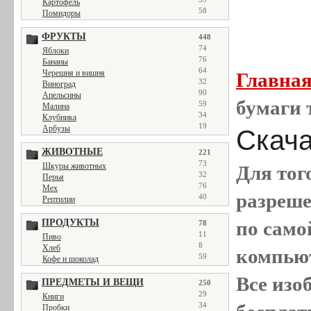
Картофель
58
Помидоры
ФРУКТЫ
448
74
Яблоки
76
Бананы
64
Черешня и вишня
Главна
32
Виноград
90
Апельсины
бумаги 
59
Малина
34
Клубника
19
Арбузы
Скача
ЖИВОТНЫЕ
221
73
Шкуры животных
Для тог
32
Перья
76
Мех
разреш
40
Рептилии
ПРОДУКТЫ
по само
78
11
Пиво
8
Хлеб
компью
59
Кофе и шоколад
Все
изо
ПРЕДМЕТЫ И ВЕЩИ
250
29
Книги
34
Пробки