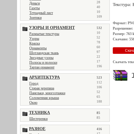
28
Деньги
Текстура:
40
Газеты
10
Тетрадный лист
109
Зонтики
Формат: PN
УЗОРЫ И ОРНАМЕНТ
532
Разрешение:
10
Размер: 763 
Размытые текстуры
52
Узоры
Скачано: 556
78
Краска
60
Орнаменты
97
Шотландская ткань
22
Звездные узоры
17
Скачать тек
Полосы и полоски
196
Тартан орнамент
АРХИТЕКТУРА
523
112
Город
106
Старая черепица
52
Панельки, многоэтажки
65
Соломенная крыша
188
Окно
ТЕХНИКА
85
85
Шестеренки
РАЗНОЕ
416
17