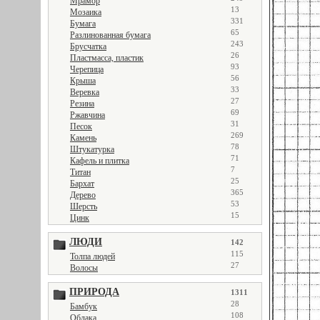
Мрамор
13
Мозаика
331
Бумага
65
Разлинованная бумага
243
Брусчатка
26
Пластмасса, пластик
93
Черепица
56
Крыша
33
Веревка
27
Резина
69
Ржавчина
31
Песок
269
Камень
78
Штукатурка
71
Кафель и плитка
7
Титан
25
Бархат
365
Дерево
53
Шерсть
15
Цинк
ЛЮДИ
142
115
Толпа людей
27
Волосы
ПРИРОДА
1311
28
Бамбук
108
Облака