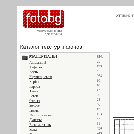
текстуры и фоны
для дизайна
Каталог текстур и фонов
МАТЕРИАЛЫ
3561
25
Алюминий
199
Асфальт
4
Кость
268
Кирпичи, стена
16
Карбон
10
Картон
43
Ткань
26
Бетон
28
Фольга
46
Золото
131
Гранит
153
Железо и метал
32
Джинсы
31
Вязаная ткань
430
Кожа
249