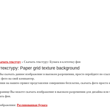
ачать текстуру
»
Скачать текстуру: Бумага в клеточку фон
текстуру: Paper grid texture background
обы
скачать
данное
изображение в высоком разрешении
, просто перейдите по сс
я
фото
на свой компьютер.
ения
на нашем сервисе представленя совершенно
бесплатно
,
скачать фото
просто 
транице Вы можете скачать изображение в высоком разрешении для дизайна или 
ать фон
.
зображения:
Разлинованная бумага