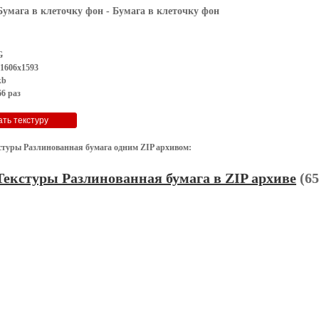
Бумага в клеточку фон
- Бумага в клеточку фон
G
 1606x1593
kb
6 раз
стуры Разлинованная бумага одним ZIP архивом:
Текстуры Разлинованная бумага в ZIP архиве
(65