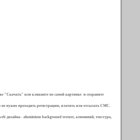
ылке "Скачать" или кликните по самой картинке и сохраните
и не нужно проходить регистрацию, платить или отсылать СМС.
web дизайна -
aluminium background texture, алюминий, текстура,