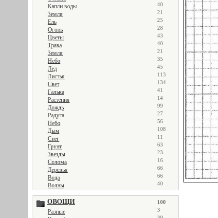
40
Капли воды
21
Земля
25
Ель
28
Огонь
43
Цветы
40
Трава
21
Земля
35
Небо
45
Лед
113
Листья
134
Свет
41
Галька
14
Растения
99
Дождь
27
Радуга
56
Небо
108
Дым
11
Снег
63
Грунт
23
Звезды
16
Солома
66
Деревья
66
Вода
40
Волны
ОВОЩИ
100
3
Разные
39