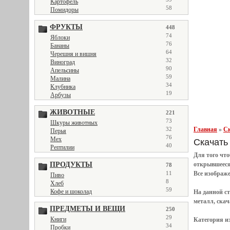
Картофель
58
Помидоры
ФРУКТЫ
448
74
Яблоки
76
Бананы
64
Черешня и вишня
32
Виноград
90
Апельсины
59
Малина
34
Клубника
19
Арбузы
ЖИВОТНЫЕ
221
73
Шкуры животных
Главная
»
Ск
32
Перья
76
Мех
Скачать 
40
Рептилии
Для того чт
открывшеес
ПРОДУКТЫ
78
Все
изображ
11
Пиво
8
Хлеб
59
Кофе и шоколад
На данной с
металл, скач
ПРЕДМЕТЫ И ВЕЩИ
250
29
Книги
Категория и
34
Пробки