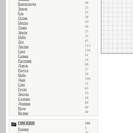
40
Капли воды
21
Земля
25
Ель
28
Огонь
43
Цветы
40
Трава
21
Земля
35
Небо
45
Лед
113
Листья
134
Свет
41
Галька
14
Растения
99
Дождь
27
Радуга
56
Небо
108
Дым
11
Снег
63
Грунт
23
Звезды
16
Солома
66
Деревья
66
Вода
40
Волны
ОВОЩИ
100
3
Разные
39