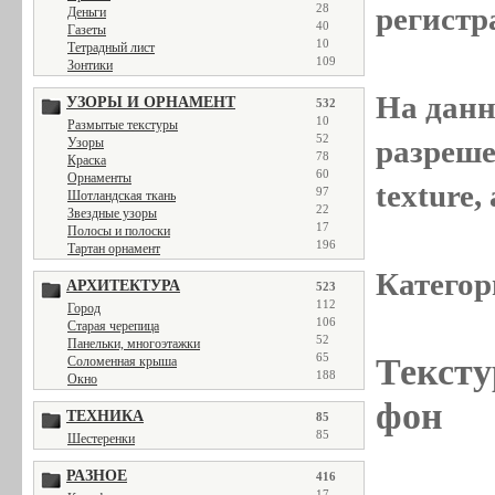
регистр
28
Деньги
40
Газеты
10
Тетрадный лист
109
Зонтики
На данн
УЗОРЫ И ОРНАМЕНТ
532
10
Размытые текстуры
52
разреше
Узоры
78
Краска
60
Орнаменты
texture
97
Шотландская ткань
22
Звездные узоры
17
Полосы и полоски
196
Тартан орнамент
Категор
АРХИТЕКТУРА
523
112
Город
106
Старая черепица
52
Панельки, многоэтажки
65
Тексту
Соломенная крыша
188
Окно
фон
ТЕХНИКА
85
85
Шестеренки
РАЗНОЕ
416
17