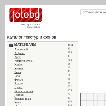
текстуры и фоны
для дизайна
Каталог текстур и фонов
МАТЕРИАЛЫ
3561
25
Алюминий
199
Асфальт
4
Кость
268
Кирпичи, стена
16
Карбон
10
Картон
43
Ткань
26
Бетон
28
Фольга
46
Золото
131
Гранит
153
Железо и метал
32
Джинсы
31
Вязаная ткань
430
Кожа
249