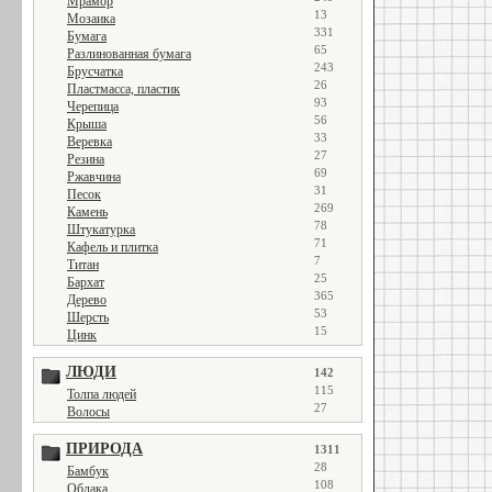
Мрамор
13
Мозаика
331
Бумага
65
Разлинованная бумага
243
Брусчатка
26
Пластмасса, пластик
93
Черепица
56
Крыша
33
Веревка
27
Резина
69
Ржавчина
31
Песок
269
Камень
78
Штукатурка
71
Кафель и плитка
7
Титан
25
Бархат
365
Дерево
53
Шерсть
15
Цинк
ЛЮДИ
142
115
Толпа людей
27
Волосы
ПРИРОДА
1311
28
Бамбук
108
Облака