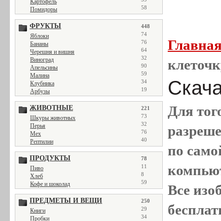
Картофель
58
Помидоры
ФРУКТЫ
448
74
Яблоки
Главна
76
Бананы
64
Черешня и вишня
32
Виноград
клеточк
90
Апельсины
59
Малина
Скача
34
Клубника
19
Арбузы
Для тог
ЖИВОТНЫЕ
221
73
Шкуры животных
32
Перья
разреш
76
Мех
40
Рептилии
по само
ПРОДУКТЫ
78
компью
11
Пиво
8
Хлеб
59
Кофе и шоколад
Все
изо
ПРЕДМЕТЫ И ВЕЩИ
250
бесплат
29
Книги
34
Пробки