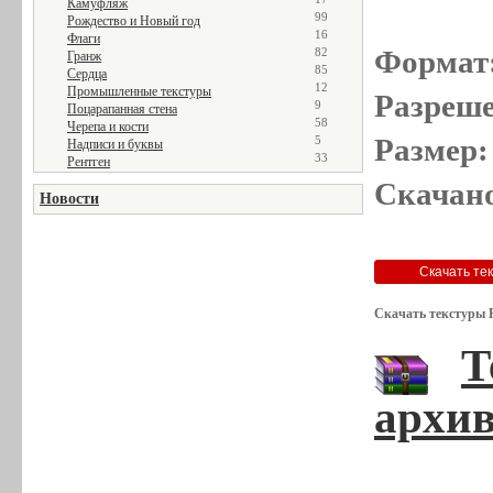
Камуфляж
99
Рождество и Новый год
16
Флаги
Формат
82
Гранж
85
Сердца
12
Промышленные текстуры
Разреше
9
Поцарапанная стена
58
Черепа и кости
Размер:
5
Надписи и буквы
33
Рентген
Скачано
Новости
Скачать текстуры 
Т
архив