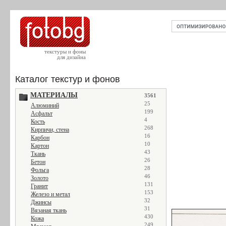
текстуры и фоны
для дизайна
Каталог текстур и фонов
МАТЕРИАЛЫ
3561
25
Алюминий
199
Асфальт
4
Кость
268
Кирпичи, стена
16
Карбон
10
Картон
43
Ткань
26
Бетон
28
Фольга
46
Золото
131
Гранит
153
Железо и метал
32
Джинсы
31
Вязаная ткань
430
Кожа
249