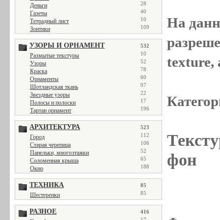
28
Деньги
40
Газеты
На данн
10
Тетрадный лист
109
Зонтики
разреше
УЗОРЫ И ОРНАМЕНТ
532
10
Размытые текстуры
texture
52
Узоры
78
Краска
60
Орнаменты
97
Шотландская ткань
22
Звездные узоры
Категор
17
Полосы и полоски
196
Тартан орнамент
АРХИТЕКТУРА
523
Тексту
112
Город
106
Старая черепица
52
Панельки, многоэтажки
фон
65
Соломенная крыша
188
Окно
ТЕХНИКА
85
85
Шестеренки
РАЗНОЕ
416
17