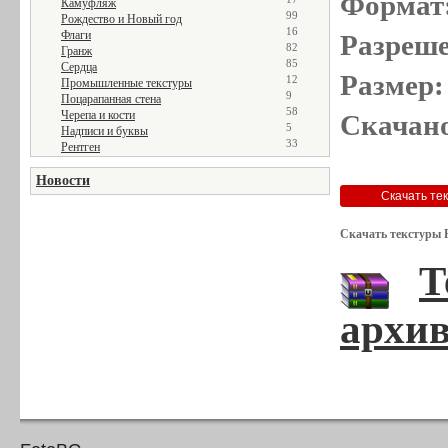
Формат
Камуфляж
99
Рождество и Новый год
16
Флаги
Разреше
82
Гранж
85
Сердца
Размер:
12
Промышленные текстуры
9
Поцарапанная стена
58
Черепа и кости
Скачано
5
Надписи и буквы
33
Рентген
Новости
Скачать текстуры 
Т
архив