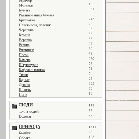
Мрамор
13
Мозаика
331
Бумага
65
Разлинованная бумага
243
Брусчатка
26
Пластмасса, пластик
93
Черепица
56
Крыша
33
Веревка
27
Резина
69
Ржавчина
31
Песок
269
Камень
78
Штукатурка
71
Кафель и плитка
7
Титан
25
Бархат
365
Дерево
53
Шерсть
15
Цинк
ЛЮДИ
142
115
Толпа людей
27
Волосы
ПРИРОДА
1311
28
Бамбук
108
Облака