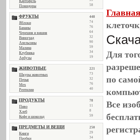
Картофель
58
Помидоры
Главна
ФРУКТЫ
448
74
клеточк
Яблоки
76
Бананы
64
Черешня и вишня
Скача
32
Виноград
90
Апельсины
59
Малина
Для тог
34
Клубника
19
Арбузы
разреш
ЖИВОТНЫЕ
221
73
Шкуры животных
по само
32
Перья
76
Мех
40
компью
Рептилии
ПРОДУКТЫ
78
Все
изо
11
Пиво
8
Хлеб
бесплат
59
Кофе и шоколад
регистр
ПРЕДМЕТЫ И ВЕЩИ
250
29
Книги
34
Пробки