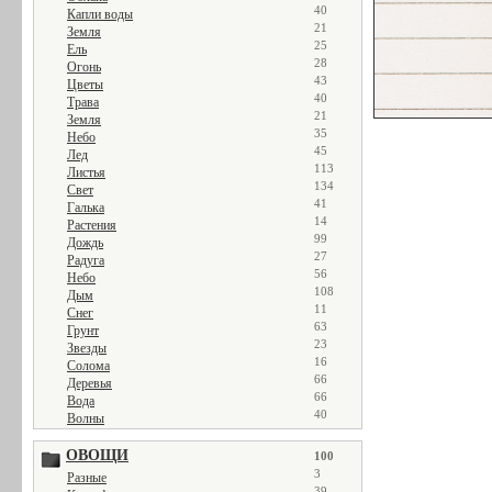
40
Капли воды
21
Земля
25
Ель
28
Огонь
43
Цветы
40
Трава
21
Земля
35
Небо
45
Лед
113
Листья
134
Свет
41
Галька
14
Растения
99
Дождь
27
Радуга
56
Небо
108
Дым
11
Снег
63
Грунт
23
Звезды
16
Солома
66
Деревья
66
Вода
40
Волны
ОВОЩИ
100
3
Разные
39