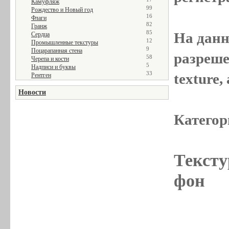
Камуфляж
99
Рождество и Новый год
16
Флаги
82
Гранж
85
На данн
Сердца
12
Промышленные текстуры
9
Поцарапанная стена
разреше
58
Черепа и кости
5
Надписи и буквы
33
texture
Рентген
Новости
Категор
Тексту
фон