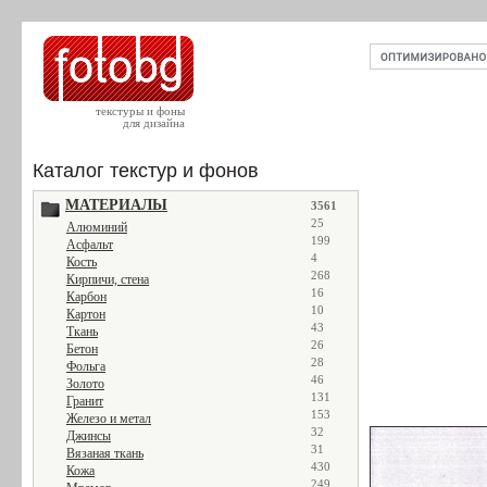
текстуры и фоны
для дизайна
Каталог текстур и фонов
МАТЕРИАЛЫ
3561
25
Алюминий
199
Асфальт
4
Кость
268
Кирпичи, стена
16
Карбон
10
Картон
43
Ткань
26
Бетон
28
Фольга
46
Золото
131
Гранит
153
Железо и метал
32
Джинсы
31
Вязаная ткань
430
Кожа
249