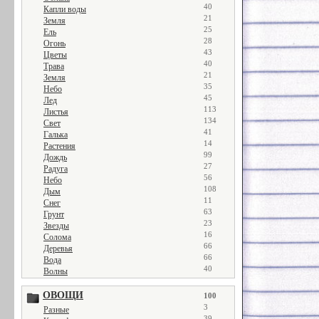
40
Капли воды
21
Земля
25
Ель
28
Огонь
43
Цветы
40
Трава
21
Земля
35
Небо
45
Лед
113
Листья
134
Свет
41
Галька
14
Растения
99
Дождь
27
Радуга
56
Небо
108
Дым
11
Снег
63
Грунт
23
Звезды
16
Солома
66
Деревья
66
Вода
40
Волны
ОВОЩИ
100
3
Разные
39