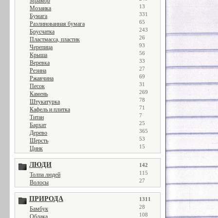
Мрамор
13
Мозаика
331
Бумага
65
Разлинованная бумага
243
Брусчатка
26
Пластмасса, пластик
93
Черепица
56
Крыша
33
Веревка
27
Резина
69
Ржавчина
31
Песок
269
Камень
78
Штукатурка
71
Кафель и плитка
7
Титан
25
Бархат
365
Дерево
53
Шерсть
15
Цинк
ЛЮДИ
142
115
Толпа людей
27
Волосы
ПРИРОДА
1311
28
Бамбук
108
Облака