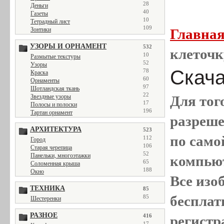
28
Деньги
40
Газеты
10
Тетрадный лист
109
Зонтики
Главна
УЗОРЫ И ОРНАМЕНТ
532
клеточк
10
Размытые текстуры
52
Узоры
Скача
78
Краска
60
Орнаменты
97
Шотландская ткань
22
Звездные узоры
Для тог
17
Полосы и полоски
196
Тартан орнамент
разреш
АРХИТЕКТУРА
523
по само
112
Город
106
Старая черепица
52
Панельки, многоэтажки
компью
65
Соломенная крыша
188
Окно
Все
изо
ТЕХНИКА
85
бесплат
85
Шестеренки
РАЗНОЕ
416
регистр
17