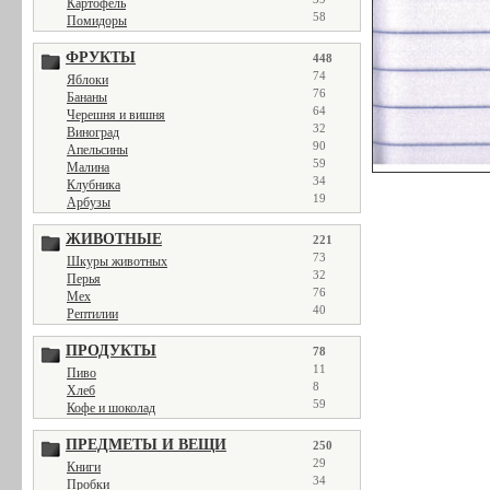
Картофель
58
Помидоры
ФРУКТЫ
448
74
Яблоки
76
Бананы
64
Черешня и вишня
32
Виноград
90
Апельсины
59
Малина
34
Клубника
19
Арбузы
ЖИВОТНЫЕ
221
73
Шкуры животных
32
Перья
76
Мех
40
Рептилии
ПРОДУКТЫ
78
11
Пиво
8
Хлеб
59
Кофе и шоколад
ПРЕДМЕТЫ И ВЕЩИ
250
29
Книги
34
Пробки