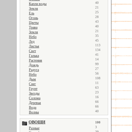
40
Капли воды
21
Земля
25
Ель
28
Огонь
43
Цветы
40
Трава
21
Земля
35
Небо
45
Лед
113
Листья
134
Свет
41
Галька
14
Растения
99
Дождь
27
Радуга
56
Небо
108
Дым
11
Снег
63
Грунт
23
Звезды
16
Солома
66
Деревья
66
Вода
40
Волны
ОВОЩИ
100
3
Разные
39