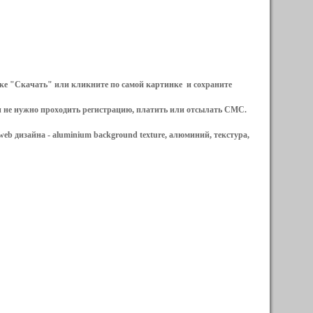
ылке "Скачать" или кликните по самой картинке и сохраните
и не нужно проходить регистрацию, платить или отсылать СМС.
web дизайна -
aluminium background texture, алюминий, текстура,