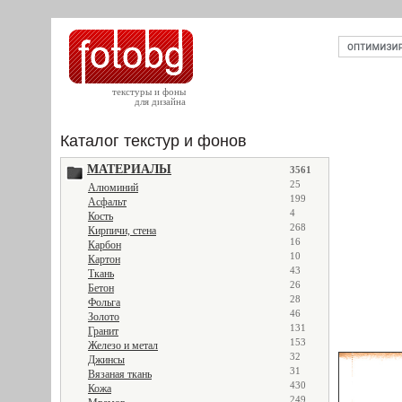
текстуры и фоны
для дизайна
Каталог текстур и фонов
МАТЕРИАЛЫ
3561
25
Алюминий
199
Асфальт
4
Кость
268
Кирпичи, стена
16
Карбон
10
Картон
43
Ткань
26
Бетон
28
Фольга
46
Золото
131
Гранит
153
Железо и метал
32
Джинсы
31
Вязаная ткань
430
Кожа
249