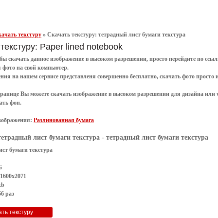
ачать текстуру
»
Скачать текстуру: тетрадный лист бумаги текстура
текстуру: Paper lined notebook
обы
скачать
данное
изображение в высоком разрешении
, просто перейдите по сс
я
фото
на свой компьютер.
ения
на нашем сервисе представленя совершенно
бесплатно
,
скачать фото
просто 
транице Вы можете скачать изображение в высоком разрешении для дизайна или 
ать фон
.
зображения:
Разлинованная бумага
тетрадный лист бумаги текстура
- тетрадный лист бумаги текстура
ист бумаги текстура
G
 1600x2071
kb
6 раз