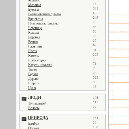
Мрамор
13
Мозаика
331
Бумага
65
Разлинованная бумага
243
Брусчатка
26
Пластмасса, пластик
93
Черепица
56
Крыша
33
Веревка
27
Резина
69
Ржавчина
31
Песок
269
Камень
78
Штукатурка
71
Кафель и плитка
7
Титан
25
Бархат
365
Дерево
53
Шерсть
15
Цинк
ЛЮДИ
142
115
Толпа людей
27
Волосы
ПРИРОДА
1311
28
Бамбук
108
Облака