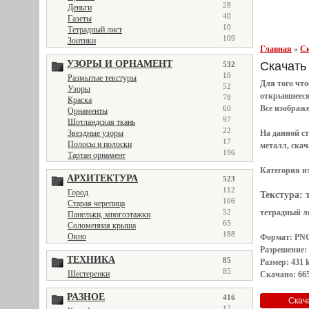
28
Деньги
40
Газеты
10
Тетрадный лист
109
Зонтики
Главная
»
Ск
УЗОРЫ И ОРНАМЕНТ
Скачать 
532
10
Размытые текстуры
Для того чт
52
Узоры
открывшеес
78
Краска
Все
изображ
60
Орнаменты
97
Шотландская ткань
22
Звездные узоры
На данной с
17
Полосы и полоски
металл, скач
196
Тартан орнамент
Категория и
АРХИТЕКТУРА
523
112
Город
Текстура:
106
Старая черепица
52
тетрадный л
Панельки, многоэтажки
65
Соломенная крыша
188
Окно
Формат: PN
Разрешение:
ТЕХНИКА
85
Размер: 431 
85
Шестеренки
Скачано: 665
РАЗНОЕ
416
17