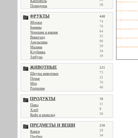
Картофель
58
Помидоры
ФРУКТЫ
448
74
Яблоки
76
Бананы
64
Черешня и вишня
32
Виноград
90
Апельсины
59
Малина
34
Клубника
19
Арбузы
ЖИВОТНЫЕ
221
73
Шкуры животных
32
Перья
76
Мех
40
Рептилии
ПРОДУКТЫ
78
11
Пиво
8
Хлеб
59
Кофе и шоколад
ПРЕДМЕТЫ И ВЕЩИ
250
29
Книги
34
Пробки