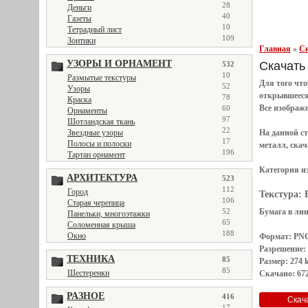
28
Деньги
40
Газеты
10
Тетрадный лист
109
Зонтики
Главная
»
Ск
УЗОРЫ И ОРНАМЕНТ
Скачать 
532
10
Размытые текстуры
Для того чт
52
Узоры
открывшеес
78
Краска
Все
изображ
60
Орнаменты
97
Шотландская ткань
22
Звездные узоры
На данной с
17
Полосы и полоски
металл, скач
196
Тартан орнамент
Категория и
АРХИТЕКТУРА
523
112
Город
Текстура:
106
Старая черепица
52
Бумага в ли
Панельки, многоэтажки
65
Соломенная крыша
188
Окно
Формат: PN
Разрешение:
ТЕХНИКА
85
Размер: 274 
85
Шестеренки
Скачано: 672
РАЗНОЕ
416
17