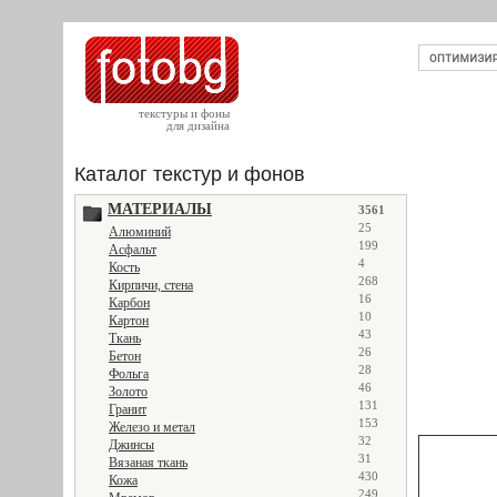
текстуры и фоны
для дизайна
Каталог текстур и фонов
МАТЕРИАЛЫ
3561
25
Алюминий
199
Асфальт
4
Кость
268
Кирпичи, стена
16
Карбон
10
Картон
43
Ткань
26
Бетон
28
Фольга
46
Золото
131
Гранит
153
Железо и метал
32
Джинсы
31
Вязаная ткань
430
Кожа
249