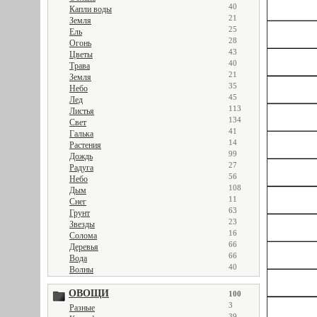
40
Капли воды
21
Земля
25
Ель
28
Огонь
43
Цветы
40
Трава
21
Земля
35
Небо
45
Лед
113
Листья
134
Свет
41
Галька
14
Растения
99
Дождь
27
Радуга
56
Небо
108
Дым
11
Снег
63
Грунт
23
Звезды
16
Солома
66
Деревья
66
Вода
40
Волны
ОВОЩИ
100
3
Разные
39