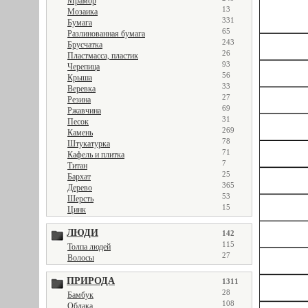
Мрамор
13
Мозаика
331
Бумага
65
Разлинованная бумага
243
Брусчатка
26
Пластмасса, пластик
93
Черепица
56
Крыша
33
Веревка
27
Резина
69
Ржавчина
31
Песок
269
Камень
78
Штукатурка
71
Кафель и плитка
7
Титан
25
Бархат
365
Дерево
53
Шерсть
15
Цинк
ЛЮДИ
142
115
Толпа людей
27
Волосы
ПРИРОДА
1311
28
Бамбук
108
Облака