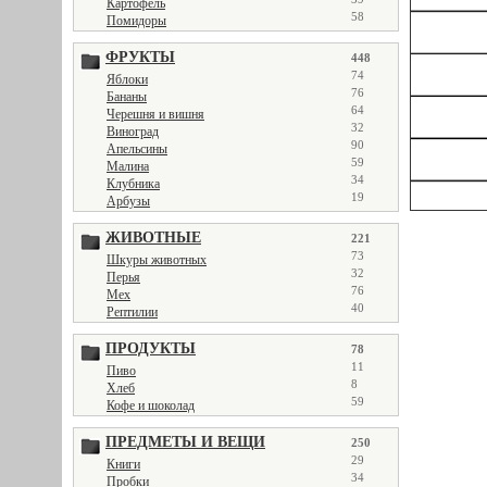
Картофель
58
Помидоры
ФРУКТЫ
448
74
Яблоки
76
Бананы
64
Черешня и вишня
32
Виноград
90
Апельсины
59
Малина
34
Клубника
19
Арбузы
ЖИВОТНЫЕ
221
73
Шкуры животных
32
Перья
76
Мех
40
Рептилии
ПРОДУКТЫ
78
11
Пиво
8
Хлеб
59
Кофе и шоколад
ПРЕДМЕТЫ И ВЕЩИ
250
29
Книги
34
Пробки