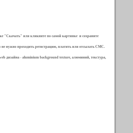
ылке "Скачать" или кликните по самой картинке и сохраните
и не нужно проходить регистрацию, платить или отсылать СМС.
web дизайна -
aluminium background texture, алюминий, текстура,