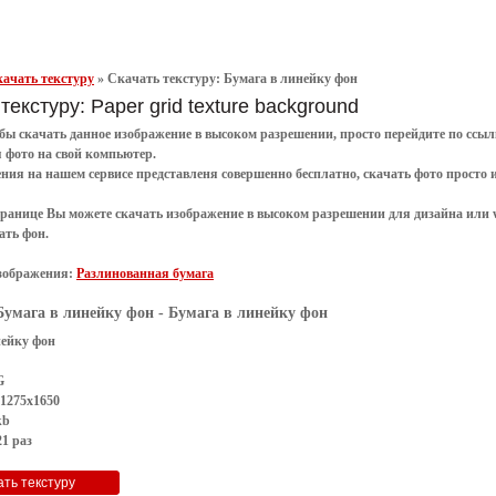
ачать текстуру
»
Скачать текстуру: Бумага в линейку фон
текстуру: Paper grid texture background
обы
скачать
данное
изображение в высоком разрешении
, просто перейдите по сс
я
фото
на свой компьютер.
ения
на нашем сервисе представленя совершенно
бесплатно
,
скачать фото
просто 
транице Вы можете скачать изображение в высоком разрешении для дизайна или 
ать фон
.
зображения:
Разлинованная бумага
Бумага в линейку фон
- Бумага в линейку фон
нейку фон
G
 1275x1650
kb
1 раз