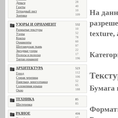
28
Деньги
40
Газеты
На данн
10
Тетрадный лист
109
Зонтики
разреше
УЗОРЫ И ОРНАМЕНТ
532
10
Размытые текстуры
texture
52
Узоры
78
Краска
60
Орнаменты
97
Шотландская ткань
22
Звездные узоры
Категор
17
Полосы и полоски
196
Тартан орнамент
АРХИТЕКТУРА
523
Тексту
112
Город
106
Старая черепица
52
Панельки, многоэтажки
65
Бумага 
Соломенная крыша
188
Окно
ТЕХНИКА
85
85
Шестеренки
Формат
РАЗНОЕ
416
17