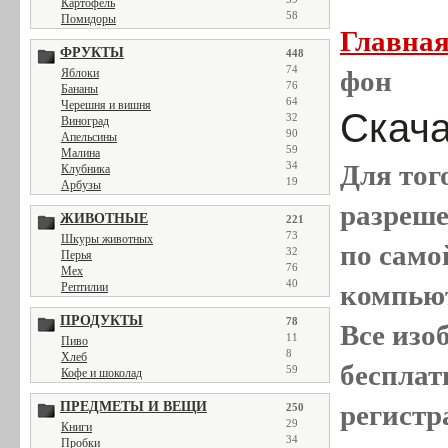
Картофель
58
Помидоры
Главна
ФРУКТЫ
448
74
фон
Яблоки
76
Бананы
64
Черешня и вишня
Скача
32
Виноград
90
Апельсины
59
Малина
34
Для тог
Клубника
19
Арбузы
разреш
ЖИВОТНЫЕ
221
73
Шкуры животных
по само
32
Перья
76
Мех
40
компью
Рептилии
ПРОДУКТЫ
78
Все
изо
11
Пиво
8
Хлеб
бесплат
59
Кофе и шоколад
ПРЕДМЕТЫ И ВЕЩИ
регистр
250
29
Книги
34
Пробки