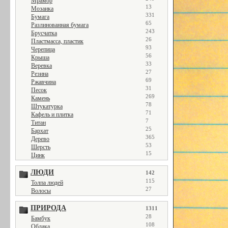
Мрамор
13
Мозаика
331
Бумага
65
Разлинованная бумага
243
Брусчатка
26
Пластмасса, пластик
93
Черепица
56
Крыша
33
Веревка
27
Резина
69
Ржавчина
31
Песок
269
Камень
78
Штукатурка
71
Кафель и плитка
7
Титан
25
Бархат
365
Дерево
53
Шерсть
15
Цинк
ЛЮДИ
142
115
Толпа людей
27
Волосы
ПРИРОДА
1311
28
Бамбук
108
Облака