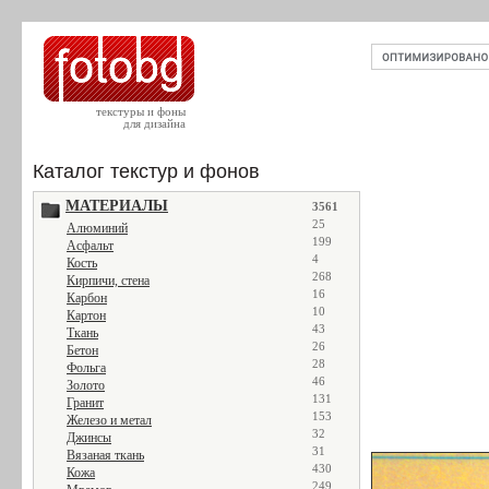
текстуры и фоны
для дизайна
Каталог текстур и фонов
МАТЕРИАЛЫ
3561
25
Алюминий
199
Асфальт
4
Кость
268
Кирпичи, стена
16
Карбон
10
Картон
43
Ткань
26
Бетон
28
Фольга
46
Золото
131
Гранит
153
Железо и метал
32
Джинсы
31
Вязаная ткань
430
Кожа
249