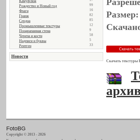
Разреше
Камуфляж
99
Рождество и Новый год
16
Флаги
Размер:
82
Гранж
85
Сердца
Скачано
12
Промышленные текстуры
9
Поцарапанная стена
58
Черепа и кости
5
Надписи и буквы
33
Рентген
Новости
Скачать текстуры 
Т
архив
FotoBG
Copyright © 2013 - 2026