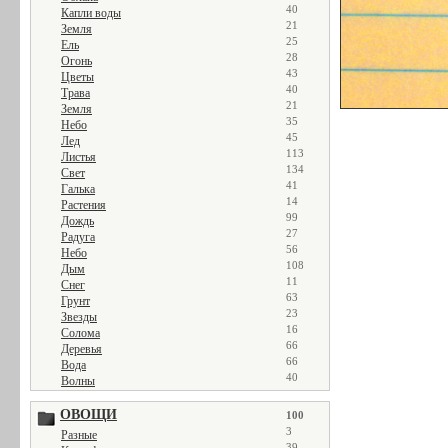
40
Капли воды
21
Земля
25
Ель
28
Огонь
43
Цветы
40
Трава
21
Земля
35
Небо
45
Лед
113
Листья
134
Свет
41
Галька
14
Растения
99
Дождь
27
Радуга
56
Небо
108
Дым
11
Снег
63
Грунт
23
Звезды
16
Солома
66
Деревья
66
Вода
40
Волны
ОВОЩИ
100
3
Разные
39