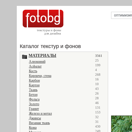
текстуры и фоны
для дизайна
Каталог текстур и фонов
МАТЕРИАЛЫ
3561
25
Алюминий
199
Асфальт
4
Кость
268
Кирпичи, стена
16
Карбон
10
Картон
43
Ткань
26
Бетон
28
Фольга
46
Золото
131
Гранит
153
Железо и метал
32
Джинсы
31
Вязаная ткань
430
Кожа
249