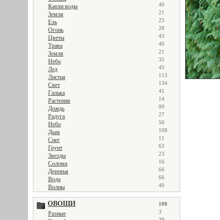
40
Капли воды
21
Земля
25
Ель
28
Огонь
43
Цветы
40
Трава
21
Земля
35
Небо
45
Лед
113
Листья
134
Свет
41
Галька
14
Растения
99
Дождь
27
Радуга
56
Небо
108
Дым
11
Снег
63
Грунт
23
Звезды
16
Солома
66
Деревья
66
Вода
40
Волны
ОВОЩИ
100
3
Разные
39