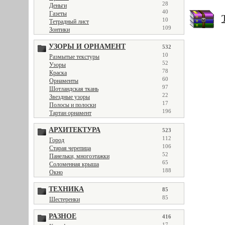
28
Деньги
40
Газеты
10
Тетрадный лист
109
Зонтики
УЗОРЫ И ОРНАМЕНТ
532
10
Размытые текстуры
52
Узоры
78
Краска
60
Орнаменты
97
Шотландская ткань
22
Звездные узоры
17
Полосы и полоски
196
Тартан орнамент
АРХИТЕКТУРА
523
112
Город
106
Старая черепица
52
Панельки, многоэтажки
65
Соломенная крыша
188
Окно
ТЕХНИКА
85
85
Шестеренки
РАЗНОЕ
416
17