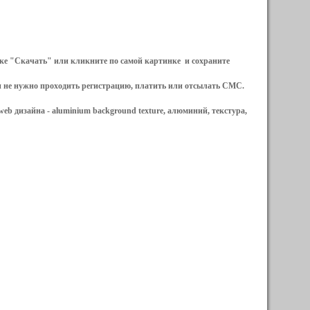
ылке "Скачать" или кликните по самой картинке и сохраните
и не нужно проходить регистрацию, платить или отсылать СМС.
web дизайна -
aluminium background texture, алюминий, текстура,