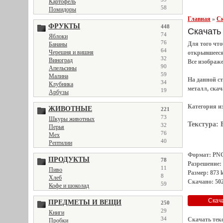
Картофель
58
Помидоры
Главная
»
Ск
ФРУКТЫ
448
Скачать 
74
Яблоки
76
Для того чт
Бананы
64
Черешня и вишня
открывшеес
32
Виноград
Все
изображ
90
Апельсины
59
Малина
На данной с
34
Клубника
металл, скач
19
Арбузы
Категория и
ЖИВОТНЫЕ
221
73
Шкуры животных
Текстура:
32
Перья
76
Мех
40
Рептилии
Формат: PN
ПРОДУКТЫ
78
Разрешение:
11
Пиво
Размер: 873 
8
Хлеб
Скачано: 502
59
Кофе и шоколад
ПРЕДМЕТЫ И ВЕЩИ
250
29
Книги
34
Скачать тек
Пробки