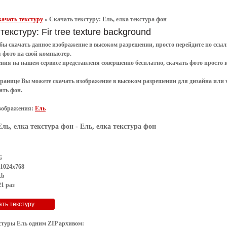
ачать текстуру
»
Скачать текстуру: Ель, елка текстура фон
текстуру: Fir tree texture background
обы
скачать
данное
изображение в высоком разрешении
, просто перейдите по сс
я
фото
на свой компьютер.
ения
на нашем сервисе представленя совершенно
бесплатно
,
скачать фото
просто 
транице Вы можете скачать изображение в высоком разрешении для дизайна или 
ать фон
.
зображения:
Ель
Ель, елка текстура фон
- Ель, елка текстура фон
G
 1024x768
kb
1 раз
стуры Ель одним ZIP архивом: