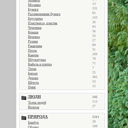
Мрамор
13
Мозаика
331
Бумага
65
Разлинованная бумага
243
Брусчатка
26
Пластмасса, пластик
93
Черепица
56
Крыша
33
Веревка
27
Резина
69
Ржавчина
31
Песок
269
Камень
78
Штукатурка
71
Кафель и плитка
7
Титан
25
Бархат
365
Дерево
53
Шерсть
15
Цинк
ЛЮДИ
142
115
Толпа людей
27
Волосы
ПРИРОДА
1311
28
Бамбук
108
Облака