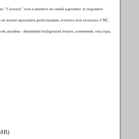
ылке "Скачать" или кликните по самой картинке и сохраните
и не нужно проходить регистрацию, платить или отсылать СМС.
web дизайна -
aluminium background texture, алюминий, текстура,
 MB)