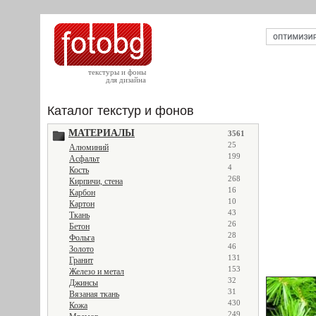
текстуры и фоны
для дизайна
Каталог текстур и фонов
МАТЕРИАЛЫ
3561
25
Алюминий
199
Асфальт
4
Кость
268
Кирпичи, стена
16
Карбон
10
Картон
43
Ткань
26
Бетон
28
Фольга
46
Золото
131
Гранит
153
Железо и метал
32
Джинсы
31
Вязаная ткань
430
Кожа
249