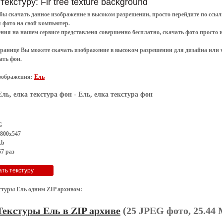
текстуру: Fir tree texture background
обы
скачать
данное
изображение в высоком разрешении
, просто перейдите по сс
я
фото
на свой компьютер.
ения
на нашем сервисе представленя совершенно
бесплатно
,
скачать фото
просто 
транице Вы можете скачать изображение в высоком разрешении для дизайна или 
ать фон
.
зображения:
Ель
Ель, елка текстура фон
- Ель, елка текстура фон
G
 800x547
kb
7 раз
стуры Ель одним ZIP архивом:
Текстуры Ель в ZIP архиве
(25 JPEG фото, 25.44