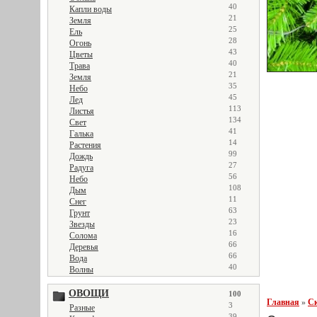
40
Капли воды
21
Земля
25
Ель
28
Огонь
43
Цветы
40
Трава
21
Земля
35
Небо
45
Лед
113
Листья
134
Свет
41
Галька
14
Растения
99
Дождь
27
Радуга
56
Небо
108
Дым
11
Снег
63
Грунт
23
Звезды
16
Солома
66
Деревья
66
Вода
40
Волны
ОВОЩИ
100
Главная
»
Ск
3
Разные
39