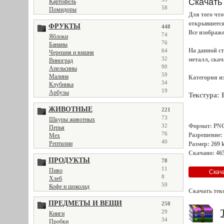
Скачать 
Картофель
58
Помидоры
Для того чт
открывшеес
ФРУКТЫ
448
Все
изображ
74
Яблоки
76
Бананы
На данной с
64
Черешня и вишня
32
металл, скач
Виноград
90
Апельсины
59
Малина
Категория и
34
Клубника
19
Арбузы
Текстура:
ЖИВОТНЫЕ
221
73
Шкуры животных
32
Формат: PN
Перья
76
Разрешение:
Мех
40
Рептилии
Размер: 269 
Скачано: 465
ПРОДУКТЫ
78
11
Пиво
8
Хлеб
59
Кофе и шоколад
Скачать тек
ПРЕДМЕТЫ И ВЕЩИ
250
29
Книги
34
Пробки