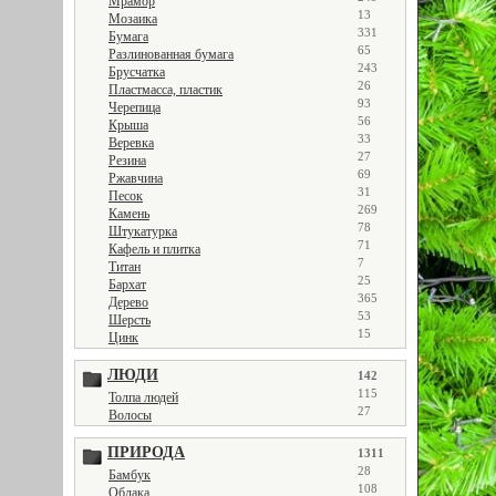
Мрамор
13
Мозаика
331
Бумага
65
Разлинованная бумага
243
Брусчатка
26
Пластмасса, пластик
93
Черепица
56
Крыша
33
Веревка
27
Резина
69
Ржавчина
31
Песок
269
Камень
78
Штукатурка
71
Кафель и плитка
7
Титан
25
Бархат
365
Дерево
53
Шерсть
15
Цинк
ЛЮДИ
142
115
Толпа людей
27
Волосы
ПРИРОДА
1311
28
Бамбук
108
Облака