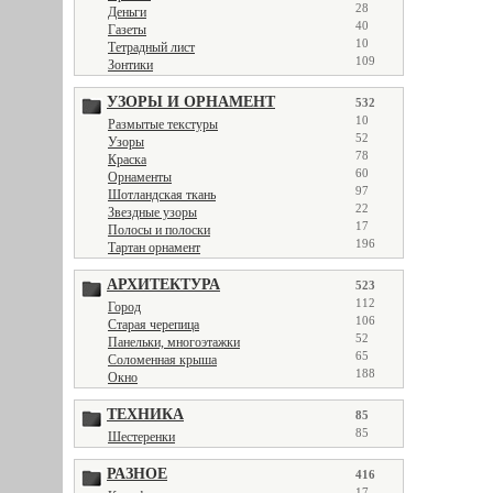
28
Деньги
40
Газеты
10
Тетрадный лист
109
Зонтики
УЗОРЫ И ОРНАМЕНТ
532
10
Размытые текстуры
52
Узоры
78
Краска
60
Орнаменты
97
Шотландская ткань
22
Звездные узоры
17
Полосы и полоски
196
Тартан орнамент
АРХИТЕКТУРА
523
112
Город
106
Старая черепица
52
Панельки, многоэтажки
65
Соломенная крыша
188
Окно
ТЕХНИКА
85
85
Шестеренки
РАЗНОЕ
416
17