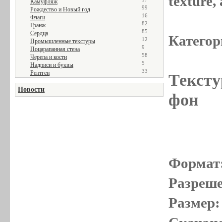
texture
Камуфляж
99
Рождество и Новый год
16
Флаги
82
Гранж
85
Сердца
Категор
12
Промышленные текстуры
9
Поцарапанная стена
58
Черепа и кости
5
Надписи и буквы
33
Рентген
Тексту
Новости
фон
Формат
Разреше
Размер: