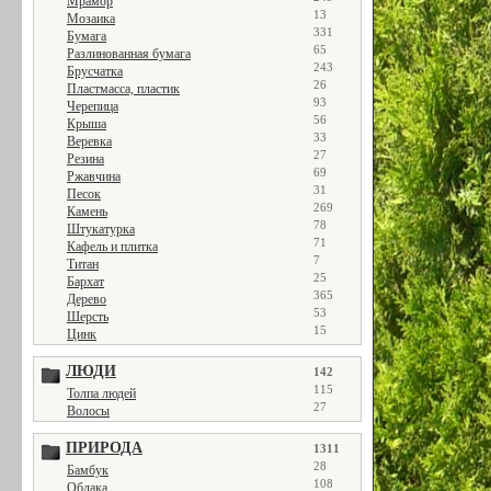
Мрамор
13
Мозаика
331
Бумага
65
Разлинованная бумага
243
Брусчатка
26
Пластмасса, пластик
93
Черепица
56
Крыша
33
Веревка
27
Резина
69
Ржавчина
31
Песок
269
Камень
78
Штукатурка
71
Кафель и плитка
7
Титан
25
Бархат
365
Дерево
53
Шерсть
15
Цинк
ЛЮДИ
142
115
Толпа людей
27
Волосы
ПРИРОДА
1311
28
Бамбук
108
Облака