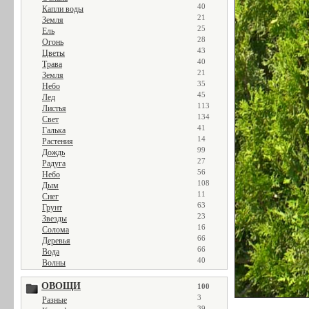
40
Капли воды
21
Земля
25
Ель
28
Огонь
43
Цветы
40
Трава
21
Земля
35
Небо
45
Лед
113
Листья
134
Свет
41
Галька
14
Растения
99
Дождь
27
Радуга
56
Небо
108
Дым
11
Снег
63
Грунт
23
Звезды
16
Солома
66
Деревья
66
Вода
40
Волны
ОВОЩИ
100
3
Разные
39