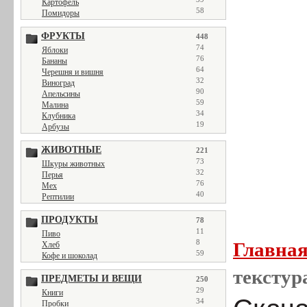
Картофель
58
Помидоры
ФРУКТЫ
448
74
Яблоки
76
Бананы
64
Черешня и вишня
32
Виноград
90
Апельсины
59
Малина
34
Клубника
19
Арбузы
ЖИВОТНЫЕ
221
73
Шкуры животных
32
Перья
76
Мех
40
Рептилии
ПРОДУКТЫ
78
11
Пиво
8
Главна
Хлеб
59
Кофе и шоколад
текстур
ПРЕДМЕТЫ И ВЕЩИ
250
29
Книги
34
Пробки