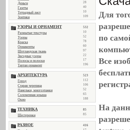
Скача
28
Деньги
40
Газеты
10
Для тог
Тетрадный лист
109
Зонтики
разреш
УЗОРЫ И ОРНАМЕНТ
532
10
Размытые текстуры
по само
52
Узоры
78
Краска
60
Орнаменты
компью
97
Шотландская ткань
22
Звездные узоры
Все
изо
17
Полосы и полоски
196
Тартан орнамент
бесплат
АРХИТЕКТУРА
523
112
Город
регистр
106
Старая черепица
52
Панельки, многоэтажки
65
Соломенная крыша
188
Окно
На данн
ТЕХНИКА
85
85
Шестеренки
разреше
РАЗНОЕ
416
17