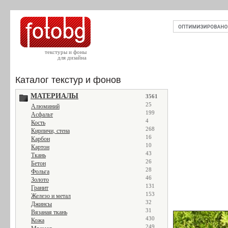
текстуры и фоны
для дизайна
Каталог текстур и фонов
МАТЕРИАЛЫ
3561
25
Алюминий
199
Асфальт
4
Кость
268
Кирпичи, стена
16
Карбон
10
Картон
43
Ткань
26
Бетон
28
Фольга
46
Золото
131
Гранит
153
Железо и метал
32
Джинсы
31
Вязаная ткань
430
Кожа
249