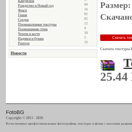
Камуфляж
Размер:
99
Рождество и Новый год
16
Флаги
Скачано
82
Гранж
85
Сердца
12
Промышленные текстуры
9
Поцарапанная стена
58
Черепа и кости
5
Надписи и буквы
33
Рентген
Скачать текстуры 
Новости
Т
25.44
FotoBG
Copyright © 2013 - 2026
Качественные профессиональные фотографии, текстуры и фоны с высоким разреше