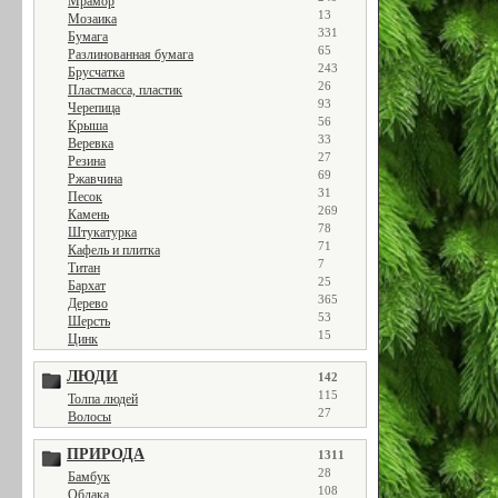
Мрамор
13
Мозаика
331
Бумага
65
Разлинованная бумага
243
Брусчатка
26
Пластмасса, пластик
93
Черепица
56
Крыша
33
Веревка
27
Резина
69
Ржавчина
31
Песок
269
Камень
78
Штукатурка
71
Кафель и плитка
7
Титан
25
Бархат
365
Дерево
53
Шерсть
15
Цинк
ЛЮДИ
142
115
Толпа людей
27
Волосы
ПРИРОДА
1311
28
Бамбук
108
Облака