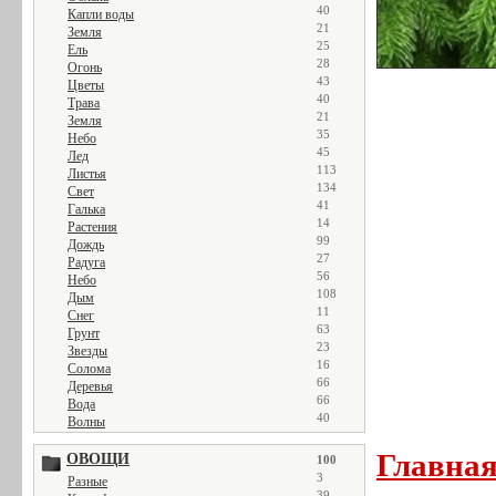
40
Капли воды
21
Земля
25
Ель
28
Огонь
43
Цветы
40
Трава
21
Земля
35
Небо
45
Лед
113
Листья
134
Свет
41
Галька
14
Растения
99
Дождь
27
Радуга
56
Небо
108
Дым
11
Снег
63
Грунт
23
Звезды
16
Солома
66
Деревья
66
Вода
40
Волны
Главна
ОВОЩИ
100
3
Разные
39