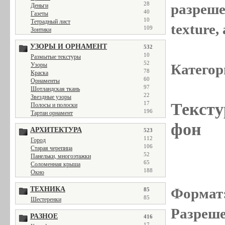
28
разреше
Деньги
40
Газеты
10
Тетрадный лист
texture
109
Зонтики
УЗОРЫ И ОРНАМЕНТ
532
10
Размытые текстуры
52
Категор
Узоры
78
Краска
60
Орнаменты
97
Шотландская ткань
22
Звездные узоры
Тексту
17
Полосы и полоски
196
Тартан орнамент
фон
АРХИТЕКТУРА
523
112
Город
106
Старая черепица
52
Панельки, многоэтажки
65
Соломенная крыша
188
Окно
Формат
ТЕХНИКА
85
85
Шестеренки
Разреше
РАЗНОЕ
416
17