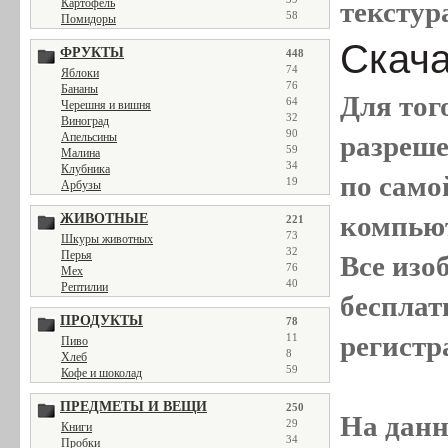
текстур
Картофель
58
Помидоры
Скача
ФРУКТЫ
448
74
Яблоки
76
Бананы
Для тог
64
Черешня и вишня
32
Виноград
90
разреш
Апельсины
59
Малина
34
Клубника
по само
19
Арбузы
компью
ЖИВОТНЫЕ
221
73
Шкуры животных
32
Перья
Все
изо
76
Мех
40
Рептилии
бесплат
ПРОДУКТЫ
78
регистр
11
Пиво
8
Хлеб
59
Кофе и шоколад
ПРЕДМЕТЫ И ВЕЩИ
250
На данн
29
Книги
34
Пробки