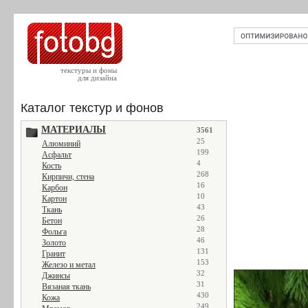
текстуры и фоны
для дизайна
Каталог текстур и фонов
МАТЕРИАЛЫ
3561
25
Алюминий
199
Асфальт
4
Кость
268
Кирпичи, стена
16
Карбон
10
Картон
43
Ткань
26
Бетон
28
Фольга
46
Золото
131
Гранит
153
Железо и метал
32
Джинсы
31
Вязаная ткань
430
Кожа
249