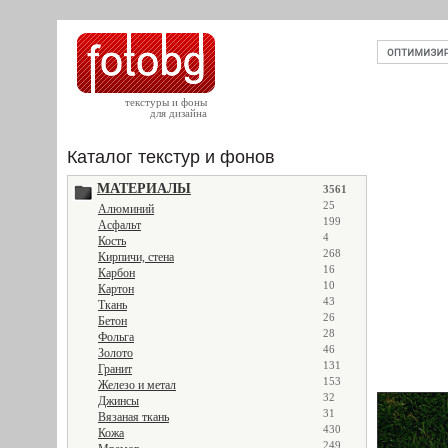
текстуры и фоны
для дизайна
Каталог текстур и фонов
МАТЕРИАЛЫ
3561
25
Алюминий
199
Асфальт
4
Кость
268
Кирпичи, стена
16
Карбон
10
Картон
43
Ткань
26
Бетон
28
Фольга
46
Золото
131
Гранит
153
Железо и метал
32
Джинсы
31
Вязаная ткань
430
Кожа
249