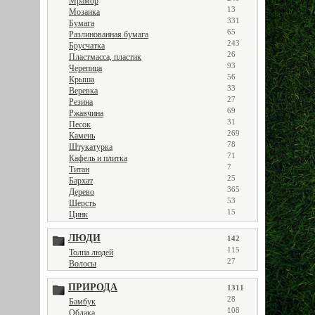
Мрамор
13
Мозаика
331
Бумага
65
Разлинованная бумага
243
Брусчатка
26
Пластмасса, пластик
93
Черепица
56
Крыша
33
Веревка
27
Резина
69
Ржавчина
31
Песок
269
Камень
78
Штукатурка
71
Кафель и плитка
7
Титан
25
Бархат
365
Дерево
53
Шерсть
15
Цинк
ЛЮДИ
142
115
Толпа людей
27
Волосы
ПРИРОДА
1311
28
Бамбук
108
Облака