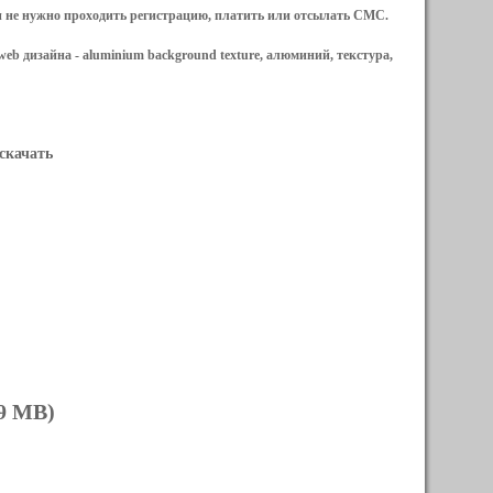
и не нужно проходить регистрацию, платить или отсылать СМС.
web дизайна -
aluminium background texture, алюминий, текстура,
 скачать
89 MB)