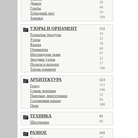
28
Деньги
40
Газеты
10
Тетрадный лист
109
Зонтики
УЗОРЫ И ОРНАМЕНТ
532
10
Размытые текстуры
52
Узоры
78
Краска
60
Орнаменты
97
Шотландская ткань
22
Звездные узоры
17
Полосы и полоски
196
Тартан орнамент
АРХИТЕКТУРА
523
112
Город
106
Старая черепица
52
Панельки, многоэтажки
65
Соломенная крыша
188
Окно
ТЕХНИКА
85
85
Шестеренки
РАЗНОЕ
416
17