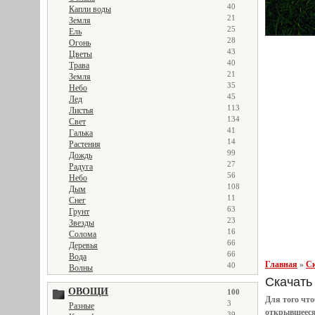
40
Капли воды
21
Земля
25
Ель
28
Огонь
43
Цветы
40
Трава
21
Земля
35
Небо
45
Лед
113
Листья
134
Свет
41
Галька
14
Растения
99
Дождь
27
Радуга
56
Небо
108
Дым
11
Снег
63
Грунт
23
Звезды
16
Солома
66
Деревья
66
Вода
Главная
»
Ск
40
Волны
Скачать 
ОВОЩИ
100
Для того чт
3
Разные
открывшеес
39