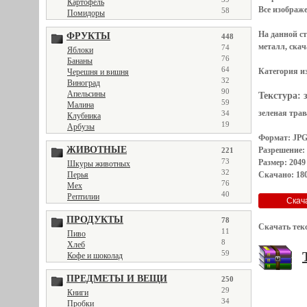
Картофель
Все
изображ
58
Помидоры
На данной с
ФРУКТЫ
448
металл, скач
74
Яблоки
76
Бананы
64
Категория и
Черешня и вишня
32
Виноград
90
Апельсины
Текстура:
59
Малина
зеленая трав
34
Клубника
19
Арбузы
Формат: JP
ЖИВОТНЫЕ
Разрешение:
221
73
Размер: 2049
Шкуры животных
32
Скачано: 180
Перья
76
Мех
40
Рептилии
ПРОДУКТЫ
78
Скачать тек
11
Пиво
8
Хлеб
59
Кофе и шоколад
ПРЕДМЕТЫ И ВЕЩИ
250
29
Книги
34
Пробки