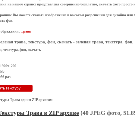
ения
на нашем сервисе представленя совершенно
бесплатно
,
скачать фото
просто 
транице Вы можете скачать изображение в высоком разрешении для дизайна или 
ать фон
.
зображения:
Трава
зеленая трава, текстура, фон, скачать
- зеленая трава, текстура, фон,
а, текстура, фон, скачать
G
 1920x1200
 kb
86 раз
стуры Трава одним ZIP архивом:
Текстуры Трава в ZIP архиве
(40 JPEG фото, 51.