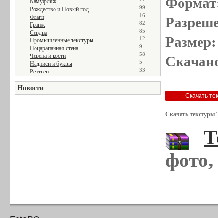
Формат
Камуфляж
99
Рождество и Новый год
16
Флаги
Разреше
82
Гранж
85
Сердца
Размер:
12
Промышленные текстуры
9
Поцарапанная стена
58
Черепа и кости
Скачано
5
Надписи и буквы
33
Рентген
Новости
Скачать текстуры 
Т
фото,