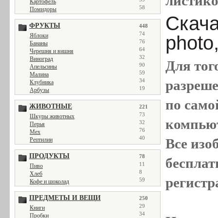
листиков
Картофель
58
Помидоры
Скача
ФРУКТЫ
448
74
photo,
Яблоки
76
Бананы
64
Черешня и вишня
32
Виноград
Для тог
90
Апельсины
59
Малина
разреш
34
Клубника
19
Арбузы
по само
ЖИВОТНЫЕ
221
73
Шкуры животных
компью
32
Перья
76
Мех
40
Все
изо
Рептилии
ПРОДУКТЫ
78
бесплат
11
Пиво
8
Хлеб
регистр
59
Кофе и шоколад
ПРЕДМЕТЫ И ВЕЩИ
250
29
Книги
34
Пробки