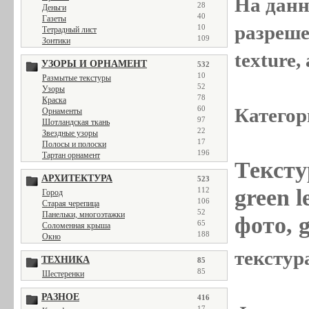
На данн
28
Деньги
40
Газеты
разреше
10
Тетрадный лист
109
Зонтики
texture
УЗОРЫ И ОРНАМЕНТ
532
10
Размытые текстуры
52
Узоры
78
Краска
Категор
60
Орнаменты
97
Шотландская ткань
22
Звездные узоры
17
Полосы и полоски
196
Тартан орнамент
Тексту
АРХИТЕКТУРА
523
green l
112
Город
106
Старая черепица
52
Панельки, многоэтажки
фото, g
65
Соломенная крыша
188
Окно
текстура
ТЕХНИКА
85
85
Шестеренки
РАЗНОЕ
416
17