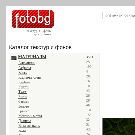
текстуры и фоны
для дизайна
Каталог текстур и фонов
МАТЕРИАЛЫ
3561
25
Алюминий
199
Асфальт
4
Кость
268
Кирпичи, стена
16
Карбон
10
Картон
43
Ткань
26
Бетон
28
Фольга
46
Золото
131
Гранит
153
Железо и метал
32
Джинсы
31
Вязаная ткань
430
Кожа
249