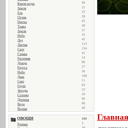
40
Капли воды
21
Земля
25
Ель
28
Огонь
43
Цветы
40
Трава
21
Земля
35
Небо
45
Лед
113
Листья
134
Свет
41
Галька
14
Растения
99
Дождь
27
Радуга
56
Небо
108
Дым
11
Снег
63
Грунт
23
Звезды
16
Солома
66
Деревья
66
Вода
40
Волны
Главна
ОВОЩИ
100
3
Разные
39