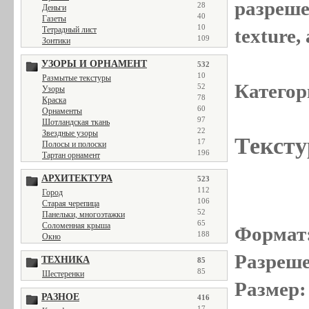
разреше
28
Деньги
40
Газеты
10
Тетрадный лист
texture
109
Зонтики
УЗОРЫ И ОРНАМЕНТ
532
10
Размытые текстуры
Категор
52
Узоры
78
Краска
60
Орнаменты
97
Шотландская ткань
22
Звездные узоры
Тексту
17
Полосы и полоски
196
Тартан орнамент
АРХИТЕКТУРА
523
112
Город
106
Старая черепица
52
Панельки, многоэтажки
65
Соломенная крыша
Формат
188
Окно
Разреше
ТЕХНИКА
85
85
Шестеренки
Размер:
РАЗНОЕ
416
17