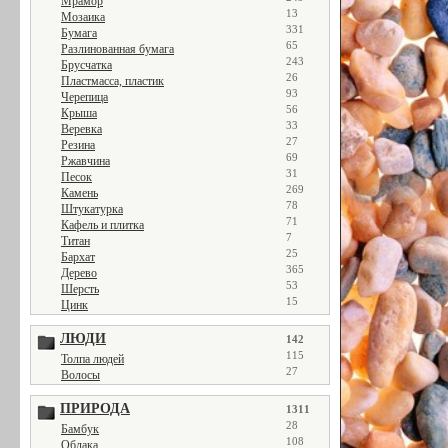
Мрамор
13
Мозаика
331
Бумага
65
Разлинованная бумага
243
Брусчатка
26
Пластмасса, пластик
93
Черепица
56
Крыша
33
Веревка
27
Резина
69
Ржавчина
31
Песок
269
Камень
78
Штукатурка
71
Кафель и плитка
7
Титан
25
Бархат
365
Дерево
53
Шерсть
15
Цинк
ЛЮДИ
142
115
Толпа людей
27
Волосы
ПРИРОДА
1311
28
Бамбук
108
Облака