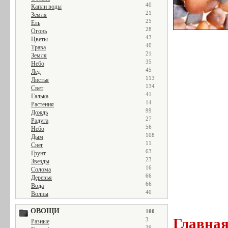
40
Капли воды
21
Земля
25
Ель
28
Огонь
43
Цветы
40
Трава
21
Земля
35
Небо
45
Лед
113
Листья
134
Свет
41
Галька
14
Растения
99
Дождь
27
Радуга
56
Небо
108
Дым
11
Снег
63
Грунт
23
Звезды
16
Солома
66
Деревья
66
Вода
40
Волны
ОВОЩИ
100
Главна
3
Разные
39