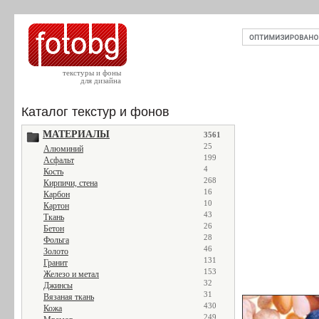
текстуры и фоны
для дизайна
Каталог текстур и фонов
МАТЕРИАЛЫ
3561
25
Алюминий
199
Асфальт
4
Кость
268
Кирпичи, стена
16
Карбон
10
Картон
43
Ткань
26
Бетон
28
Фольга
46
Золото
131
Гранит
153
Железо и метал
32
Джинсы
31
Вязаная ткань
430
Кожа
249