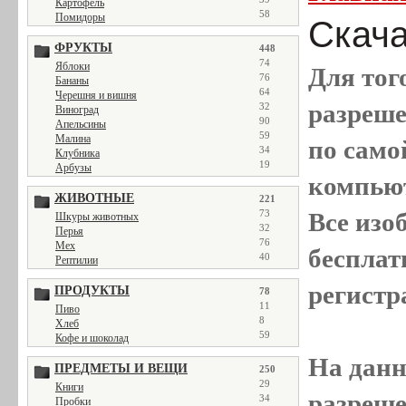
Картофель
58
Помидоры
Скача
ФРУКТЫ
448
74
Яблоки
Для тог
76
Бананы
64
Черешня и вишня
разреш
32
Виноград
90
Апельсины
59
Малина
по само
34
Клубника
19
Арбузы
компью
ЖИВОТНЫЕ
221
Все
изо
73
Шкуры животных
32
Перья
76
Мех
бесплат
40
Рептилии
регистр
ПРОДУКТЫ
78
11
Пиво
8
Хлеб
59
Кофе и шоколад
На данн
ПРЕДМЕТЫ И ВЕЩИ
250
29
Книги
разреше
34
Пробки