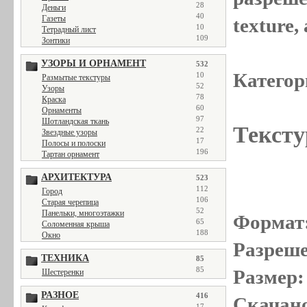
28
Деньги
40
Газеты
texture
10
Тетрадный лист
109
Зонтики
УЗОРЫ И ОРНАМЕНТ
532
Категор
10
Размытые текстуры
52
Узоры
78
Краска
60
Орнаменты
97
Шотландская ткань
Тексту
22
Звездные узоры
17
Полосы и полоски
196
Тартан орнамент
АРХИТЕКТУРА
523
112
Город
106
Старая черепица
52
Панельки, многоэтажки
Формат
65
Соломенная крыша
188
Окно
Разреше
ТЕХНИКА
85
85
Размер:
Шестеренки
РАЗНОЕ
416
Скачано
17