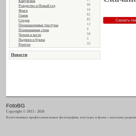
Камуфляж
99
Рождество и Новый год
16
Флаги
82
Гранж
85
Сердца
12
Промышленные текстуры
9
Поцарапанная стена
58
Черепа и кости
5
Надписи и буквы
33
Рентген
Новости
FotoBG
Copyright © 2013 - 2026
Качественные профессиональные фотографии, текстуры и фоны с высоким разреше