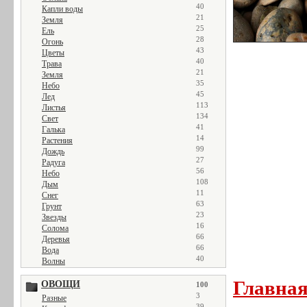
40
Капли воды
21
Земля
25
Ель
28
Огонь
43
Цветы
40
Трава
21
Земля
35
Небо
45
Лед
113
Листья
134
Свет
41
Галька
14
Растения
99
Дождь
27
Радуга
56
Небо
108
Дым
11
Снег
63
Грунт
23
Звезды
16
Солома
66
Деревья
66
Вода
40
Волны
Главна
ОВОЩИ
100
3
Разные
39