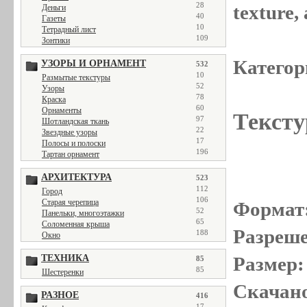
28
texture
Деньги
40
Газеты
10
Тетрадный лист
109
Зонтики
Категор
УЗОРЫ И ОРНАМЕНТ
532
10
Размытые текстуры
52
Узоры
78
Краска
60
Орнаменты
Тексту
97
Шотландская ткань
22
Звездные узоры
17
Полосы и полоски
196
Тартан орнамент
АРХИТЕКТУРА
523
112
Город
106
Старая черепица
Формат
52
Панельки, многоэтажки
65
Соломенная крыша
Разреше
188
Окно
ТЕХНИКА
Размер:
85
85
Шестеренки
Скачано
РАЗНОЕ
416
17