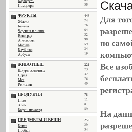
Картофель
Скача
58
Помидоры
ФРУКТЫ
448
Для тог
74
Яблоки
76
Бананы
разреш
64
Черешня и вишня
32
Виноград
90
Апельсины
по само
59
Малина
34
Клубника
компью
19
Арбузы
Все
изо
ЖИВОТНЫЕ
221
73
Шкуры животных
32
Перья
бесплат
76
Мех
40
Рептилии
регистр
ПРОДУКТЫ
78
11
Пиво
8
Хлеб
59
Кофе и шоколад
На данн
ПРЕДМЕТЫ И ВЕЩИ
250
разреше
29
Книги
34
Пробки