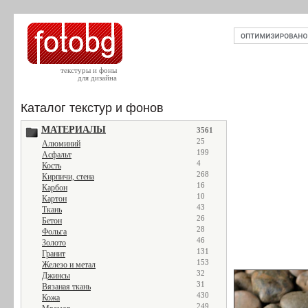
текстуры и фоны
для дизайна
Каталог текстур и фонов
МАТЕРИАЛЫ
3561
25
Алюминий
199
Асфальт
4
Кость
268
Кирпичи, стена
16
Карбон
10
Картон
43
Ткань
26
Бетон
28
Фольга
46
Золото
131
Гранит
153
Железо и метал
32
Джинсы
31
Вязаная ткань
430
Кожа
249