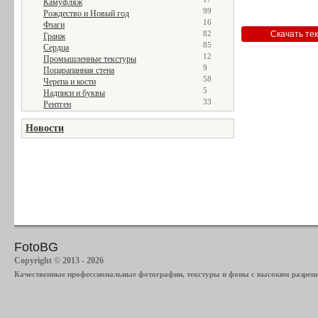
Камуфляж
99
Рождество и Новый год
16
Флаги
82
Гранж
85
Сердца
12
Промышленные текстуры
9
Поцарапанная стена
58
Черепа и кости
5
Надписи и буквы
33
Рентген
Новости
FotoBG
Copyright © 2013 - 2026
Качественные профессиональные фотографии, текстуры и фоны с высоким разреше