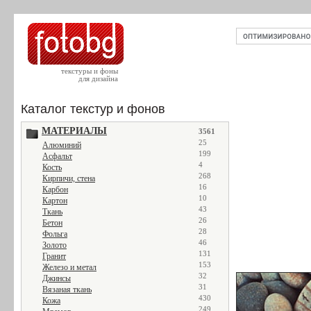
текстуры и фоны
для дизайна
Каталог текстур и фонов
МАТЕРИАЛЫ
3561
25
Алюминий
199
Асфальт
4
Кость
268
Кирпичи, стена
16
Карбон
10
Картон
43
Ткань
26
Бетон
28
Фольга
46
Золото
131
Гранит
153
Железо и метал
32
Джинсы
31
Вязаная ткань
430
Кожа
249