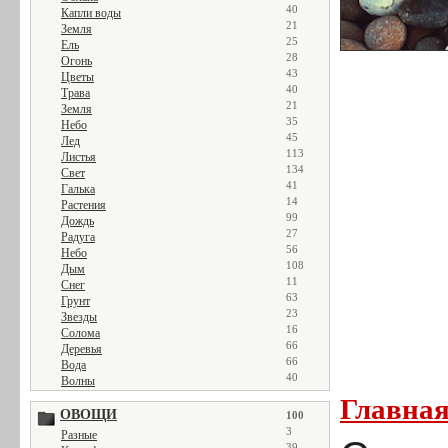
40
Капли воды
21
Земля
25
Ель
28
Огонь
43
Цветы
40
Трава
21
Земля
35
Небо
45
Лед
113
Листья
134
Свет
41
Галька
14
Растения
99
Дождь
27
Радуга
56
Небо
108
Дым
11
Снег
63
Грунт
23
Звезды
16
Солома
66
Деревья
66
Вода
40
Волны
Главна
ОВОЩИ
100
3
Разные
39