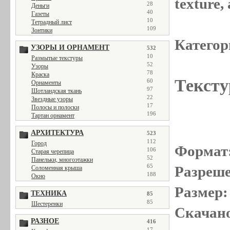
texture
28
Деньги
40
Газеты
10
Тетрадный лист
109
Зонтики
Категор
УЗОРЫ И ОРНАМЕНТ
532
10
Размытые текстуры
52
Узоры
78
Краска
Тексту
60
Орнаменты
97
Шотландская ткань
22
Звездные узоры
17
Полосы и полоски
196
Тартан орнамент
АРХИТЕКТУРА
523
112
Город
Формат
106
Старая черепица
52
Панельки, многоэтажки
65
Разреше
Соломенная крыша
188
Окно
Размер:
ТЕХНИКА
85
85
Шестеренки
Скачано
РАЗНОЕ
416
17