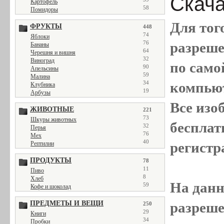
Скача
Картофель
58
Помидоры
Для тог
ФРУКТЫ
448
74
Яблоки
разреш
76
Бананы
64
Черешня и вишня
32
Виноград
по само
90
Апельсины
59
Малина
компью
34
Клубника
19
Арбузы
Все
изо
ЖИВОТНЫЕ
221
73
Шкуры животных
бесплат
32
Перья
76
Мех
40
регистр
Рептилии
ПРОДУКТЫ
78
11
Пиво
8
Хлеб
На данн
59
Кофе и шоколад
разреше
ПРЕДМЕТЫ И ВЕЩИ
250
29
Книги
34
Пробки