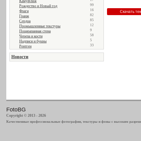
Камуфляж
99
Рождество и Новый год
16
Флаги
82
Гранж
85
Сердца
12
Промышленные текстуры
9
Поцарапанная стена
58
Черепа и кости
5
Надписи и буквы
33
Рентген
Новости
FotoBG
Copyright © 2013 - 2026
Качественные профессиональные фотографии, текстуры и фоны с высоким разреше