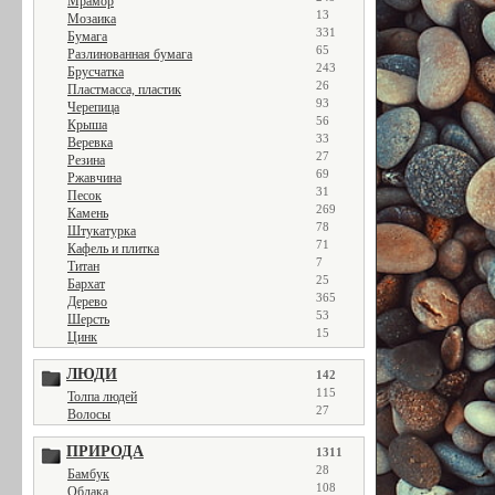
Мрамор
13
Мозаика
331
Бумага
65
Разлинованная бумага
243
Брусчатка
26
Пластмасса, пластик
93
Черепица
56
Крыша
33
Веревка
27
Резина
69
Ржавчина
31
Песок
269
Камень
78
Штукатурка
71
Кафель и плитка
7
Титан
25
Бархат
365
Дерево
53
Шерсть
15
Цинк
ЛЮДИ
142
115
Толпа людей
27
Волосы
ПРИРОДА
1311
28
Бамбук
108
Облака