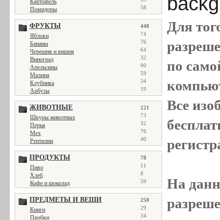
backgr
Картофель
58
Помидоры
Для тог
ФРУКТЫ
448
74
Яблоки
разреш
76
Бананы
64
Черешня и вишня
32
Виноград
по само
90
Апельсины
59
Малина
компью
34
Клубника
19
Арбузы
Все
изо
ЖИВОТНЫЕ
221
73
Шкуры животных
бесплат
32
Перья
76
Мех
40
регистр
Рептилии
ПРОДУКТЫ
78
11
Пиво
8
Хлеб
На данн
59
Кофе и шоколад
разреше
ПРЕДМЕТЫ И ВЕЩИ
250
29
Книги
34
Пробки