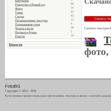
Скачано
Камуфляж
99
Рождество и Новый год
16
Флаги
82
Гранж
85
Сердца
12
Промышленные текстуры
9
Поцарапанная стена
58
Скачать текстуры 
Черепа и кости
5
Надписи и буквы
33
Т
Рентген
Новости
фото,
FotoBG
Copyright © 2013 - 2026
Качественные профессиональные фотографии, текстуры и фоны с высоким разреше