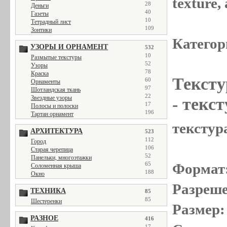
texture
28
Деньги
40
Газеты
10
Тетрадный лист
109
Зонтики
Категор
УЗОРЫ И ОРНАМЕНТ
532
10
Размытые текстуры
52
Узоры
78
Краска
Тексту
60
Орнаменты
97
Шотландская ткань
22
Звездные узоры
- текс
17
Полосы и полоски
196
Тартан орнамент
текстур
АРХИТЕКТУРА
523
112
Город
106
Старая черепица
52
Панельки, многоэтажки
Формат
65
Соломенная крыша
188
Окно
Разреше
ТЕХНИКА
85
85
Шестеренки
Размер:
РАЗНОЕ
416
17