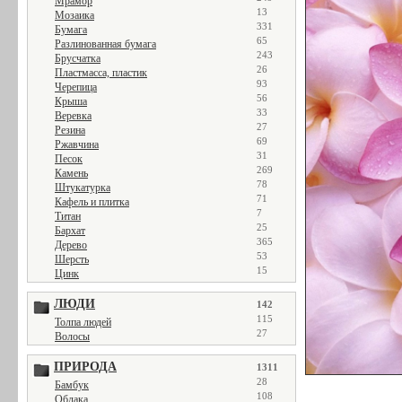
Мрамор
13
Мозаика
331
Бумага
65
Разлинованная бумага
243
Брусчатка
26
Пластмасса, пластик
93
Черепица
56
Крыша
33
Веревка
27
Резина
69
Ржавчина
31
Песок
269
Камень
78
Штукатурка
71
Кафель и плитка
7
Титан
25
Бархат
365
Дерево
53
Шерсть
15
Цинк
ЛЮДИ
142
115
Толпа людей
27
Волосы
ПРИРОДА
1311
28
Бамбук
108
Облака