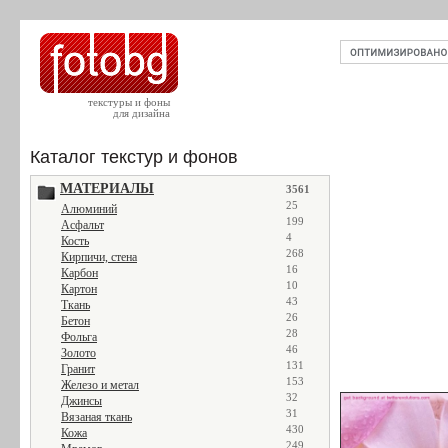
текстуры и фоны
для дизайна
Каталог текстур и фонов
МАТЕРИАЛЫ
3561
25
Алюминий
199
Асфальт
4
Кость
268
Кирпичи, стена
16
Карбон
10
Картон
43
Ткань
26
Бетон
28
Фольга
46
Золото
131
Гранит
153
Железо и метал
32
Джинсы
31
Вязаная ткань
430
Кожа
249