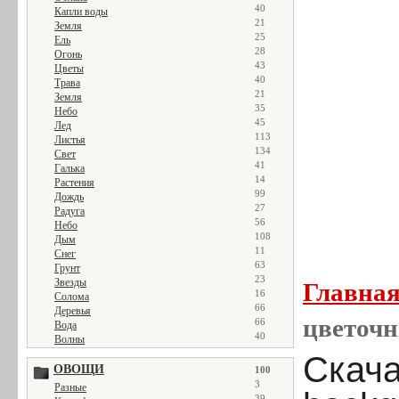
40
Капли воды
21
Земля
25
Ель
28
Огонь
43
Цветы
40
Трава
21
Земля
35
Небо
45
Лед
113
Листья
134
Свет
41
Галька
14
Растения
99
Дождь
27
Радуга
56
Небо
108
Дым
11
Снег
63
Грунт
23
Звезды
Главна
16
Солома
66
Деревья
цветочн
66
Вода
40
Волны
Скачат
ОВОЩИ
100
3
Разные
39