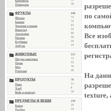
Картофель
разреш
58
Помидоры
ФРУКТЫ
448
по само
74
Яблоки
76
Бананы
компью
64
Черешня и вишня
32
Виноград
90
Все
изо
Апельсины
59
Малина
34
Клубника
бесплат
19
Арбузы
регистр
ЖИВОТНЫЕ
221
73
Шкуры животных
32
Перья
76
Мех
40
Рептилии
На данн
ПРОДУКТЫ
78
разреше
11
Пиво
8
Хлеб
59
Кофе и шоколад
texture
ПРЕДМЕТЫ И ВЕЩИ
250
29
Книги
34
Пробки