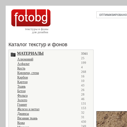
текстуры и фоны
для дизайна
Каталог текстур и фонов
МАТЕРИАЛЫ
3561
25
Алюминий
199
Асфальт
4
Кость
268
Кирпичи, стена
16
Карбон
10
Картон
43
Ткань
26
Бетон
28
Фольга
46
Золото
131
Гранит
153
Железо и метал
32
Джинсы
31
Вязаная ткань
430
Кожа
249