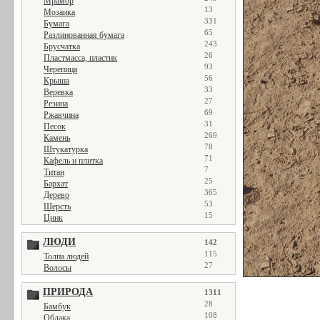
Мрамор
13
Мозаика
331
Бумага
65
Разлинованная бумага
243
Брусчатка
26
Пластмасса, пластик
93
Черепица
56
Крыша
33
Веревка
27
Резина
69
Ржавчина
31
Песок
269
Камень
78
Штукатурка
71
Кафель и плитка
7
Титан
25
Бархат
365
Дерево
53
Шерсть
15
Цинк
ЛЮДИ
142
115
Толпа людей
27
Волосы
ПРИРОДА
1311
28
Бамбук
108
Облака