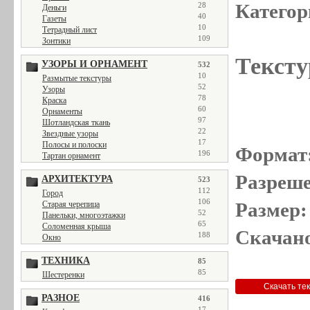
Категор
28
Деньги
40
Газеты
10
Тетрадный лист
109
Зонтики
Тексту
УЗОРЫ И ОРНАМЕНТ
532
10
Размытые текстуры
52
Узоры
78
Краска
60
Орнаменты
97
Шотландская ткань
22
Звездные узоры
17
Полосы и полоски
Формат
196
Тартан орнамент
Разреше
АРХИТЕКТУРА
523
112
Город
106
Размер:
Старая черепица
52
Панельки, многоэтажки
65
Соломенная крыша
Скачано
188
Окно
ТЕХНИКА
85
85
Шестеренки
РАЗНОЕ
416
17