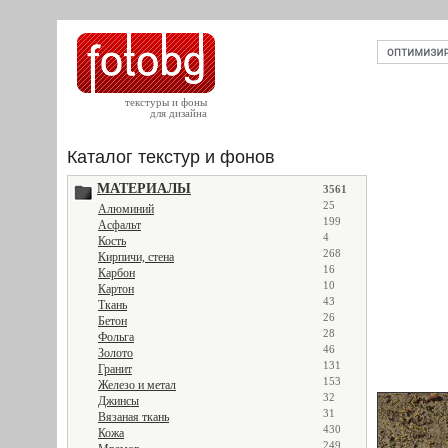
текстуры и фоны
для дизайна
Каталог текстур и фонов
МАТЕРИАЛЫ
3561
25
Алюминий
199
Асфальт
4
Кость
268
Кирпичи, стена
16
Карбон
10
Картон
43
Ткань
26
Бетон
28
Фольга
46
Золото
131
Гранит
153
Железо и метал
32
Джинсы
31
Вязаная ткань
430
Кожа
249