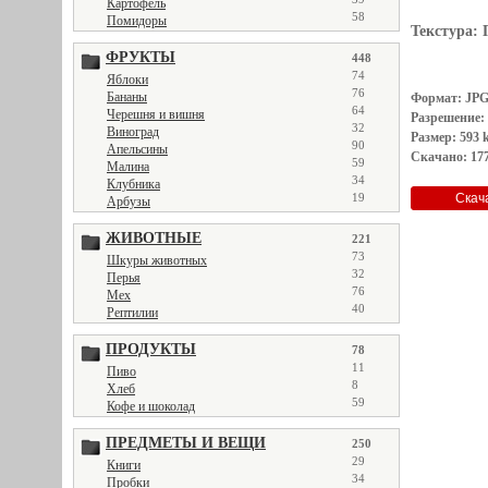
Картофель
58
Помидоры
Текстура:
ФРУКТЫ
448
74
Яблоки
76
Бананы
Формат: JP
64
Черешня и вишня
Разрешение:
32
Виноград
Размер: 593 
90
Апельсины
Скачано: 177
59
Малина
34
Клубника
19
Арбузы
ЖИВОТНЫЕ
221
73
Шкуры животных
32
Перья
76
Мех
40
Рептилии
ПРОДУКТЫ
78
11
Пиво
8
Хлеб
59
Кофе и шоколад
ПРЕДМЕТЫ И ВЕЩИ
250
29
Книги
34
Пробки