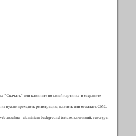
ылке "Скачать" или кликните по самой картинке и сохраните
и не нужно проходить регистрацию, платить или отсылать СМС.
web дизайна -
aluminium background texture, алюминий, текстура,