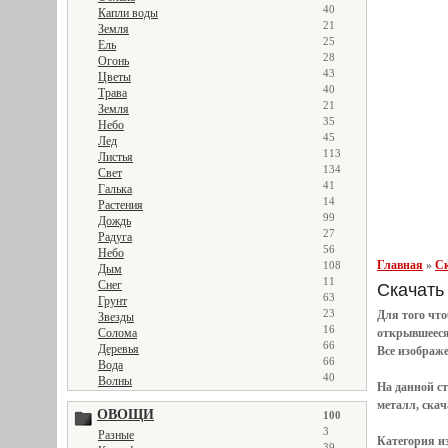
40
Капли воды
21
Земля
25
Ель
28
Огонь
43
Цветы
40
Трава
21
Земля
35
Небо
45
Лед
113
Листья
134
Свет
41
Галька
14
Растения
99
Дождь
27
Радуга
56
Небо
Главная
»
Ск
108
Дым
11
Снег
Скачать 
63
Грунт
23
Для того чт
Звезды
16
Солома
открывшеес
66
Деревья
Все
изображ
66
Вода
40
Волны
На данной с
металл, скач
ОВОЩИ
100
3
Разные
Категория и
39