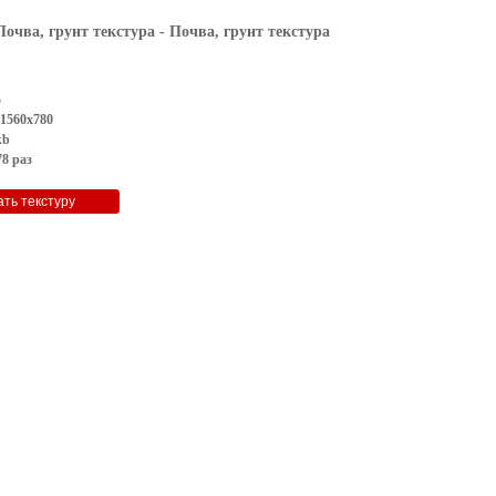
Почва, грунт текстура
- Почва, грунт текстура
G
 1560x780
kb
8 раз