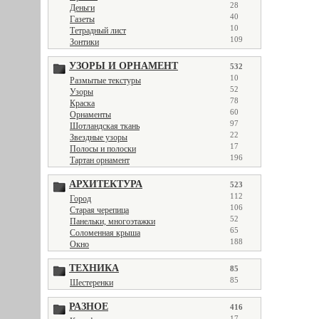
28
Деньги
40
Газеты
10
Тетрадный лист
109
Зонтики
УЗОРЫ И ОРНАМЕНТ
532
10
Размытые текстуры
52
Узоры
78
Краска
60
Орнаменты
97
Шотландская ткань
22
Звездные узоры
17
Полосы и полоски
196
Тартан орнамент
АРХИТЕКТУРА
523
112
Город
106
Старая черепица
52
Панельки, многоэтажки
65
Соломенная крыша
188
Окно
ТЕХНИКА
85
85
Шестеренки
РАЗНОЕ
416
17