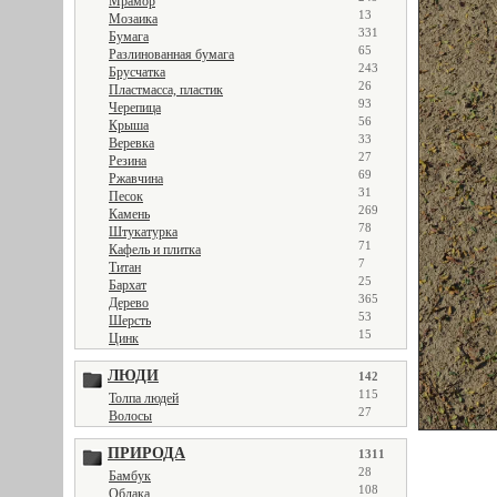
Мрамор
13
Мозаика
331
Бумага
65
Разлинованная бумага
243
Брусчатка
26
Пластмасса, пластик
93
Черепица
56
Крыша
33
Веревка
27
Резина
69
Ржавчина
31
Песок
269
Камень
78
Штукатурка
71
Кафель и плитка
7
Титан
25
Бархат
365
Дерево
53
Шерсть
15
Цинк
ЛЮДИ
142
115
Толпа людей
27
Волосы
ПРИРОДА
1311
28
Бамбук
108
Облака