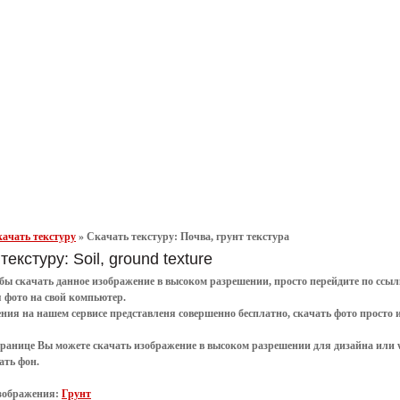
ачать текстуру
»
Скачать текстуру: Почва, грунт текстура
текстуру: Soil, ground texture
обы
скачать
данное
изображение в высоком разрешении
, просто перейдите по сс
я
фото
на свой компьютер.
ения
на нашем сервисе представленя совершенно
бесплатно
,
скачать фото
просто 
транице Вы можете скачать изображение в высоком разрешении для дизайна или 
ать фон
.
зображения:
Грунт