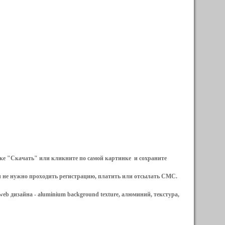
ылке "Скачать" или кликните по самой картинке и сохраните
и не нужно проходить регистрацию, платить или отсылать СМС.
web дизайна -
aluminium background texture, алюминий, текстура,