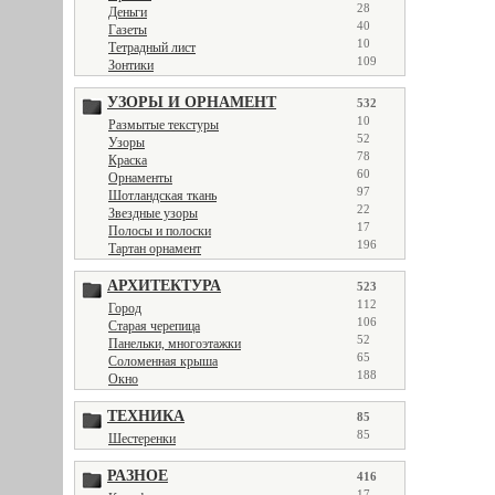
28
Деньги
40
Газеты
10
Тетрадный лист
109
Зонтики
УЗОРЫ И ОРНАМЕНТ
532
10
Размытые текстуры
52
Узоры
78
Краска
60
Орнаменты
97
Шотландская ткань
22
Звездные узоры
17
Полосы и полоски
196
Тартан орнамент
АРХИТЕКТУРА
523
112
Город
106
Старая черепица
52
Панельки, многоэтажки
65
Соломенная крыша
188
Окно
ТЕХНИКА
85
85
Шестеренки
РАЗНОЕ
416
17