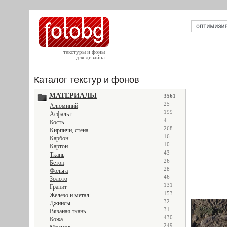
текстуры и фоны
для дизайна
Каталог текстур и фонов
МАТЕРИАЛЫ
3561
25
Алюминий
199
Асфальт
4
Кость
268
Кирпичи, стена
16
Карбон
10
Картон
43
Ткань
26
Бетон
28
Фольга
46
Золото
131
Гранит
153
Железо и метал
32
Джинсы
31
Вязаная ткань
430
Кожа
249