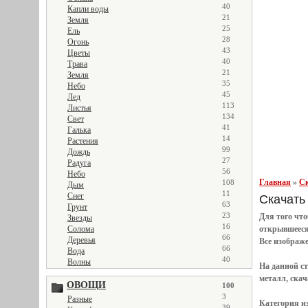
40
Капли воды
21
Земля
25
Ель
28
Огонь
43
Цветы
40
Трава
21
Земля
35
Небо
45
Лед
113
Листья
134
Свет
41
Галька
14
Растения
99
Дождь
27
Радуга
56
Небо
Главная
»
Ск
108
Дым
11
Снег
Скачать 
63
Грунт
23
Для того чт
Звезды
16
Солома
открывшеес
66
Деревья
Все
изображ
66
Вода
40
Волны
На данной с
металл, скач
ОВОЩИ
100
3
Разные
Категория и
39