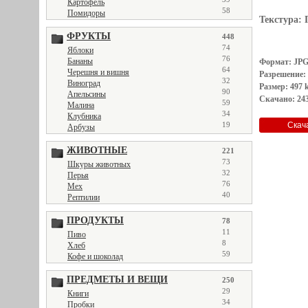
Картофель
58
Помидоры
Текстура:
ФРУКТЫ
448
74
Яблоки
76
Бананы
Формат: JP
64
Черешня и вишня
Разрешение:
32
Виноград
Размер: 497 
90
Апельсины
Скачано: 243
59
Малина
34
Клубника
19
Арбузы
ЖИВОТНЫЕ
221
73
Шкуры животных
32
Перья
76
Мех
40
Рептилии
ПРОДУКТЫ
78
11
Пиво
8
Хлеб
59
Кофе и шоколад
ПРЕДМЕТЫ И ВЕЩИ
250
29
Книги
34
Пробки