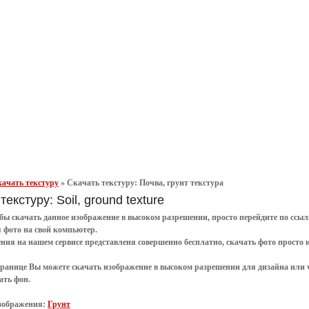
ачать текстуру
»
Скачать текстуру: Почва, грунт текстура
текстуру: Soil, ground texture
обы
скачать
данное
изображение в высоком разрешении
, просто перейдите по сс
я
фото
на свой компьютер.
ения
на нашем сервисе представленя совершенно
бесплатно
,
скачать фото
просто 
транице Вы можете скачать изображение в высоком разрешении для дизайна или 
ать фон
.
зображения:
Грунт