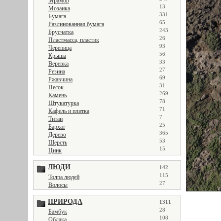
Мрамор
13
Мозаика
331
Бумага
65
Разлинованная бумага
243
Брусчатка
26
Пластмасса, пластик
93
Черепица
56
Крыша
33
Веревка
27
Резина
69
Ржавчина
31
Песок
269
Камень
78
Штукатурка
71
Кафель и плитка
7
Титан
25
Бархат
365
Дерево
53
Шерсть
15
Цинк
ЛЮДИ
142
115
Толпа людей
27
Волосы
ПРИРОДА
1311
28
Бамбук
108
Облака