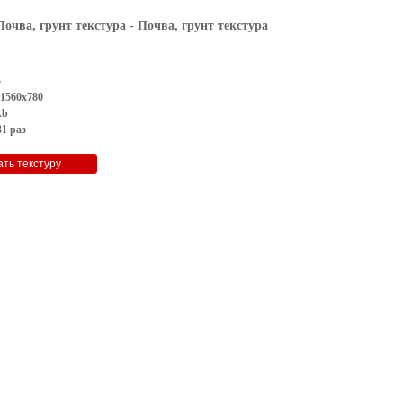
Почва, грунт текстура
- Почва, грунт текстура
G
 1560x780
kb
1 раз