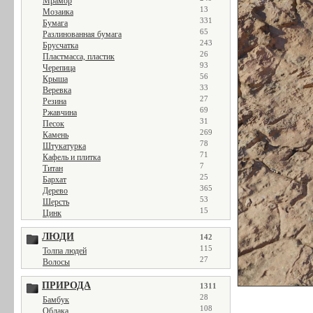
Мрамор
13
Мозаика
331
Бумага
65
Разлинованная бумага
243
Брусчатка
26
Пластмасса, пластик
93
Черепица
56
Крыша
33
Веревка
27
Резина
69
Ржавчина
31
Песок
269
Камень
78
Штукатурка
71
Кафель и плитка
7
Титан
25
Бархат
365
Дерево
53
Шерсть
15
Цинк
ЛЮДИ
142
115
Толпа людей
27
Волосы
ПРИРОДА
1311
28
Бамбук
108
Облака