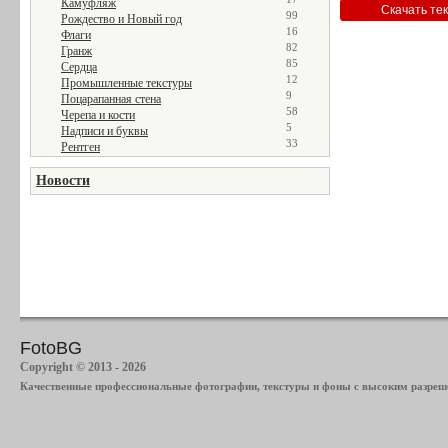
Камуфляж
99
Рождество и Новый год
16
Флаги
82
Гранж
85
Сердца
12
Промышленные текстуры
9
Поцарапанная стена
58
Черепа и кости
5
Надписи и буквы
33
Рентген
Новости
FotoBG
Copyright © 2013 - 2026
Качественные профессиональные фотографии, текстуры и фоны с высоким разреше