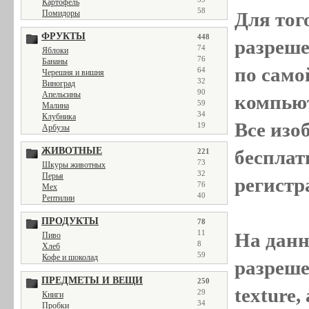
Картофель
58
Помидоры
Для тог
ФРУКТЫ
448
разреш
74
Яблоки
76
Бананы
по само
64
Черешня и вишня
32
Виноград
90
Апельсины
компью
59
Малина
34
Клубника
Все
изо
19
Арбузы
ЖИВОТНЫЕ
бесплат
221
73
Шкуры животных
32
Перья
регистр
76
Мех
40
Рептилии
ПРОДУКТЫ
78
11
На данн
Пиво
8
Хлеб
59
Кофе и шоколад
разреше
ПРЕДМЕТЫ И ВЕЩИ
250
texture
29
Книги
34
Пробки