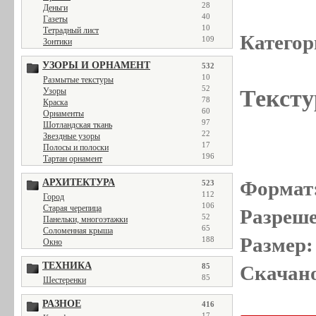
28
Деньги
40
Газеты
10
Тетрадный лист
Категор
109
Зонтики
УЗОРЫ И ОРНАМЕНТ
532
10
Размытые текстуры
52
Тексту
Узоры
78
Краска
60
Орнаменты
97
Шотландская ткань
22
Звездные узоры
17
Полосы и полоски
196
Тартан орнамент
АРХИТЕКТУРА
Формат
523
112
Город
106
Старая черепица
Разреше
52
Панельки, многоэтажки
65
Соломенная крыша
Размер:
188
Окно
ТЕХНИКА
85
Скачано
85
Шестеренки
РАЗНОЕ
416
17