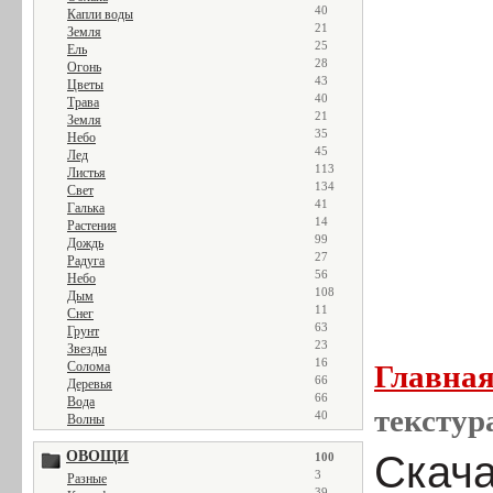
40
Капли воды
21
Земля
25
Ель
28
Огонь
43
Цветы
40
Трава
21
Земля
35
Небо
45
Лед
113
Листья
134
Свет
41
Галька
14
Растения
99
Дождь
27
Радуга
56
Небо
108
Дым
11
Снег
63
Грунт
23
Звезды
16
Солома
Главна
66
Деревья
66
Вода
текстур
40
Волны
ОВОЩИ
Скача
100
3
Разные
39