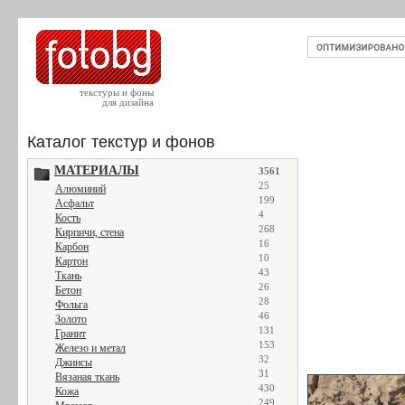
текстуры и фоны
для дизайна
Каталог текстур и фонов
МАТЕРИАЛЫ
3561
25
Алюминий
199
Асфальт
4
Кость
268
Кирпичи, стена
16
Карбон
10
Картон
43
Ткань
26
Бетон
28
Фольга
46
Золото
131
Гранит
153
Железо и метал
32
Джинсы
31
Вязаная ткань
430
Кожа
249