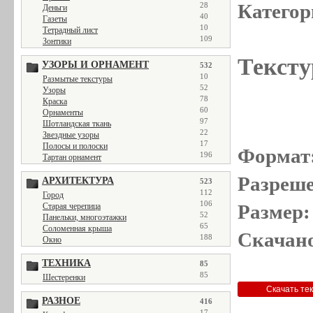
Категор
28
Деньги
40
Газеты
10
Тетрадный лист
109
Зонтики
Тексту
УЗОРЫ И ОРНАМЕНТ
532
10
Размытые текстуры
52
Узоры
78
Краска
60
Орнаменты
97
Шотландская ткань
22
Звездные узоры
17
Полосы и полоски
Формат
196
Тартан орнамент
Разреше
АРХИТЕКТУРА
523
112
Город
106
Размер:
Старая черепица
52
Панельки, многоэтажки
65
Соломенная крыша
Скачано
188
Окно
ТЕХНИКА
85
85
Шестеренки
РАЗНОЕ
416
17