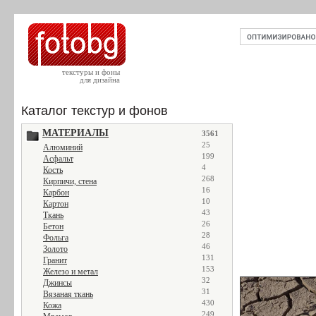
текстуры и фоны
для дизайна
Каталог текстур и фонов
МАТЕРИАЛЫ
3561
25
Алюминий
199
Асфальт
4
Кость
268
Кирпичи, стена
16
Карбон
10
Картон
43
Ткань
26
Бетон
28
Фольга
46
Золото
131
Гранит
153
Железо и метал
32
Джинсы
31
Вязаная ткань
430
Кожа
249