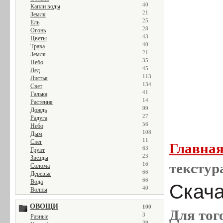
40
Капли воды
21
Земля
25
Ель
28
Огонь
43
Цветы
40
Трава
21
Земля
35
Небо
45
Лед
113
Листья
134
Свет
41
Галька
14
Растения
99
Дождь
27
Радуга
56
Небо
108
Дым
11
Снег
Главна
63
Грунт
23
Звезды
текстур
16
Солома
66
Деревья
66
Вода
Скача
40
Волны
ОВОЩИ
100
Для тог
3
Разные
39