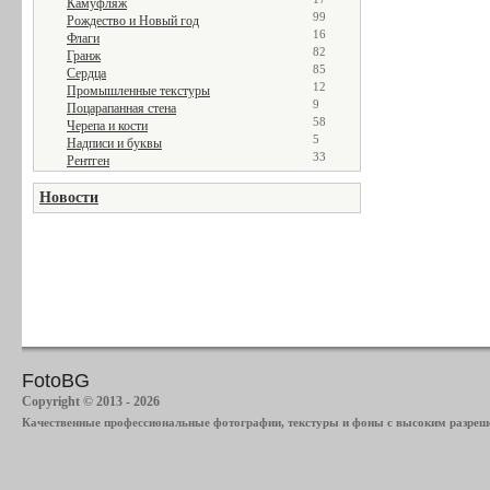
Камуфляж
99
Рождество и Новый год
16
Флаги
82
Гранж
85
Сердца
12
Промышленные текстуры
9
Поцарапанная стена
58
Черепа и кости
5
Надписи и буквы
33
Рентген
Новости
FotoBG
Copyright © 2013 - 2026
Качественные профессиональные фотографии, текстуры и фоны с высоким разреше