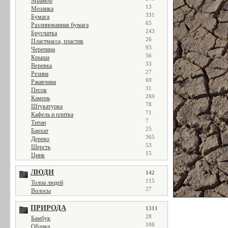
Мрамор
13
Мозаика
331
Бумага
65
Разлинованная бумага
243
Брусчатка
26
Пластмасса, пластик
93
Черепица
56
Крыша
33
Веревка
27
Резина
69
Ржавчина
31
Песок
269
Камень
78
Штукатурка
71
Кафель и плитка
7
Титан
25
Бархат
365
Дерево
53
Шерсть
15
Цинк
ЛЮДИ
142
115
Толпа людей
27
Волосы
ПРИРОДА
1311
28
Бамбук
108
Облака