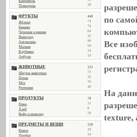
Картофель
разреш
58
Помидоры
ФРУКТЫ
448
по само
74
Яблоки
76
Бананы
компью
64
Черешня и вишня
32
Виноград
90
Все
изо
Апельсины
59
Малина
34
Клубника
бесплат
19
Арбузы
регистр
ЖИВОТНЫЕ
221
73
Шкуры животных
32
Перья
76
Мех
40
Рептилии
На данн
ПРОДУКТЫ
78
разреше
11
Пиво
8
Хлеб
59
Кофе и шоколад
texture
ПРЕДМЕТЫ И ВЕЩИ
250
29
Книги
34
Пробки