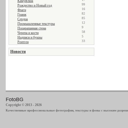
Камуфляж
99
Рождество и Новый год
16
Флаги
82
Гранж
85
Сердца
12
Промышленные текстуры
9
Поцарапанная стена
58
Черепа и кости
5
Надписи и буквы
33
Рентген
Новости
FotoBG
Copyright © 2013 - 2026
Качественные профессиональные фотографии, текстуры и фоны с высоким разреше