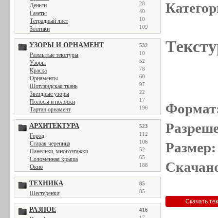
Категор
28
Деньги
40
Газеты
10
Тетрадный лист
109
Зонтики
Тексту
УЗОРЫ И ОРНАМЕНТ
532
10
Размытые текстуры
52
Узоры
78
Краска
60
Орнаменты
97
Шотландская ткань
22
Звездные узоры
17
Полосы и полоски
Формат
196
Тартан орнамент
Разреше
АРХИТЕКТУРА
523
112
Город
106
Размер:
Старая черепица
52
Панельки, многоэтажки
65
Соломенная крыша
Скачано
188
Окно
ТЕХНИКА
85
85
Шестеренки
РАЗНОЕ
416
17