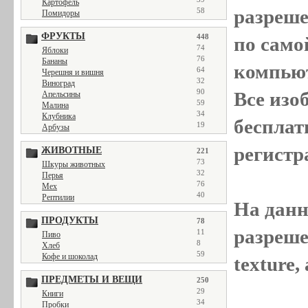
Картофель
разреш
58
Помидоры
ФРУКТЫ
448
по само
74
Яблоки
76
Бананы
компью
64
Черешня и вишня
32
Виноград
90
Все
изо
Апельсины
59
Малина
34
Клубника
бесплат
19
Арбузы
регистр
ЖИВОТНЫЕ
221
73
Шкуры животных
32
Перья
76
Мех
40
Рептилии
На данн
ПРОДУКТЫ
78
разреше
11
Пиво
8
Хлеб
59
Кофе и шоколад
texture
ПРЕДМЕТЫ И ВЕЩИ
250
29
Книги
34
Пробки