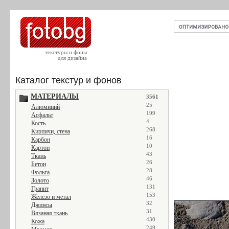
текстуры и фоны
для дизайна
Каталог текстур и фонов
МАТЕРИАЛЫ
3561
25
Алюминий
199
Асфальт
4
Кость
268
Кирпичи, стена
16
Карбон
10
Картон
43
Ткань
26
Бетон
28
Фольга
46
Золото
131
Гранит
153
Железо и метал
32
Джинсы
31
Вязаная ткань
430
Кожа
249