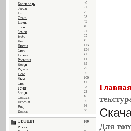
40
Капли воды
21
Земля
25
Ель
28
Огонь
43
Цветы
40
Трава
21
Земля
35
Небо
45
Лед
113
Листья
134
Свет
41
Галька
14
Растения
99
Дождь
27
Радуга
56
Небо
108
Дым
11
Снег
Главна
63
Грунт
23
Звезды
текстур
16
Солома
66
Деревья
66
Вода
Скача
40
Волны
ОВОЩИ
100
Для тог
3
Разные
39