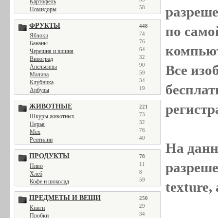
Картофель
разреш
58
Помидоры
ФРУКТЫ
448
по само
74
Яблоки
76
Бананы
компью
64
Черешня и вишня
32
Виноград
90
Все
изо
Апельсины
59
Малина
34
Клубника
бесплат
19
Арбузы
регистр
ЖИВОТНЫЕ
221
73
Шкуры животных
32
Перья
76
Мех
40
Рептилии
На данн
ПРОДУКТЫ
78
разреше
11
Пиво
8
Хлеб
59
Кофе и шоколад
texture
ПРЕДМЕТЫ И ВЕЩИ
250
29
Книги
34
Пробки