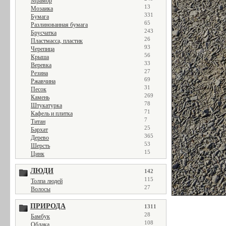
Мрамор
13
Мозаика
331
Бумага
65
Разлинованная бумага
243
Брусчатка
26
Пластмасса, пластик
93
Черепица
56
Крыша
33
Веревка
27
Резина
69
Ржавчина
31
Песок
269
Камень
78
Штукатурка
71
Кафель и плитка
7
Титан
25
Бархат
365
Дерево
53
Шерсть
15
Цинк
ЛЮДИ
142
115
Толпа людей
27
Волосы
ПРИРОДА
1311
28
Бамбук
108
Облака