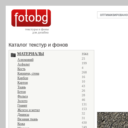
текстуры и фоны
для дизайна
Каталог текстур и фонов
МАТЕРИАЛЫ
3561
25
Алюминий
199
Асфальт
4
Кость
268
Кирпичи, стена
16
Карбон
10
Картон
43
Ткань
26
Бетон
28
Фольга
46
Золото
131
Гранит
153
Железо и метал
32
Джинсы
31
Вязаная ткань
430
Кожа
249