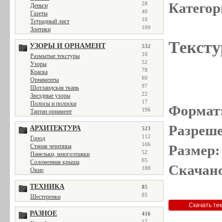
Категор
28
Деньги
40
Газеты
10
Тетрадный лист
109
Зонтики
Тексту
УЗОРЫ И ОРНАМЕНТ
532
10
Размытые текстуры
52
Узоры
78
Краска
60
Орнаменты
97
Шотландская ткань
22
Звездные узоры
17
Полосы и полоски
Формат
196
Тартан орнамент
Разреше
АРХИТЕКТУРА
523
112
Город
106
Размер:
Старая черепица
52
Панельки, многоэтажки
65
Соломенная крыша
Скачано
188
Окно
ТЕХНИКА
85
85
Шестеренки
РАЗНОЕ
416
17