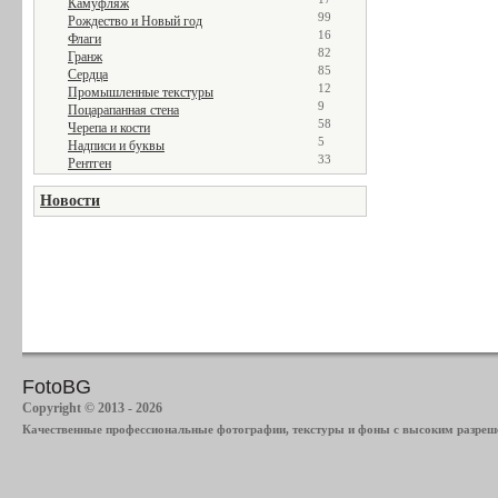
Камуфляж
99
Рождество и Новый год
16
Флаги
82
Гранж
85
Сердца
12
Промышленные текстуры
9
Поцарапанная стена
58
Черепа и кости
5
Надписи и буквы
33
Рентген
Новости
FotoBG
Copyright © 2013 - 2026
Качественные профессиональные фотографии, текстуры и фоны с высоким разреше