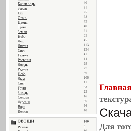
40
Капли воды
21
Земля
25
Ель
28
Огонь
43
Цветы
40
Трава
21
Земля
35
Небо
45
Лед
113
Листья
134
Свет
41
Галька
14
Растения
99
Дождь
27
Радуга
56
Небо
108
Дым
11
Снег
Главна
63
Грунт
23
Звезды
текстур
16
Солома
66
Деревья
66
Вода
Скача
40
Волны
ОВОЩИ
100
Для тог
3
Разные
39