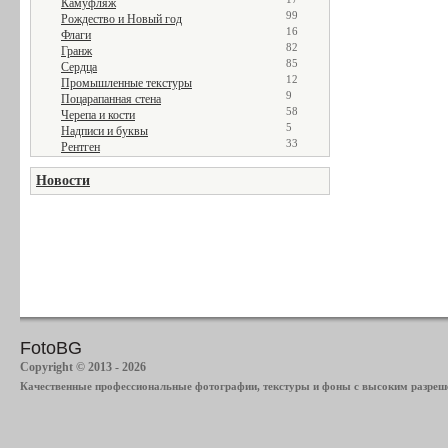
Камуфляж
99
Рождество и Новый год
16
Флаги
82
Гранж
85
Сердца
12
Промышленные текстуры
9
Поцарапанная стена
58
Черепа и кости
5
Надписи и буквы
33
Рентген
Новости
FotoBG
Copyright © 2013 - 2026
Качественные профессиональные фотографии, текстуры и фоны с высоким разреше