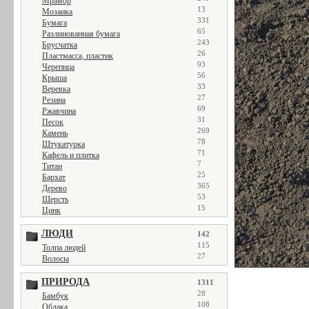
Мрамор
13
Мозаика
331
Бумага
65
Разлинованная бумага
243
Брусчатка
26
Пластмасса, пластик
93
Черепица
56
Крыша
33
Веревка
27
Резина
69
Ржавчина
31
Песок
269
Камень
78
Штукатурка
71
Кафель и плитка
7
Титан
25
Бархат
365
Дерево
53
Шерсть
15
Цинк
ЛЮДИ
142
115
Толпа людей
27
Волосы
ПРИРОДА
1311
28
Бамбук
108
Облака