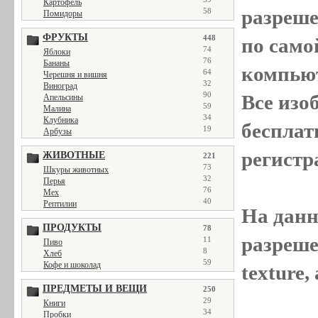
Картофель
разреш
58
Помидоры
ФРУКТЫ
448
по само
74
Яблоки
76
Бананы
компью
64
Черешня и вишня
32
Виноград
90
Все
изо
Апельсины
59
Малина
34
Клубника
бесплат
19
Арбузы
регистр
ЖИВОТНЫЕ
221
73
Шкуры животных
32
Перья
76
Мех
40
Рептилии
На данн
ПРОДУКТЫ
78
разреше
11
Пиво
8
Хлеб
59
Кофе и шоколад
texture
ПРЕДМЕТЫ И ВЕЩИ
250
29
Книги
34
Пробки