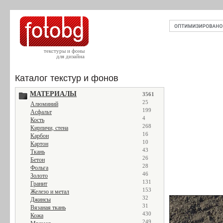
текстуры и фоны
для дизайна
Каталог текстур и фонов
МАТЕРИАЛЫ
3561
25
Алюминий
199
Асфальт
4
Кость
268
Кирпичи, стена
16
Карбон
10
Картон
43
Ткань
26
Бетон
28
Фольга
46
Золото
131
Гранит
153
Железо и метал
32
Джинсы
31
Вязаная ткань
430
Кожа
249