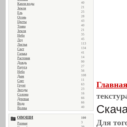
40
Капли воды
21
Земля
25
Ель
28
Огонь
43
Цветы
40
Трава
21
Земля
35
Небо
45
Лед
113
Листья
134
Свет
41
Галька
14
Растения
99
Дождь
27
Радуга
56
Небо
108
Дым
11
Снег
Главна
63
Грунт
23
Звезды
текстур
16
Солома
66
Деревья
66
Вода
Скача
40
Волны
ОВОЩИ
100
Для тог
3
Разные
39