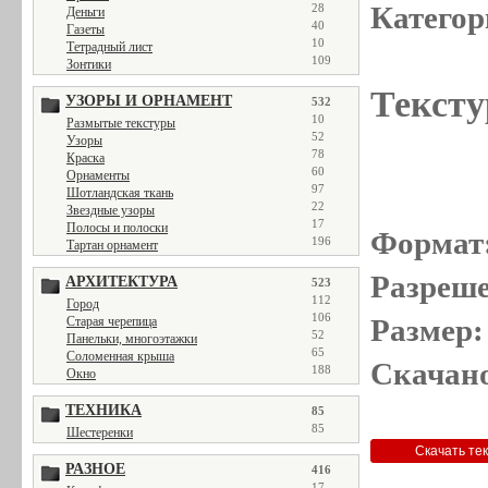
Категор
28
Деньги
40
Газеты
10
Тетрадный лист
109
Зонтики
Тексту
УЗОРЫ И ОРНАМЕНТ
532
10
Размытые текстуры
52
Узоры
78
Краска
60
Орнаменты
97
Шотландская ткань
22
Звездные узоры
17
Полосы и полоски
Формат
196
Тартан орнамент
Разреше
АРХИТЕКТУРА
523
112
Город
106
Размер:
Старая черепица
52
Панельки, многоэтажки
65
Соломенная крыша
Скачано
188
Окно
ТЕХНИКА
85
85
Шестеренки
РАЗНОЕ
416
17