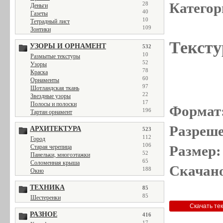
Категор
28
Деньги
40
Газеты
10
Тетрадный лист
109
Зонтики
Тексту
УЗОРЫ И ОРНАМЕНТ
532
10
Размытые текстуры
52
Узоры
78
Краска
60
Орнаменты
97
Шотландская ткань
22
Звездные узоры
17
Полосы и полоски
Формат
196
Тартан орнамент
Разреше
АРХИТЕКТУРА
523
112
Город
106
Размер:
Старая черепица
52
Панельки, многоэтажки
65
Соломенная крыша
Скачано
188
Окно
ТЕХНИКА
85
85
Шестеренки
РАЗНОЕ
416
17