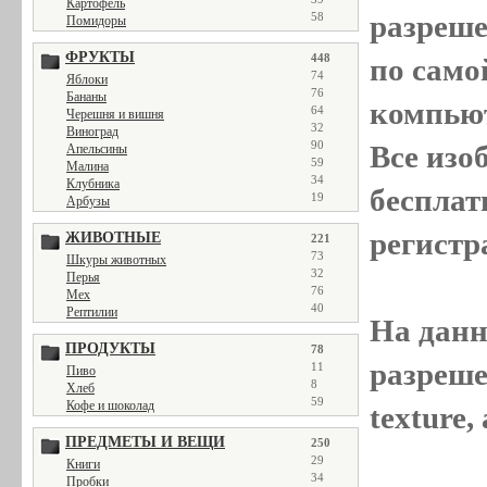
Картофель
разреш
58
Помидоры
ФРУКТЫ
448
по само
74
Яблоки
76
Бананы
компью
64
Черешня и вишня
32
Виноград
90
Все
изо
Апельсины
59
Малина
34
Клубника
бесплат
19
Арбузы
регистр
ЖИВОТНЫЕ
221
73
Шкуры животных
32
Перья
76
Мех
40
Рептилии
На данн
ПРОДУКТЫ
78
разреше
11
Пиво
8
Хлеб
59
Кофе и шоколад
texture
ПРЕДМЕТЫ И ВЕЩИ
250
29
Книги
34
Пробки