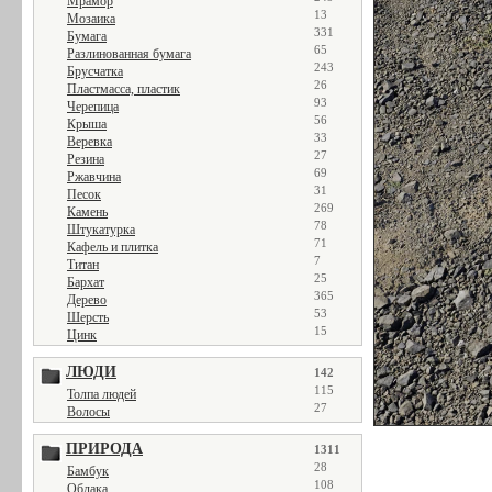
Мрамор
13
Мозаика
331
Бумага
65
Разлинованная бумага
243
Брусчатка
26
Пластмасса, пластик
93
Черепица
56
Крыша
33
Веревка
27
Резина
69
Ржавчина
31
Песок
269
Камень
78
Штукатурка
71
Кафель и плитка
7
Титан
25
Бархат
365
Дерево
53
Шерсть
15
Цинк
ЛЮДИ
142
115
Толпа людей
27
Волосы
ПРИРОДА
1311
28
Бамбук
108
Облака