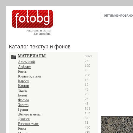
текстуры и фоны
для дизайна
Каталог текстур и фонов
МАТЕРИАЛЫ
3561
25
Алюминий
199
Асфальт
4
Кость
268
Кирпичи, стена
16
Карбон
10
Картон
43
Ткань
26
Бетон
28
Фольга
46
Золото
131
Гранит
153
Железо и метал
32
Джинсы
31
Вязаная ткань
430
Кожа
249