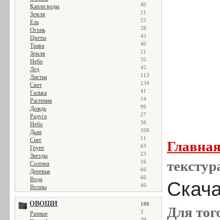
40
Капли воды
21
Земля
25
Ель
28
Огонь
43
Цветы
40
Трава
21
Земля
35
Небо
45
Лед
113
Листья
134
Свет
41
Галька
14
Растения
99
Дождь
27
Радуга
56
Небо
108
Дым
11
Снег
Главна
63
Грунт
23
Звезды
текстур
16
Солома
66
Деревья
66
Вода
Скача
40
Волны
ОВОЩИ
100
Для тог
3
Разные
39