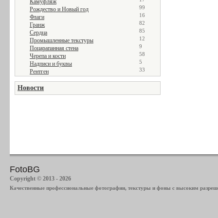
Камуфляж
99
Рождество и Новый год
16
Флаги
82
Гранж
85
Сердца
12
Промышленные текстуры
9
Поцарапанная стена
58
Черепа и кости
5
Надписи и буквы
33
Рентген
Новости
FotoBG
Copyright © 2013 - 2026
Качественные профессиональные фотографии, текстуры и фоны с высоким разреше