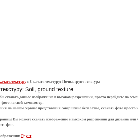
ачать текстуру
»
Скачать текстуру: Почва, грунт текстура
текстуру: Soil, ground texture
обы
скачать
данное
изображение в высоком разрешении
, просто перейдите по сс
я
фото
на свой компьютер.
ения
на нашем сервисе представленя совершенно
бесплатно
,
скачать фото
просто 
транице Вы можете скачать изображение в высоком разрешении для дизайна или 
ать фон
.
зображения:
Грунт