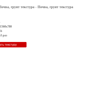
Почва, грунт текстура
- Почва, грунт текстура
G
 1560x780
kb
3 раз