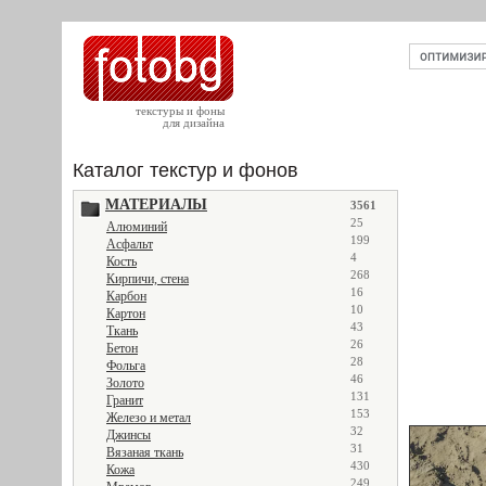
текстуры и фоны
для дизайна
Каталог текстур и фонов
МАТЕРИАЛЫ
3561
25
Алюминий
199
Асфальт
4
Кость
268
Кирпичи, стена
16
Карбон
10
Картон
43
Ткань
26
Бетон
28
Фольга
46
Золото
131
Гранит
153
Железо и метал
32
Джинсы
31
Вязаная ткань
430
Кожа
249