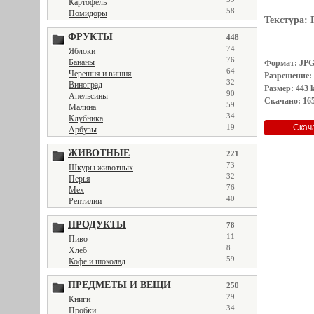
Картофель
58
Помидоры
Текстура:
ФРУКТЫ
448
74
Яблоки
76
Бананы
Формат: JP
64
Черешня и вишня
Разрешение:
32
Виноград
Размер: 443 
90
Апельсины
Скачано: 165
59
Малина
34
Клубника
19
Арбузы
ЖИВОТНЫЕ
221
73
Шкуры животных
32
Перья
76
Мех
40
Рептилии
ПРОДУКТЫ
78
11
Пиво
8
Хлеб
59
Кофе и шоколад
ПРЕДМЕТЫ И ВЕЩИ
250
29
Книги
34
Пробки