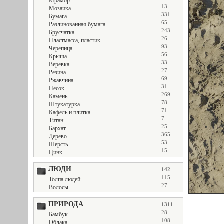
Мрамор
13
Мозаика
331
Бумага
65
Разлинованная бумага
243
Брусчатка
26
Пластмасса, пластик
93
Черепица
56
Крыша
33
Веревка
27
Резина
69
Ржавчина
31
Песок
269
Камень
78
Штукатурка
71
Кафель и плитка
7
Титан
25
Бархат
365
Дерево
53
Шерсть
15
Цинк
ЛЮДИ
142
115
Толпа людей
27
Волосы
ПРИРОДА
1311
28
Бамбук
108
Облака