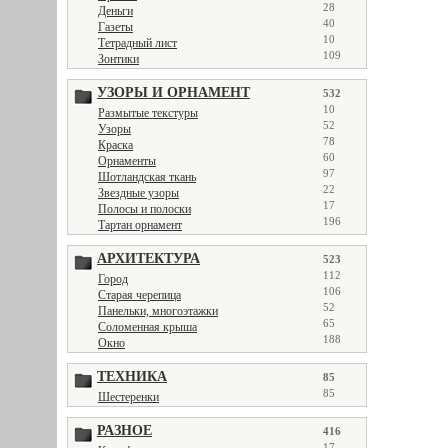
28
Деньги
40
Газеты
10
Тетрадный лист
109
Зонтики
УЗОРЫ И ОРНАМЕНТ
532
10
Размытые текстуры
52
Узоры
78
Краска
60
Орнаменты
97
Шотландская ткань
22
Звездные узоры
17
Полосы и полоски
196
Тартан орнамент
АРХИТЕКТУРА
523
112
Город
106
Старая черепица
52
Панельки, многоэтажки
65
Соломенная крыша
188
Окно
ТЕХНИКА
85
85
Шестеренки
РАЗНОЕ
416
17