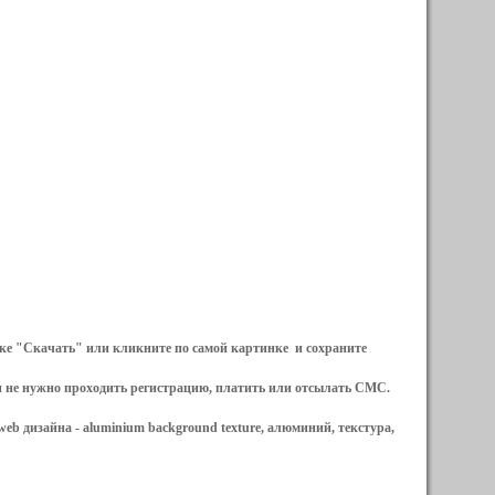
ылке "Скачать" или кликните по самой картинке и сохраните
и не нужно проходить регистрацию, платить или отсылать СМС.
web дизайна -
aluminium background texture, алюминий, текстура,