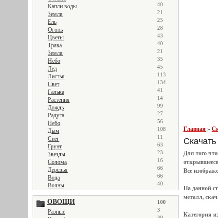
40
Капли воды
21
Земля
25
Ель
28
Огонь
43
Цветы
40
Трава
21
Земля
35
Небо
45
Лед
113
Листья
134
Свет
41
Галька
14
Растения
99
Дождь
27
Радуга
56
Небо
Главная
»
Ск
108
Дым
11
Снег
Скачать 
63
Грунт
23
Для того чт
Звезды
16
Солома
открывшеес
66
Деревья
Все
изображ
66
Вода
40
Волны
На данной с
металл, скач
ОВОЩИ
100
3
Разные
Категория и
39